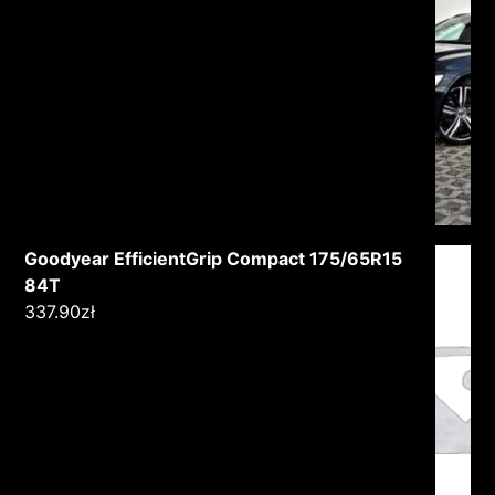
Goodyear EfficientGrip Compact 175/65R15
84T
337.90
zł