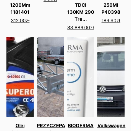
1200Mm
TDCI
250Ml
1181401
130KM 290
P40398
Tre...
312.00
zł
189.90
zł
83 886.00
zł
Olej
PRZYCZEPA
BIODERMA
Volkswagen