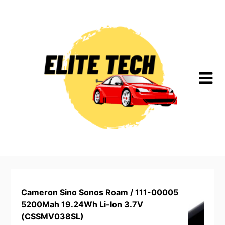
Skip
to
content
Cameron Sino Sonos Roam / 111-00005
5200Mah 19.24Wh Li-Ion 3.7V
(CSSMV038SL)