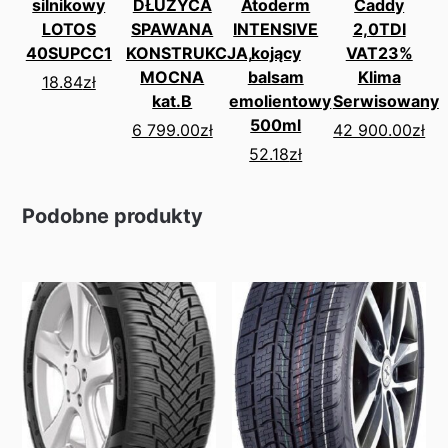
silnikowy
DŁUŻYCA
Atoderm
Caddy
LOTOS
SPAWANA
INTENSIVE
2,0TDI
40SUPCC1
KONSTRUKCJA,
kojący
VAT23%
MOCNA
balsam
Klima
18.84
zł
kat.B
emolientowy
Serwisowany
500ml
6 799.00
zł
42 900.00
zł
52.18
zł
Podobne produkty