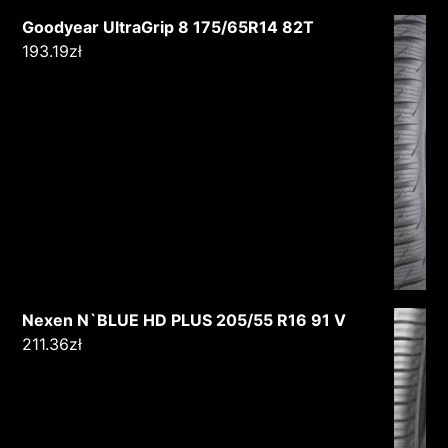
Goodyear UltraGrip 8 175/65R14 82T
193.19
zł
Nexen N`BLUE HD PLUS 205/55 R16 91 V
211.36
zł