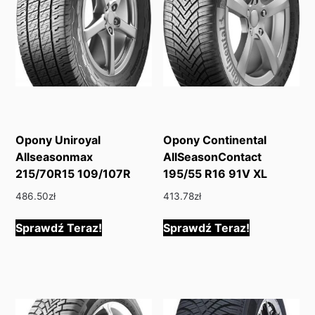
Opony Uniroyal
Opony Continental
Allseasonmax
AllSeasonContact
215/70R15 109/107R
195/55 R16 91V XL
486.50
zł
413.78
zł
Sprawdź Teraz!
Sprawdź Teraz!