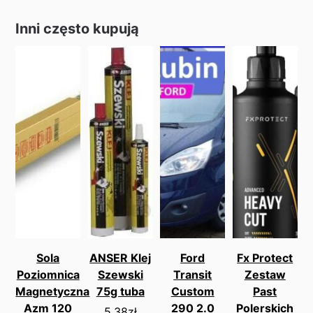
Inni często kupują
Sola
ANSER Klej
Ford
Fx Protect
Poziomnica
Szewski
Transit
Zestaw
Magnetyczna
75g tuba
Custom
Past
Azm 120
290 2.0
Polerskich
5.38
zł