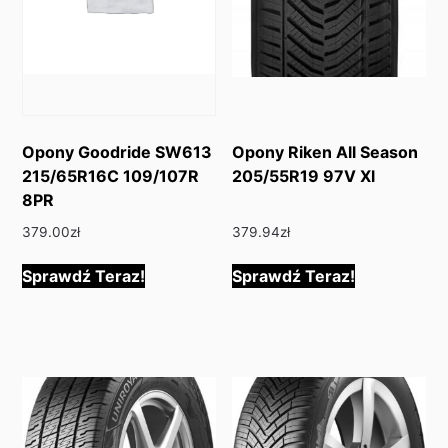
Opony Goodride SW613
Opony Riken All Season
215/65R16C 109/107R
205/55R19 97V Xl
8PR
379.00
zł
379.94
zł
Sprawdź Teraz!
Sprawdź Teraz!