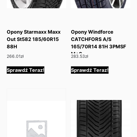
Opony Starmaxx Maxx
Opony Windforce
Out St582 185/60R15
CATCHFORS A/S
88H
165/70R14 81H 3PMSF
M+S
266.01
zł
283.53
zł
Sprawdź Teraz!
Sprawdź Teraz!