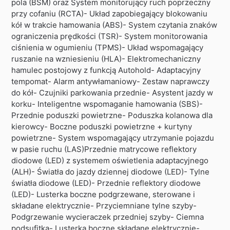
pola (BSM) oraz System monitorujący ruch poprzeczny
przy cofaniu (RCTA)- Układ zapobiegający blokowaniu
kół w trakcie hamowania (ABS)- System czytania znaków
ograniczenia prędkoś­ci (TSR)- System monitorowania
ciśnienia w ogumieniu (TPMS)- Układ wspomagający
ruszanie na wzniesieniu (HLA)- Elektromechaniczny
hamulec postojowy z funkcją Autohold- Adaptacyjny
tempomat- Alarm antywłamaniowy- Zestaw naprawczy
do kół- Czujniki parkowania przednie- Asystent jazdy w
korku- Inteligentne wspomaganie hamowania (SBS)-
Przednie poduszki powietrzne- Poduszka kolanowa dla
kierowcy- Boczne poduszki powietrzne + kurtyny
powietrzne- System wspomagający utrzymanie pojazdu
w pasie ruchu (LAS)Przednie matrycowe reflektory
diodowe (LED) z systemem oświetlenia adaptacyjnego
(ALH)- Światła do jazdy dziennej diodowe (LED)- Tylne
światła diodowe (LED)- Przednie reflektory diodowe
(LED)- Lusterka boczne podgrzewane, sterowane i
składane elektrycznie- Przyciemniane tylne szyby-
Podgrzewanie wycieraczek przedniej szyby- Ciemna
podsufitka- Lusterka boczne składane elektrycznie-