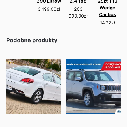
390 Litrów
2.4 188
2Szt T10
Wedge
3 199.00
zł
203
Canbus
990.00
zł
14.72
zł
Podobne produkty