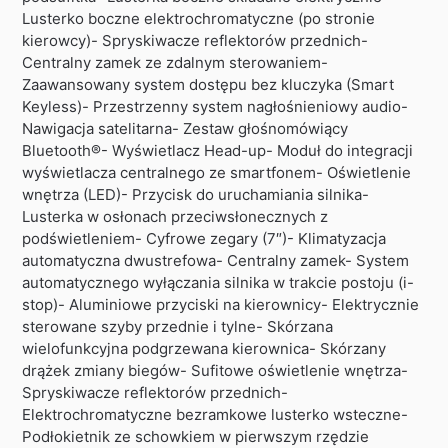
Lusterko boczne elektrochromatyczne (po stronie
kierowcy)- Spryskiwacze reflektorów przednich-
Centralny zamek ze zdalnym sterowaniem-
Zaawansowany system dostępu bez kluczyka (Smart
Keyless)- Przestrzenny system nagłośnieniowy audio-
Nawigacja satelitarna- Zestaw głośnomówiący
Bluetooth®- Wyświetlacz Head-up- Moduł do integracji
wyświetlacza centralnego ze smartfonem- Oświetlenie
wnętrza (LED)- Przycisk do uruchamiania silnika-
Lusterka w osłonach przeciwsłonecznych z
podświetleniem- Cyfrowe zegary (7″)- Klimatyzacja
automatyczna dwustrefowa- Centralny zamek- System
automatycznego wyłączania silnika w trakcie postoju (i-
stop)- Aluminiowe przyciski na kierownicy- Elektrycznie
sterowane szyby przednie i tylne- Skórzana
wielofunkcyjna podgrzewana kierownica- Skórzany
drążek zmiany biegów- Sufitowe oświetlenie wnętrza-
Spryskiwacze reflektorów przednich-
Elektrochromatyczne bezramkowe lusterko wsteczne-
Podłokietnik ze schowkiem w pierwszym rzędzie