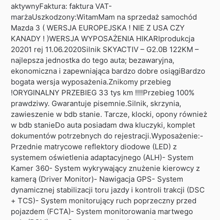
aktywnyFaktura: faktura VAT-
marżaUszkodzony:WitamMam na sprzedaż samochód
Mazda 3 ( WERSJA EUROPEJSKA ! NIE Z USA CZY
KANADY ! )WERSJA WYPOSAŻENIA HIKARIprodukcja
20201 rej 11.06.2020Silnik SKYACTIV – G2.0B 122KM –
najlepsza jednostka do tego auta; bezawaryjna,
ekonomiczna i zapewniająca bardzo dobre osiągiBardzo
bogata wersja wyposażenia.Znikomy przebieg
!ORYGINALNY PRZEBIEG 33 tys km !!!!Przebieg 100%
prawdziwy. Gwarantuje pisemnie.Silnik, skrzynia,
zawieszenie w bdb stanie. Tarcze, klocki, opony również
w bdb stanieDo auta posiadam dwa kluczyki, komplet
dokumentów potrzebnych do rejestracji.Wyposażenie:-
Przednie matrycowe reflektory diodowe (LED) z
systemem oświetlenia adaptacyjnego (ALH)- System
Kamer 360- System wykrywający znużenie kierowcy z
kamerą (Driver Monitor)- Nawigacja GPS- System
dynamicznej stabilizacji toru jazdy i kontroli trakcji (DSC
+ TCS)- System monitorujący ruch poprzeczny przed
pojazdem (FCTA)- System monitorowania martwego