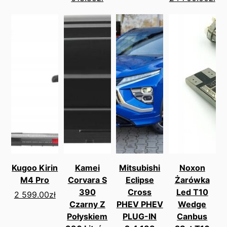
Kugoo Kirin
Kamei
Mitsubishi
Noxon
M4 Pro
Corvara S
Eclipse
Żarówka
390
Cross
Led T10
2 599.00
zł
Czarny Z
PHEV PHEV
Wedge
Połyskiem
PLUG-IN
Canbus