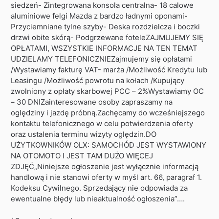
siedzeń- Zintegrowana konsola centralna- 18 calowe
aluminiowe felgi Mazda z bardzo ładnymi oponami-
Przyciemniane tylne szyby- Deska rozdzielcza i boczki
drzwi obite skórą- Podgrzewane foteleZAJMUJEMY SIĘ
OPŁATAMI, WSZYSTKIE INFORMACJE NA TEN TEMAT
UDZIELAMY TELEFONICZNIEZajmujemy się opłatami
/Wystawiamy fakturę VAT- marża /Możliwość Kredytu lub
Leasingu /Możliwość powrotu na kołach /Kupujący
zwolniony z opłaty skarbowej PCC – 2%Wystawiamy OC
– 30 DNIZainteresowane osoby zapraszamy na
oględziny i jazdę próbną.Zachęcamy do wcześniejszego
kontaktu telefonicznego w celu potwierdzenia oferty
oraz ustalenia terminu wizyty oględzin.DO
UŻYTKOWNIKÓW OLX: SAMOCHÓD JEST WYSTAWIONY
NA OTOMOTO I JEST TAM DUŻO WIĘCEJ
ZDJĘĆ„Niniejsze ogłoszenie jest wyłącznie informacją
handlową i nie stanowi oferty w myśl art. 66, paragraf 1.
Kodeksu Cywilnego. Sprzedający nie odpowiada za
ewentualne błędy lub nieaktualność ogłoszenia”….