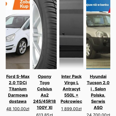
Ford S-Max
Opony
Inter Pack
Hyundai
2.0 TDCi
Toyo
Virgo L
Tucson 2.0
Titanium
Celsius
Antracyt
i , Salon
Darmowa
As2
550L +
Polska,
dostawa
245/45R18
Pokrowiec
Serwis
100Y Xl
ASO
48 100.00
zł
1 899.00
zł
613.85
zł
24 700.00
zł