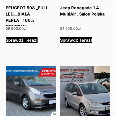
PEUGEOT 508 _FULL
Jeep Renegade 1.4
LED__BIAŁA
MultiAir , Salon Polska
PERŁA__100%
ORYGINAŁ
59 900.00
zł
54 500.00
zł
Sprawdź Teraz!
Sprawdź Teraz!