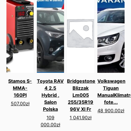
Stamos S-
Toyota RAV
Bridgestone
Volkswagen
MMA-
4 2.5
Blizzak
Tiguan
160PI
Hybrid ,
Lm005
ManualKlimatr
Salon
255/35R19
fote...
507.00
zł
Polska
96V Xl Fr
48 900.00
zł
109
1 041.90
zł
000.00
zł