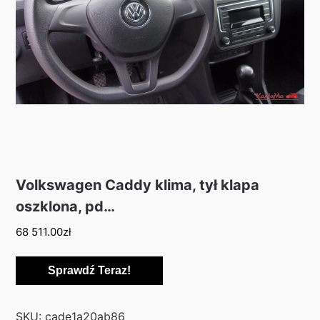
Volkswagen Caddy klima, tył klapa
oszklona, pd…
68 511.00
zł
Sprawdź Teraz!
SKU:
cade1a20ab86