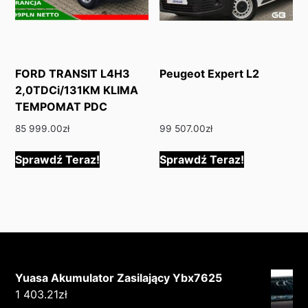
FORD TRANSIT L4H3
Peugeot Expert L2
2,0TDCi/131KM KLIMA
TEMPOMAT PDC
85 999.00
zł
99 507.00
zł
Sprawdź Teraz!
Sprawdź Teraz!
Yuasa Akumulator Zasilający Ybx7625
1 403.21
zł