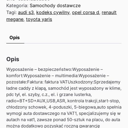
Kategoria:
Samochody dostawcze
Tagi:
audi s3
,
kodeks cywilny
,
opel corsa d
,
renault
megane
,
toyota yaris
Opis
Opis
Wyposażenie – bezpieczeństwo:Wyposażenie –
komfort:Wyposażenie – multimedia:Wyposażenie –
pozostałe:Faktura: faktura VATUszkodzony:Sprzedajemy
ładne caddy z klapą, samochód jest wyposażony w klime,
pdc tył, el. szyby, c.z., el. i grzane lusterka,
radio+BT+SD+AUX,USB,ASR, kontrola trakcji,start-stop,
chłodzony schowek, 4-poduszki, 5-biegowa,auto spełnia
wymogi auta dostawczego na VAT1, specjalizujemy się w
autach na vat1, zawsze ponad 50-sztuk na placu, do auta
można dodatkowo pozyskać roczną gwarancję