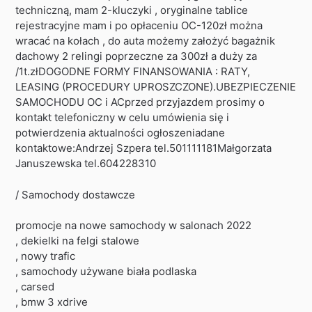
techniczną, mam 2-kluczyki , oryginalne tablice
rejestracyjne mam i po opłaceniu OC-120zł można
wracać na kołach , do auta możemy założyć bagażnik
dachowy 2 relingi poprzeczne za 300zł a duży za
/1t.złDOGODNE FORMY FINANSOWANIA : RATY,
LEASING (PROCEDURY UPROSZCZONE).UBEZPIECZENIE
SAMOCHODU OC i ACprzed przyjazdem prosimy o
kontakt telefoniczny w celu umówienia się i
potwierdzenia aktualności ogłoszeniadane
kontaktowe:Andrzej Szpera tel.501111181Małgorzata
Januszewska tel.604228310
/ Samochody dostawcze
promocje na nowe samochody w salonach 2022
, dekielki na felgi stalowe
, nowy trafic
, samochody używane biała podlaska
, carsed
, bmw 3 xdrive