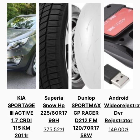
KIA
Superia
Dunlop
Android
SPORTAGE
Snow Hp
SPORTMAX
Wideorejestra
III ACTIVE
225/60R17
GP RACER
Dvr
1.7 CRDI
99H
D212 F M
Rejestrator
115 KM
120/70R17
375.52
zł
149.00
zł
2011r
58W