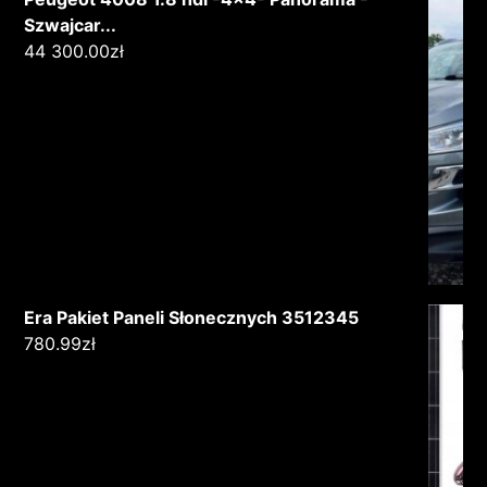
Szwajcar...
44 300.00
zł
Era Pakiet Paneli Słonecznych 3512345
780.99
zł