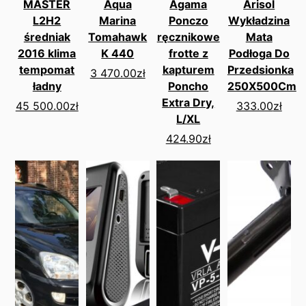
MASTER
Aqua
Agama
Arisol
L2H2
Marina
Ponczo
Wykładzina
średniak
Tomahawk
ręcznikowe
Mata
2016 klima
K 440
frotte z
Podłoga Do
tempomat
kapturem
Przedsionka
3 470.00
zł
ładny
Poncho
250X500Cm
Extra Dry,
45 500.00
zł
333.00
zł
L/XL
424.90
zł