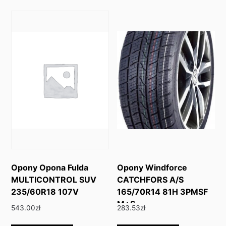
Opony Opona Fulda
Opony Windforce
MULTICONTROL SUV
CATCHFORS A/S
235/60R18 107V
165/70R14 81H 3PMSF
M+S
543.00
zł
283.53
zł