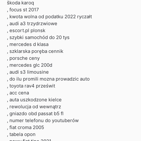
škoda karoq
, focus st 2017
, kwota wolna od podatku 2022 ryczałt
, audi a3 trzydrzwiowe
, escort.pl plonsk
, szybki samochód do 20 tys
, mercedes d klasa
, szklarska poręba cennik
, porsche ceny
, mercedes glc 200d
, audi s3 limousine
, do ilu promili mozna prowadzic auto
, toyota rav4 prześwit
, acc cena
, auta uszkodzone kielce
, rewolucja od wewnątrz
, gniazdo obd passat b5 fl
, numer telefonu do youtuberów
, fiat croma 2005
, tabela opon