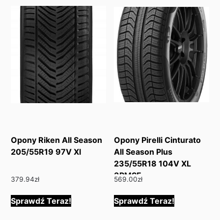
Opony Riken All Season
Opony Pirelli Cinturato
205/55R19 97V Xl
All Season Plus
235/55R18 104V XL
3PMSF
379.94
zł
569.00
zł
Sprawdź Teraz!
Sprawdź Teraz!