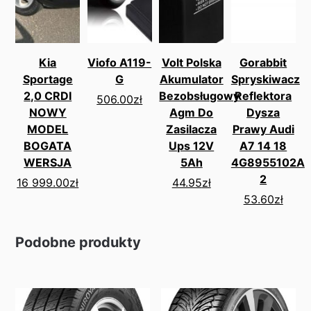
Kia
Viofo A119-
Volt Polska
Gorabbit
Sportage
G
Akumulator
Spryskiwacz
2,0 CRDI
Bezobsługowy
Reflektora
506.00
zł
NOWY
Agm Do
Dysza
MODEL
Zasilacza
Prawy Audi
BOGATA
Ups 12V
A7 14 18
WERSJA
5Ah
4G8955102A
2
16 999.00
zł
44.95
zł
53.60
zł
Podobne produkty