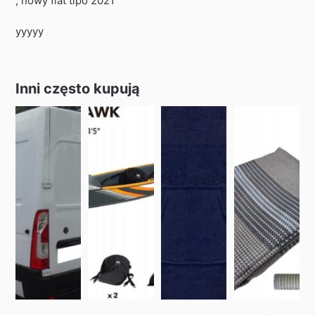
, nowy fiat tipo 2021
yyyyy
Inni często kupują