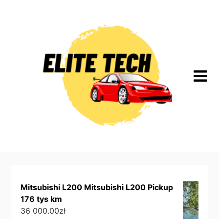
Skip
to
content
Mitsubishi L200 Mitsubishi L200 Pickup
176 tys km
36 000.00
zł