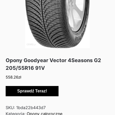
Opony Goodyear Vector 4Seasons G2
205/55R16 91V
558.26
zł
Sprawdź Teraz!
SKU:
1bda22b443d7
Kategoria:
Opony całoroczne