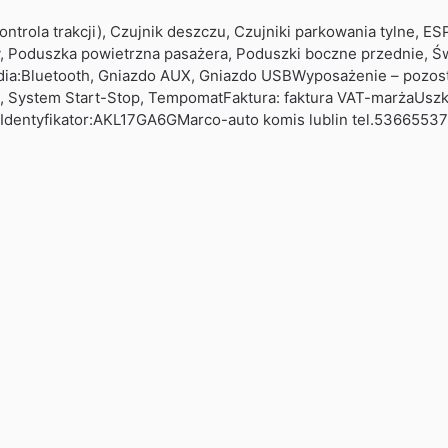
la trakcji), Czujnik deszczu, Czujniki parkowania tylne, ESP (s
, Poduszka powietrzna pasażera, Poduszki boczne przednie, Ś
a:Bluetooth, Gniazdo AUX, Gniazdo USBWyposażenie – pozosta
e, System Start-Stop, TempomatFaktura: faktura VAT-marżaUsz
inIdentyfikator:AKL17GA6GMarco-auto komis lublin tel.5366553