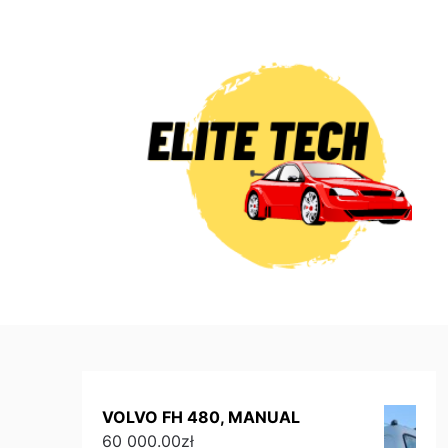
Skip
to
content
VOLVO FH 480, MANUAL
60 000.00
zł