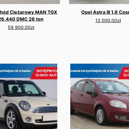
hód Ciężarowy MAN TGX
Opel Astra III 1.6 Co
26.440 DMC 26 ton
13 000.00
zł
59 900.00
zł