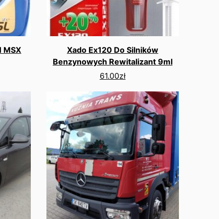
CH MSX
Xado Ex120 Do Silników
Benzynowych Rewitalizant 9ml
61.00
zł