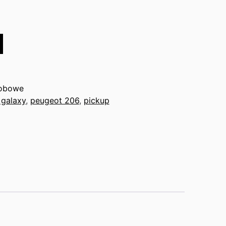
obowe
 galaxy
,
peugeot 206
,
pickup