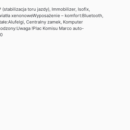
tabilizacja toru jazdy), Immobilizer, Isofix,
wiatła xenonoweWyposażenie – komfort:Bluetooth,
łe:Alufelgi, Centralny zamek, Komputer
kodzony:Uwaga !Plac Komisu Marco auto-
70