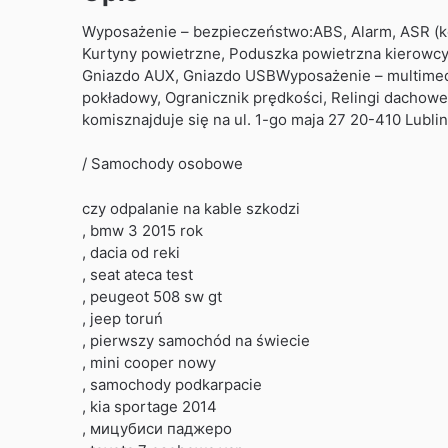
Wyposażenie – bezpieczeństwo:ABS, Alarm, ASR (kontro
Kurtyny powietrzne, Poduszka powietrzna kierowcy
Gniazdo AUX, Gniazdo USBWyposażenie – multimedi
pokładowy, Ogranicznik prędkości, Relingi dachow
komisznajduje się na ul. 1-go maja 27 20-410 Lubl
/ Samochody osobowe
czy odpalanie na kable szkodzi
, bmw 3 2015 rok
, dacia od reki
, seat ateca test
, peugeot 508 sw gt
, jeep toruń
, pierwszy samochód na świecie
, mini cooper nowy
, samochody podkarpacie
, kia sportage 2014
, мицубиси паджеро