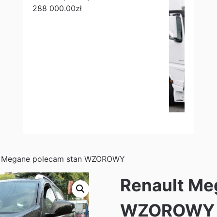
288 000.00
zł
t Megane polecam stan WZOROWY
Renault Me
WZOROWY