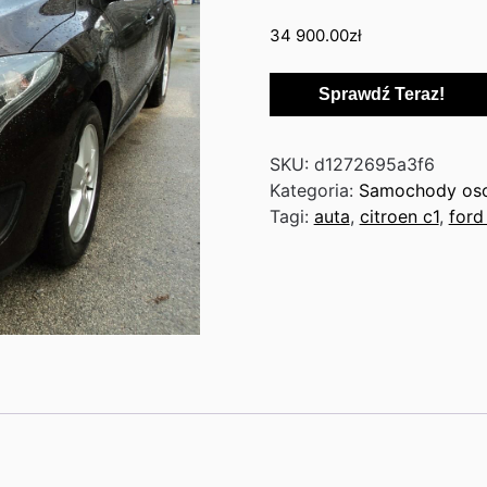
34 900.00
zł
Sprawdź Teraz!
SKU:
d1272695a3f6
Kategoria:
Samochody os
Tagi:
auta
,
citroen c1
,
ford