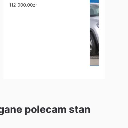
112 000.00
zł
gane polecam stan