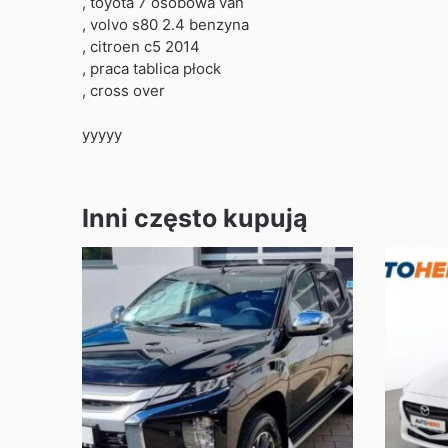
, toyota 7 osobowa van
, volvo s80 2.4 benzyna
, citroen c5 2014
, praca tablica płock
, cross over
yyyyy
Inni często kupują