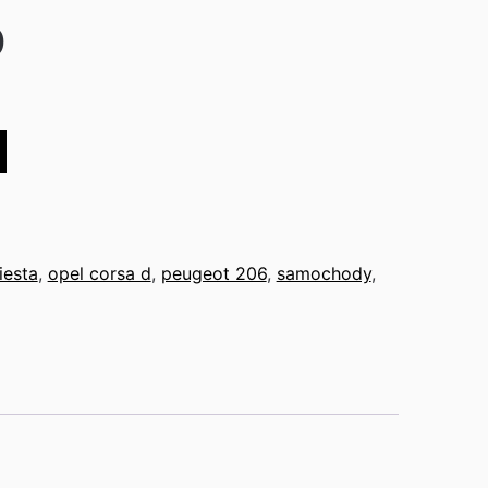
0
iesta
,
opel corsa d
,
peugeot 206
,
samochody
,