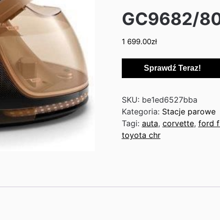
GC9682/8
1 699.00
zł
Sprawdź Teraz!
SKU:
be1ed6527bba
Kategoria:
Stacje parowe
Tagi:
auta
,
corvette
,
ford f
toyota chr