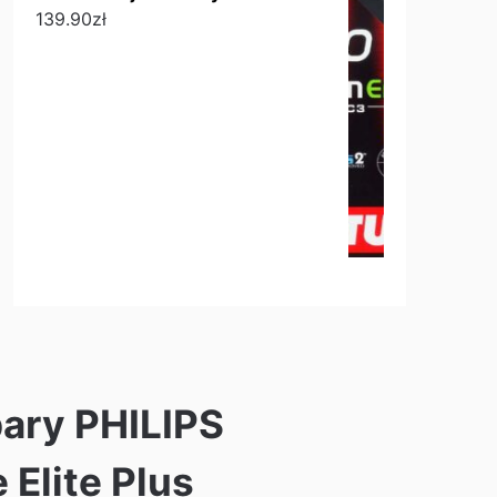
139.90
zł
pary PHILIPS
 Elite Plus