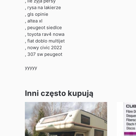
, ile zyja persy
, rysa na lakierze
, gls opinie
, altea xl
, peugeot siedlce
, toyota rav4 nowa
, fiat doblo multijet
, nowy civic 2022
, 307 sw peugeot
yyyyy
Inni często kupują