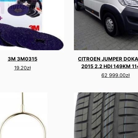
3M 3M0315
CITROEN JUMPER DOKA
2015 2.2 HDI 149KM 1
19.20
zł
62 999.00
zł