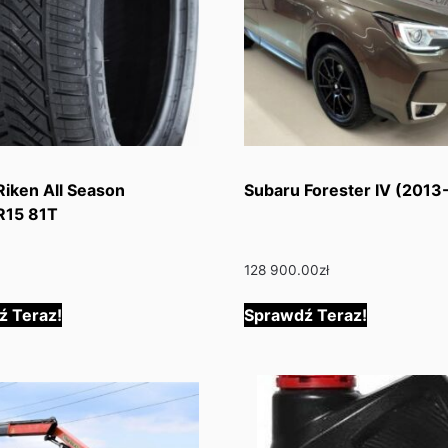
iken All Season
Subaru Forester IV (2013
R15 81T
128 900.00
zł
ź Teraz!
Sprawdź Teraz!