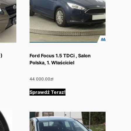
-)
Ford Focus 1.5 TDCi , Salon
Polska, 1. Właściciel
44 000.00
zł
Sprawdź Teraz!