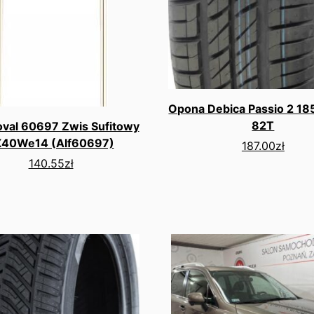
Opona Debica Passio 2 1
82T
oval 60697 Zwis Sufitowy
X40We14 (Alf60697)
187.00
zł
140.55
zł