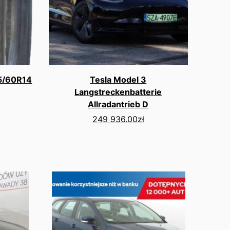
85/60R14
Tesla Model 3
Langstreckenbatterie
Allradantrieb D
249 936.00
zł