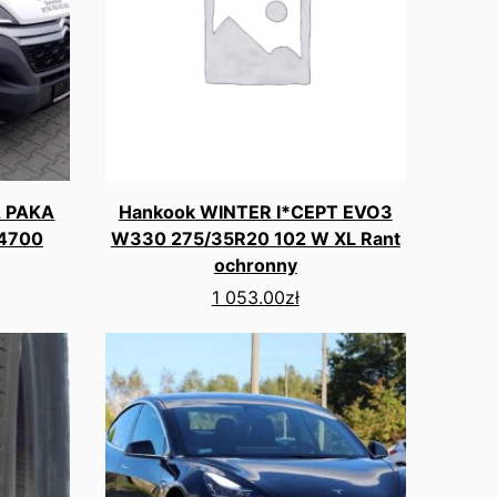
 PAKA
Hankook WINTER I*CEPT EVO3
14700
W330 275/35R20 102 W XL Rant
ochronny
1 053.00
zł