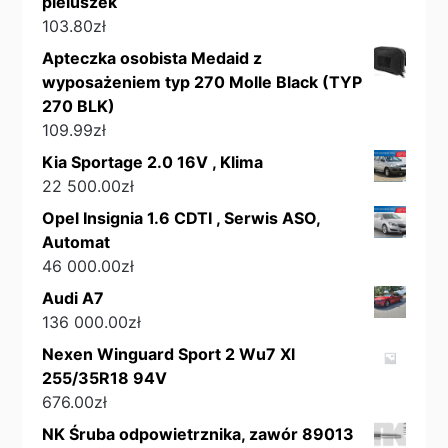
pieluszek
103.80
zł
Apteczka osobista Medaid z
wyposażeniem typ 270 Molle Black (TYP
270 BLK)
109.99
zł
Kia Sportage 2.0 16V , Klima
22 500.00
zł
Opel Insignia 1.6 CDTI , Serwis ASO,
Automat
46 000.00
zł
Audi A7
136 000.00
zł
Nexen Winguard Sport 2 Wu7 Xl
255/35R18 94V
676.00
zł
NK Śruba odpowietrznika, zawór 89013