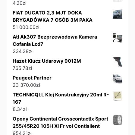
4.20
zł
FIAT DUCATO 2,3 MJT DOKA
BRYGADÓWKA 7 OSÓB 3M PAKA
51 000.00
zł
Atl Ak307 Bezprzewodowa Kamera
Cofania Lcd7
234.28
zł
Hazet Klucz Udarowy 9012M
765.78
zł
Peugeot Partner
23 370.00
zł
TECHNICQLL Klej Konstrukcyjny 20ml R-
167
8.34
zł
Opony Continental Crosscontactlx Sport
255/45R20 105H Xl Fr vol Contisilent
954.21
zł