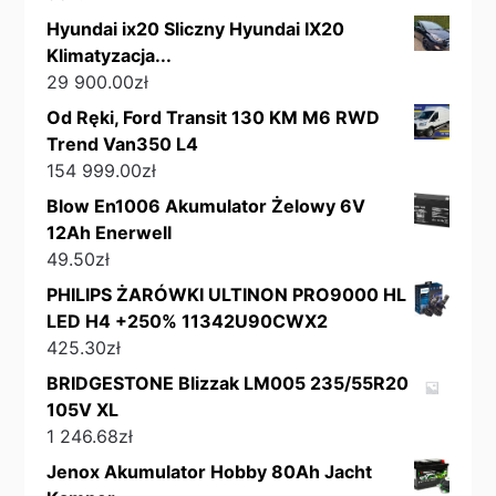
Hyundai ix20 Sliczny Hyundai IX20
Klimatyzacja...
29 900.00
zł
Od Ręki, Ford Transit 130 KM M6 RWD
Trend Van350 L4
154 999.00
zł
Blow En1006 Akumulator Żelowy 6V
12Ah Enerwell
49.50
zł
PHILIPS ŻARÓWKI ULTINON PRO9000 HL
LED H4 +250% 11342U90CWX2
425.30
zł
BRIDGESTONE Blizzak LM005 235/55R20
105V XL
1 246.68
zł
Jenox Akumulator Hobby 80Ah Jacht