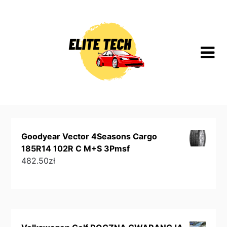
Skip
to
content
Goodyear Vector 4Seasons Cargo
185R14 102R C M+S 3Pmsf
482.50
zł