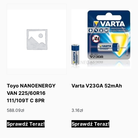
Toyo NANOENERGY
Varta V23GA 52mAh
VAN 225/60R16
111/109T C 8PR
588.09
zł
3.16
zł
Sprawdź Teraz!
Sprawdź Teraz!