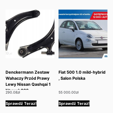
Denckermann Zestaw
Fiat 500 1.0 mild-hybrid
Wahaczy Przód Prawy
, Salon Polska
Lewy Nissan Qashqai 1
Ntywah028
290.08
zł
55 000.00
zł
Sprawdź Teraz!
Sprawdź Teraz!