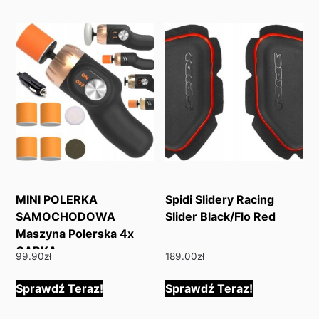
MINI POLERKA
Spidi Slidery Racing
SAMOCHODOWA
Slider Black/Flo Red
Maszyna Polerska 4x
GĄBKA
99.90
zł
189.00
zł
Sprawdź Teraz!
Sprawdź Teraz!