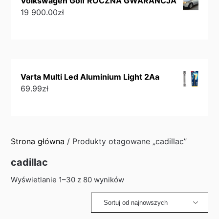
Volkswagen Golf ROCZNA GWARANCJA
19 900.00
zł
Varta Multi Led Aluminium Light 2Aa
69.99
zł
Strona główna
/ Produkty otagowane „cadillac”
cadillac
Sorted
Wyświetlanie 1–30 z 80 wyników
by
latest