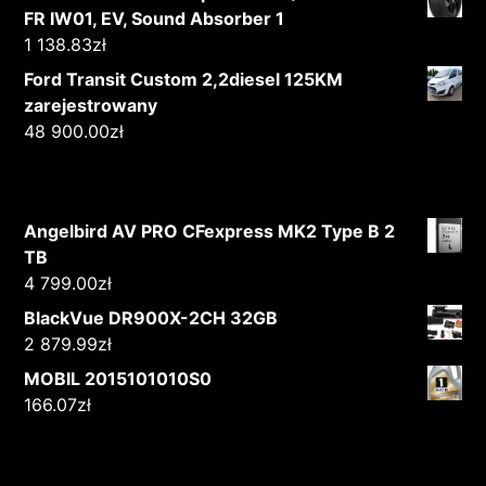
FR IW01, EV, Sound Absorber 1
1 138.83
zł
Ford Transit Custom 2,2diesel 125KM
zarejestrowany
48 900.00
zł
Angelbird AV PRO CFexpress MK2 Type B 2
TB
4 799.00
zł
BlackVue DR900X-2CH 32GB
2 879.99
zł
MOBIL 2015101010S0
166.07
zł