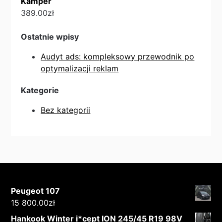
Kamper
389.00
zł
Ostatnie wpisy
Audyt ads: kompleksowy przewodnik po
optymalizacji reklam
Kategorie
Bez kategorii
Peugeot 107
15 800.00
zł
Hankook Winter i*cept ION 245/45 R19 98V