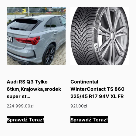
Audi RS Q3 Tylko
Continental
6tkm,Krajowka,srodek
WinterContact TS 860
super st…
225/45 R17 94V XL FR
224 999.00
zł
921.00
zł
Sprawdź Teraz!
Sprawdź Teraz!