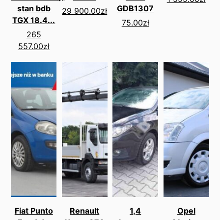
stan bdb
GDB1307
29 900.00
zł
TGX 18.4...
75.00
zł
265
557.00
zł
Fiat Punto
Renault
1,4
Opel