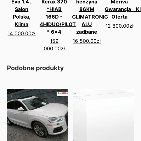
Evo 1.4 ,
Kerax 370
benzyna
Meriva
Salon
*HIAB
86KM
Gwarancja__K
Polska,
166D -
CLIMATRONIC
Oferta
Klima
4HIDUO/PILOT
ALU
12 800.00
zł
* 6x4
zadbane
14 000.00
zł
159
16 500.00
zł
000.00
zł
Podobne produkty