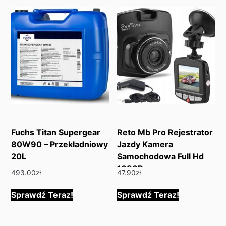
Fuchs Titan Supergear
Reto Mb Pro Rejestrator
80W90 – Przekładniowy
Jazdy Kamera
20L
Samochodowa Full Hd
1080P
493.00
zł
47.90
zł
Sprawdź Teraz!
Sprawdź Teraz!