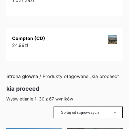
1 027.28
zł
Compton (CD)
24.99
zł
Strona główna
/ Produkty otagowane „kia proceed”
kia proceed
Sorted
Wyświetlanie 1–30 z 67 wyników
by
latest