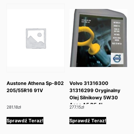
Austone Athena Sp-802
Volvo 31316300
205/55R16 91V
31316299 Oryginalny
Olej Silnikowy 5W30
Acea A5 B5 4L
281.18
zł
277.15
zł
Sprawdź Teraz!
Sprawdź Teraz!