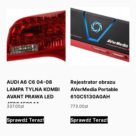
AUDI A6 C6 04-08
Rejestrator obrazu
LAMPA TYLNA KOMBI
AVerMedia Portable
AVANT PRAWA LED
61GC5130A0AH
4F9945094A
337.00
zł
773.00
zł
Sprawdź Teraz!
Sprawdź Teraz!