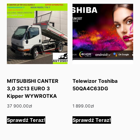
MITSUBISHI CANTER
Telewizor Toshiba
3,0 3C13 EURO 3
50QA4C63DG
Kipper WYWROTKA
37 900.00
zł
1 899.00
zł
Sprawdź Teraz!
Sprawdź Teraz!