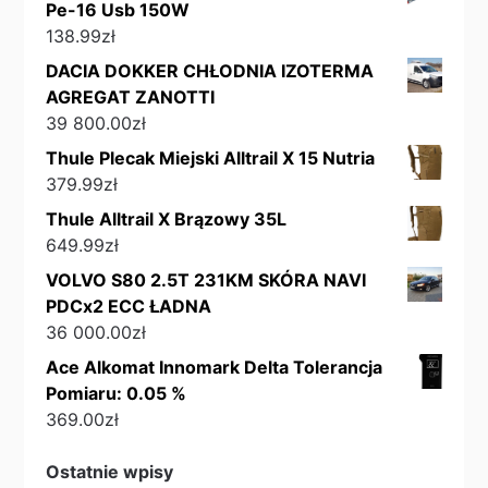
Pe-16 Usb 150W
138.99
zł
DACIA DOKKER CHŁODNIA IZOTERMA
AGREGAT ZANOTTI
39 800.00
zł
Thule Plecak Miejski Alltrail X 15 Nutria
379.99
zł
Thule Alltrail X Brązowy 35L
649.99
zł
VOLVO S80 2.5T 231KM SKÓRA NAVI
PDCx2 ECC ŁADNA
36 000.00
zł
Ace Alkomat Innomark Delta Tolerancja
Pomiaru: 0.05 %
369.00
zł
Ostatnie wpisy