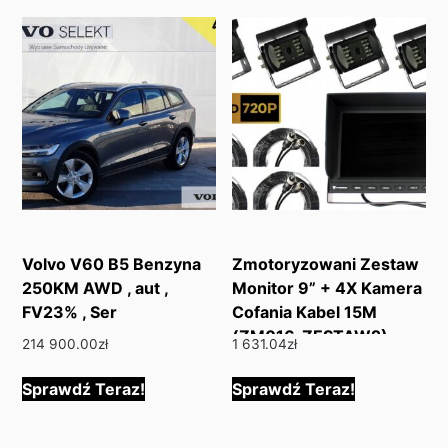
Volvo V60 B5 Benzyna
Zmotoryzowani Zestaw
250KM AWD , aut ,
Monitor 9” + 4X Kamera
FV23% , Ser
Cofania Kabel 15M
(ZM016_ZESTAW2)
214 900.00
zł
1 631.04
zł
Sprawdź Teraz!
Sprawdź Teraz!