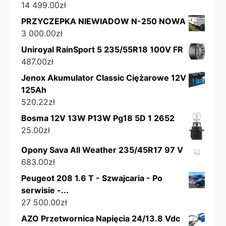
14 499.00
zł
PRZYCZEPKA NIEWIADOW N-250 NOWA
3 000.00
zł
Uniroyal RainSport 5 235/55R18 100V FR
487.00
zł
Jenox Akumulator Classic Ciężarowe 12V
125Ah
520.22
zł
Bosma 12V 13W P13W Pg18 5D 1 2652
25.00
zł
Opony Sava All Weather 235/45R17 97 V
683.00
zł
Peugeot 208 1.6 T - Szwajcaria - Po
serwisie -...
27 500.00
zł
AZO Przetwornica Napięcia 24/13.8 Vdc