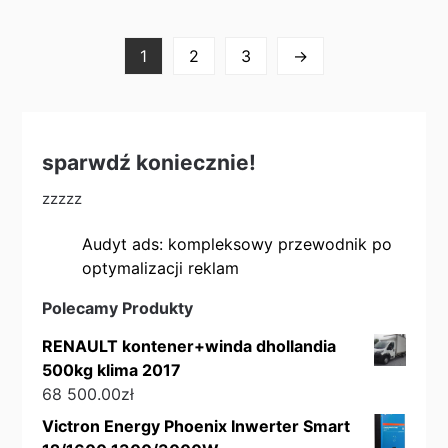
1
2
3
→
sparwdź koniecznie!
zzzzz
Audyt ads: kompleksowy przewodnik po
optymalizacji reklam
Polecamy Produkty
RENAULT kontener+winda dhollandia
500kg klima 2017
68 500.00
zł
Victron Energy Phoenix Inwerter Smart