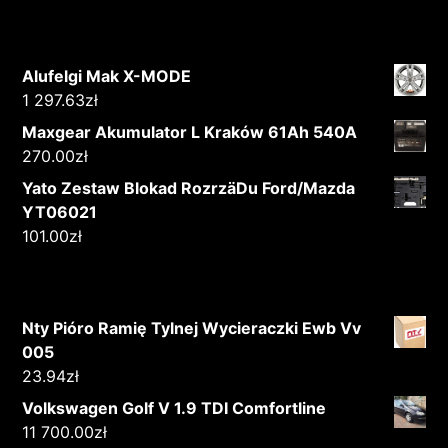
Alufelgi Mak X-MODE
1 297.63
zł
Maxgear Akumulator L Kraków 61Ah 540A
270.00
zł
Yato Zestaw Blokad RozrzäDu Ford/Mazda
YT06021
101.00
zł
Nty Pióro Ramię Tylnej Wycieraczki Ewb Vv
005
23.94
zł
Volkswagen Golf V 1.9 TDI Comfortline
11 700.00
zł