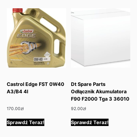
Castrol Edge FST 0W40
Dt Spare Parts
A3/B4 4l
Odłącznik Akumulatora
F90 F2000 Tga 3 36010
170.00
zł
92.00
zł
Sprawdź Teraz!
Sprawdź Teraz!