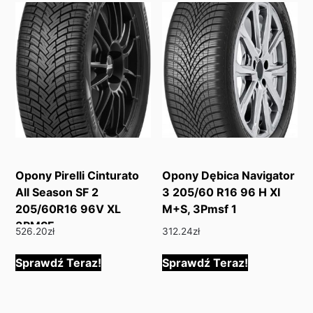
Opony Pirelli Cinturato
Opony Dębica Navigator
All Season SF 2
3 205/60 R16 96 H Xl
205/60R16 96V XL
M+S, 3Pmsf 1
3PMSF
526.20
zł
312.24
zł
Sprawdź Teraz!
Sprawdź Teraz!