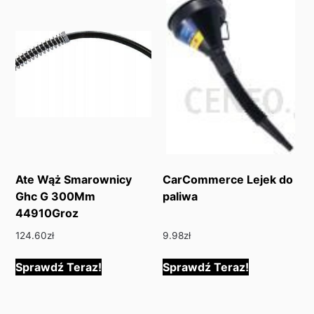
Ate Wąż Smarownicy
CarCommerce Lejek do
Ghc G 300Mm
paliwa
44910Groz
124.60
zł
9.98
zł
Sprawdź Teraz!
Sprawdź Teraz!