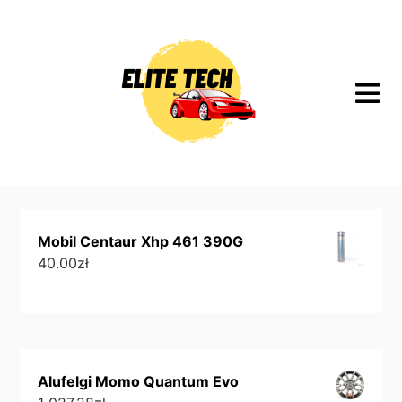
Skip
to
content
Mobil Centaur Xhp 461 390G
40.00
zł
Alufelgi Momo Quantum Evo