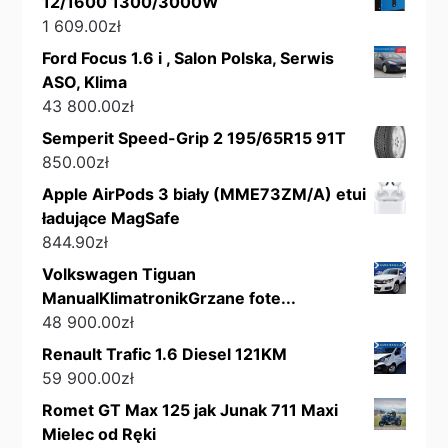
12/1600 1300/3000W
1 609.00
zł
Ford Focus 1.6 i , Salon Polska, Serwis
ASO, Klima
43 800.00
zł
Semperit Speed-Grip 2 195/65R15 91T
850.00
zł
Apple AirPods 3 biały (MME73ZM/A) etui
ładujące MagSafe
844.90
zł
Volkswagen Tiguan
ManualKlimatronikGrzane fote...
48 900.00
zł
Renault Trafic 1.6 Diesel 121KM
59 900.00
zł
Romet GT Max 125 jak Junak 711 Maxi
Mielec od Ręki