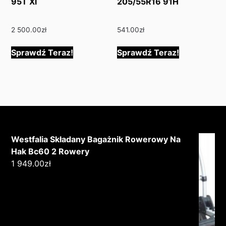
95T Xl
205/55R16 91H
2 500.00
zł
541.00
zł
Sprawdź Teraz!
Sprawdź Teraz!
Westfalia Składany Bagażnik Rowerowy Na
Hak Bc60 2 Rowery
1 949.00
zł