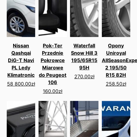
Nissan
Pok-Ter
Waterfall
Opony
Qashqai
Przednie
Snow Hill 3
Uniroyal
DiG-T Navi
Pokrowce
195/65R15
AllSeasonExpe
PL Ledy
Miarowe
95H
2 195/50
Klimatronic
do Peugeot
R15 82H
270.00
zł
106
58 800.00
zł
258.50
zł
160.00
zł