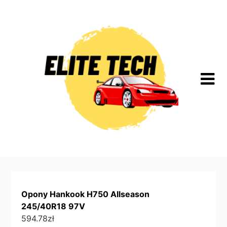
Skip
to
content
Opony Hankook H750 Allseason
245/40R18 97V
594.78
zł