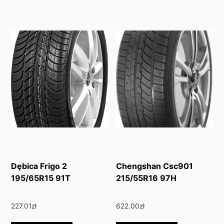
Dębica Frigo 2
Chengshan Csc901
195/65R15 91T
215/55R16 97H
227.01
zł
622.00
zł