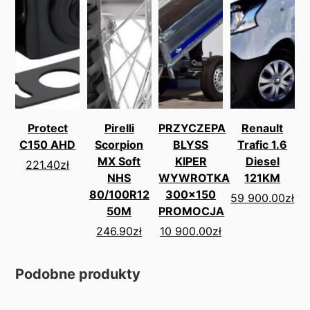
Protect
Pirelli
PRZYCZEPA
Renault
C150 AHD
Scorpion
BLYSS
Trafic 1.6
MX Soft
KIPER
Diesel
221.40
zł
NHS
WYWROTKA
121KM
80/100R12
300x150
59 900.00
zł
50M
PROMOCJA
246.90
zł
10 900.00
zł
Podobne produkty