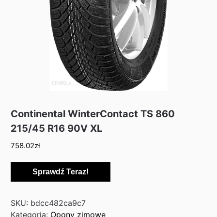
Continental WinterContact TS 860
215/45 R16 90V XL
758.02
zł
Sprawdź Teraz!
SKU:
bdcc482ca9c7
Kategoria:
Opony zimowe