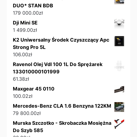
DUO* STAN BDB
179 000.00
zł
Dji Mini SE
1 499.00
zł
K2 Uniwersalny Środek Czyszczący Apc
Strong Pro 5L
106.00
zł
Ravenol Olej Vdl 100 1L Do Sprężarek
133010000101999
61.38
zł
Maxgear 45 0110
100.02
zł
Mercedes-Benz CLA 1.6 Benzyna 122KM
79 800.00
zł
Murska Szczotko - Skrobaczka Mosiężna
Do Szyb 585