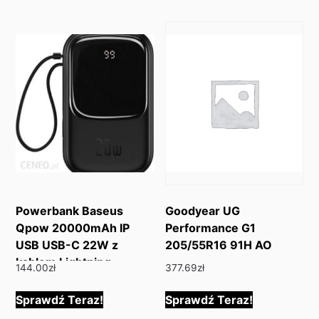
Powerbank Baseus
Goodyear UG
Qpow 20000mAh IP
Performance G1
USB USB-C 22W z
205/55R16 91H AO
kablem Lightning
144.00
zł
377.69
zł
Czarny
Sprawdź Teraz!
Sprawdź Teraz!