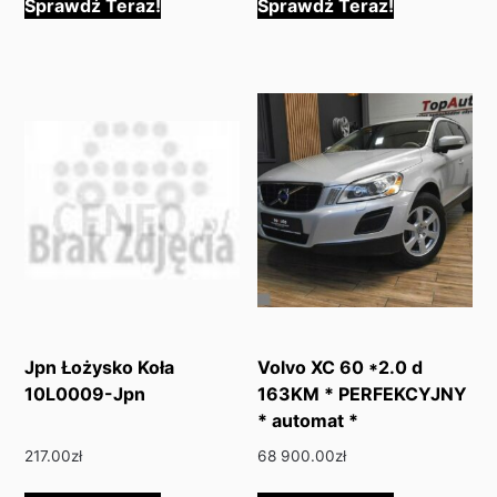
Sprawdź Teraz!
Sprawdź Teraz!
Jpn Łożysko Koła
Volvo XC 60 *2.0 d
10L0009-Jpn
163KM * PERFEKCYJNY
* automat *
217.00
zł
68 900.00
zł