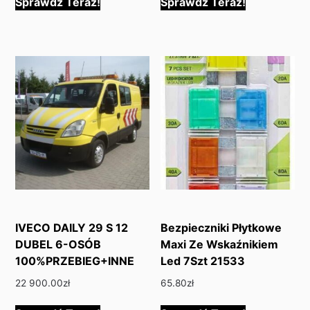
Sprawdź Teraz!
Sprawdź Teraz!
IVECO DAILY 29 S 12
Bezpieczniki Płytkowe
DUBEL 6-OSÓB
Maxi Ze Wskaźnikiem
100%PRZEBIEG+INNE
Led 7Szt 21533
22 900.00
zł
65.80
zł