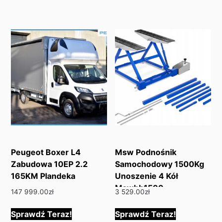
Peugeot Boxer L4
Msw Podnośnik
Zabudowa 10EP 2.2
Samochodowy 1500Kg
165KM Plandeka
Unoszenie 4 Kół
Mswhb1500
147 999.00
zł
3 529.00
zł
Sprawdź Teraz!
Sprawdź Teraz!