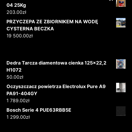
04 25Kg
203.00
zł
PRZYCZEPA ZE ZBIORNIKEM NA WODĘ
CYSTERNA BECZKA
19 500.00
zł
Dedra Tarcza diamentowa cienka 125x22,2
H1072
50.00
zł
Oczyszczacz powietrza Electrolux Pure A9
PA91-404GY
1 789.00
zł
Bosch Serie 4 PUE63RBB5E
1 299.00
zł