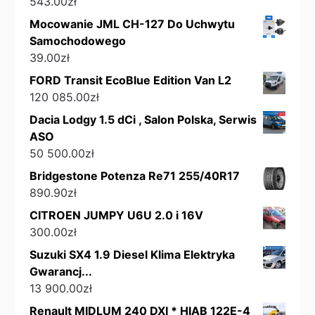
543.00
zł
Mocowanie JML CH-127 Do Uchwytu
Samochodowego
39.00
zł
FORD Transit EcoBlue Edition Van L2
120 085.00
zł
Dacia Lodgy 1.5 dCi , Salon Polska, Serwis
ASO
50 500.00
zł
Bridgestone Potenza Re71 255/40R17
890.90
zł
CITROEN JUMPY U6U 2.0 i 16V
300.00
zł
Suzuki SX4 1.9 Diesel Klima Elektryka
Gwarancj...
13 900.00
zł
Renault MIDLUM 240 DXI * HIAB 122E-4