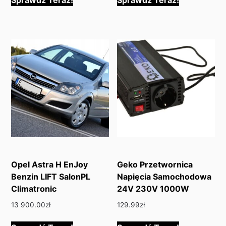
Sprawdź Teraz!
Sprawdź Teraz!
Opel Astra H EnJoy
Geko Przetwornica
Benzin LIFT SalonPL
Napięcia Samochodowa
Climatronic
24V 230V 1000W
13 900.00
zł
129.99
zł