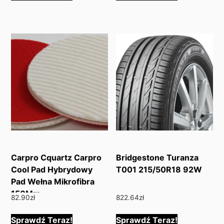
Carpro Cquartz Carpro
Bridgestone Turanza
Cool Pad Hybrydowy
T001 215/50R18 92W
Pad Wełna Mikrofibra
150Mm
82.90
zł
822.64
zł
8809397817572
Sprawdź Teraz!
Sprawdź Teraz!