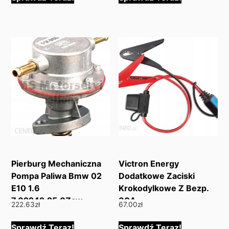
Pierburg Mechaniczna
Victron Energy
Pompa Paliwa Bmw 02
Dodatkowe Zaciski
E10 1.6
Krokodylkowe Z Bezp.
7.02242.25.0Zaw
30A
222.63
zł
67.00
zł
Sprawdź Teraz!
Sprawdź Teraz!