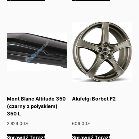
Mont Blanc Altitude 350
Alufelgi Borbet F2
(czarny z połyskiem)
350 L
2 829.00
zł
606.00
zł
Sprawdź Teraz!
Sprawdź Teraz!