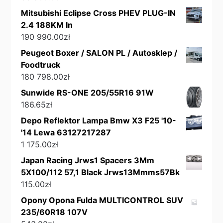
Mitsubishi Eclipse Cross PHEV PLUG-IN
2.4 188KM In
190 990.00
zł
Peugeot Boxer / SALON PL / Autosklep /
Foodtruck
180 798.00
zł
Sunwide RS-ONE 205/55R16 91W
186.65
zł
Depo Reflektor Lampa Bmw X3 F25 '10-
'14 Lewa 63127217287
1 175.00
zł
Japan Racing Jrws1 Spacers 3Mm
5X100/112 57,1 Black Jrws13Mmms57Bk
115.00
zł
Opony Opona Fulda MULTICONTROL SUV
235/60R18 107V