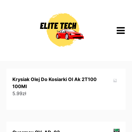
Skip
to
content
Krysiak Olej Do Kosiarki Ol Ak 2T100
100Ml
5.99
zł