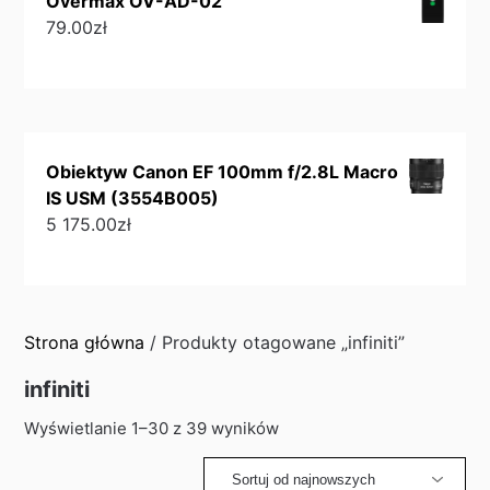
Overmax OV-AD-02
79.00
zł
Obiektyw Canon EF 100mm f/2.8L Macro
IS USM (3554B005)
5 175.00
zł
Strona główna
/ Produkty otagowane „infiniti”
infiniti
Sorted
Wyświetlanie 1–30 z 39 wyników
by
latest