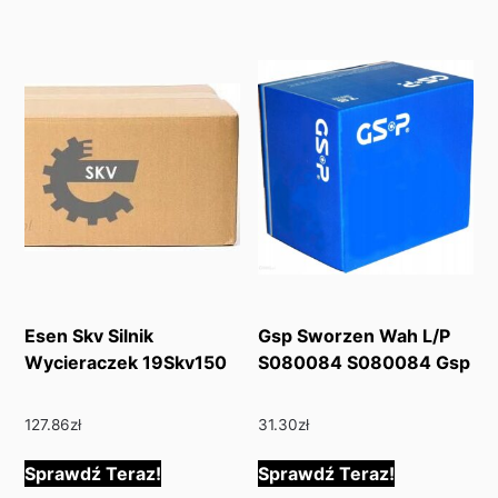
Esen Skv Silnik
Gsp Sworzen Wah L/P
Wycieraczek 19Skv150
S080084 S080084 Gsp
127.86
zł
31.30
zł
Sprawdź Teraz!
Sprawdź Teraz!