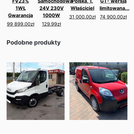
FV23%
Samochodowa
Polska, 1.
GT- wersja
1WŁ
24V 230V
Właściciel
limitowana...
Gwarancja
1000W
31 000.00
zł
74 900.00
zł
99 899.00
zł
129.99
zł
Podobne produkty