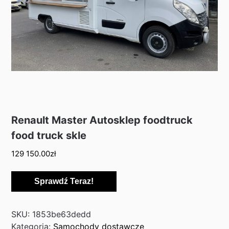
Renault Master Autosklep foodtruck
food truck skle
129 150.00
zł
Sprawdź Teraz!
SKU:
1853be63dedd
Kategoria:
Samochody dostawcze