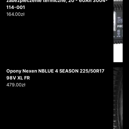
zabezpieczenie termiczne, 20 - 60Ah 3004-
114-001
164.00
zł
Opony Nexen NBLUE 4 SEASON 225/50R17
98V XL FR
479.00
zł