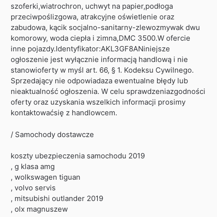
szoferki,wiatrochron, uchwyt na papier,podłoga
przeciwpoślizgowa, atrakcyjne oświetlenie oraz
zabudowa, kącik socjalno-sanitarny-zlewozmywak dwu
komorowy, woda ciepła i zimna,DMC 3500.W ofercie
inne pojazdy.Identyfikator:AKL3GF8ANiniejsze
ogłoszenie jest wyłącznie informacją handlową i nie
stanowioferty w myśl art. 66, § 1. Kodeksu Cywilnego.
Sprzedający nie odpowiadaza ewentualne błędy lub
nieaktualność ogłoszenia. W celu sprawdzeniazgodności
oferty oraz uzyskania wszelkich informacji prosimy
kontaktowaćsię z handlowcem.
/ Samochody dostawcze
koszty ubezpieczenia samochodu 2019
, g klasa amg
, wolkswagen tiguan
, volvo servis
, mitsubishi outlander 2019
, olx magnuszew