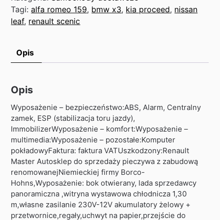
Tagi:
alfa romeo 159
,
bmw x3
,
kia proceed
,
nissan
leaf
,
renault scenic
Opis
Opis
Wyposażenie – bezpieczeństwo:ABS, Alarm, Centralny
zamek, ESP (stabilizacja toru jazdy),
ImmobilizerWyposażenie – komfort:Wyposażenie –
multimedia:Wyposażenie – pozostałe:Komputer
pokładowyFaktura: faktura VATUszkodzony:Renault
Master Autosklep do sprzedaży pieczywa z zabudową
renomowanejNiemieckiej firmy Borco-
Hohns,Wyposażenie: bok otwierany, lada sprzedawcy
panoramiczna ,witryna wystawowa chłodnicza 1,30
m,własne zasilanie 230V-12V akumulatory żelowy +
przetwornice,regały,uchwyt na papier,przejście do