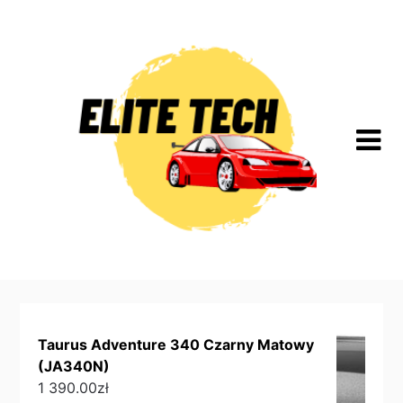
Skip
to
content
Taurus Adventure 340 Czarny Matowy
(JA340N)
1 390.00
zł