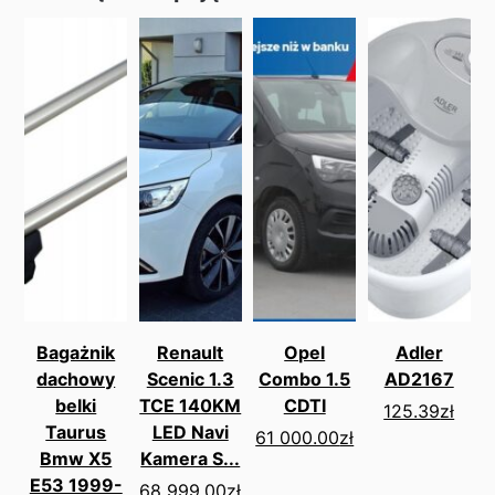
Bagażnik
Renault
Opel
Adler
dachowy
Scenic 1.3
Combo 1.5
AD2167
belki
TCE 140KM
CDTI
125.39
zł
Taurus
LED Navi
61 000.00
zł
Bmw X5
Kamera S...
E53 1999-
68 999.00
zł