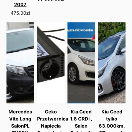
2007
475.00
zł
Mercedes
Geko
Kia Ceed
Kia Ceed
Vito Long
Przetwornica
1.6 CRDi ,
tylko
SalonPL
Napięcia
Salon
63.000km,