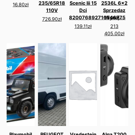
235/65R18
Scenic Iii 15
2536L 6x2
16.80
zł
110V
Dci
Sprzedaz
820076892716546775
Wynaj...
726.90
zł
139.11
zł
213
405.00
zł
Playmobil
PEUGEOT
Vredestein
Alga T200