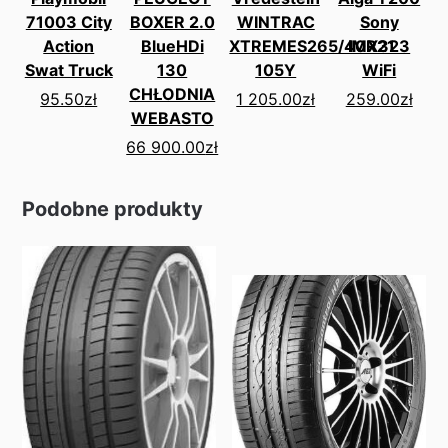
71003 City
BOXER 2.0
WINTRAC
Sony
Action
BlueHDi
XTREMES265/40R21
IMX323
Swat Truck
130
105Y
WiFi
CHŁODNIA
95.50
zł
1 205.00
zł
259.00
zł
WEBASTO
66 900.00
zł
Podobne produkty