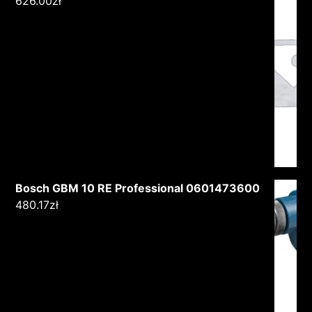
626.00
zł
Bosch GBM 10 RE Professional 0601473600
480.17
zł