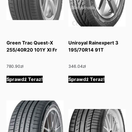
Green Trac Quest-X
Uniroyal Rainexpert 3
255/40R20 101Y Xl Fr
195/70R14 91T
780.90
zł
346.04
zł
Sprawdź Teraz!
Sprawdź Teraz!