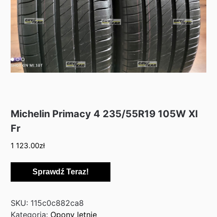
Michelin Primacy 4 235/55R19 105W Xl
Fr
1 123.00
zł
Sprawdź Teraz!
SKU:
115c0c882ca8
Kategoria:
Opony letnie