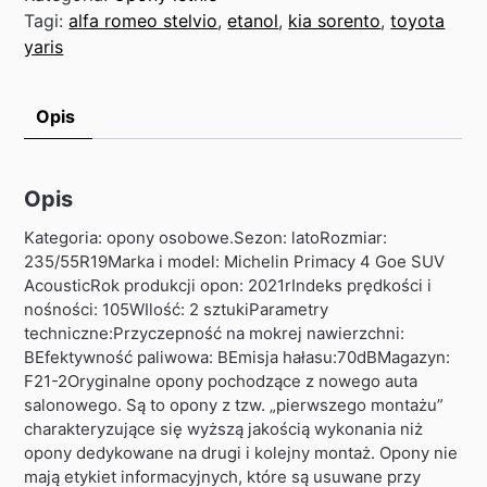
Tagi:
alfa romeo stelvio
,
etanol
,
kia sorento
,
toyota
yaris
Opis
Opis
Kategoria: opony osobowe.Sezon: latoRozmiar:
235/55R19Marka i model: Michelin Primacy 4 Goe SUV
AcousticRok produkcji opon: 2021rIndeks prędkości i
nośności: 105WIlość: 2 sztukiParametry
techniczne:Przyczepność na mokrej nawierzchni:
BEfektywność paliwowa: BEmisja hałasu:70dBMagazyn:
F21-2Oryginalne opony pochodzące z nowego auta
salonowego. Są to opony z tzw. „pierwszego montażu”
charakteryzujące się wyższą jakością wykonania niż
opony dedykowane na drugi i kolejny montaż. Opony nie
mają etykiet informacyjnych, które są usuwane przy