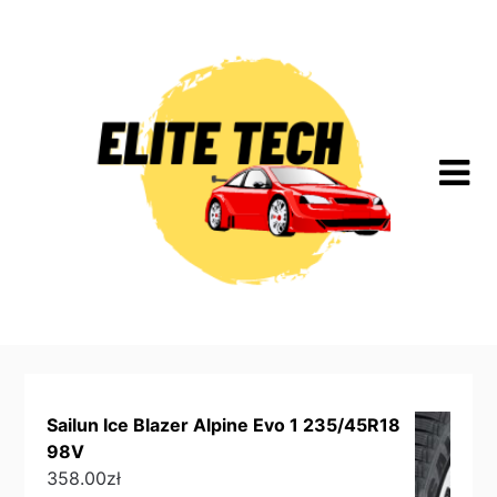
Skip
to
content
Sailun Ice Blazer Alpine Evo 1 235/45R18
98V
358.00
zł