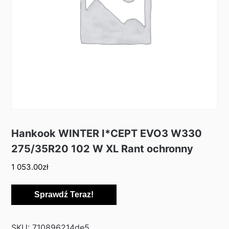
Hankook WINTER I*CEPT EVO3 W330
275/35R20 102 W XL Rant ochronny
1 053.00
zł
Sprawdź Teraz!
SKU:
710896214de5