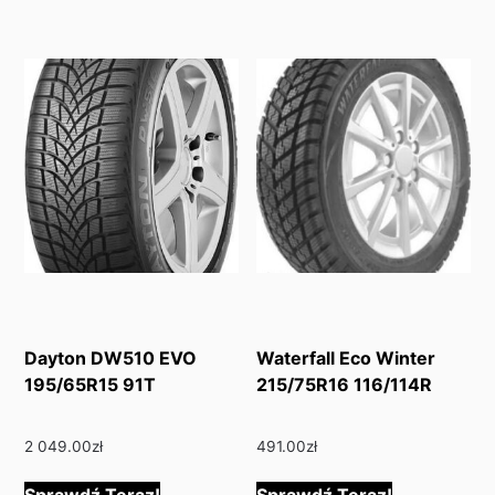
Dayton DW510 EVO
Waterfall Eco Winter
195/65R15 91T
215/75R16 116/114R
2 049.00
zł
491.00
zł