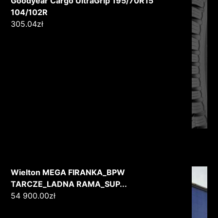
Goodyear Cargo UltraGrip 195/70R15
104/102R
305.04
zł
Wielton MEGA FIRANKA_BPW
TARCZE_LADNA RAMA_SUP...
54 900.00
zł