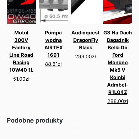
Motul
Pompa
Audioquest
G3 Na Dach
300V
wodna
DragonFly
Bagażnik
Factory
AIRTEX
Black
Belki Do
Line Road
1691
Ford
299.00
zł
Racing
Mondeo
88.81
zł
10W40 1L
Mk5 V
Kombi
51.00
zł
Admbel-
R1L04Z
288.00
zł
Podobne produkty