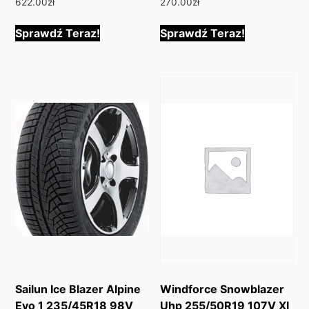
622.00
zł
270.00
zł
Sprawdź Teraz!
Sprawdź Teraz!
Sailun Ice Blazer Alpine
Windforce Snowblazer
Evo 1 235/45R18 98V
Uhp 255/50R19 107V Xl