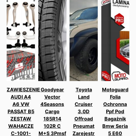
ZAWIESZENIE
Goodyear
Toyota
Motoguard
AUDI A4
Vector
Land
Folia
A6 VW
4Seasons
Cruiser
Ochronna
PASSAT B5
Cargo
3.0D
Ppf Pod
ZESTAW
185R14
Offroad
Bagażnik
WAHACZE
102R C
Pneumat
Bmw Seria
C-1001-
M+S 3Pmsf
Zarejestr
5 E60