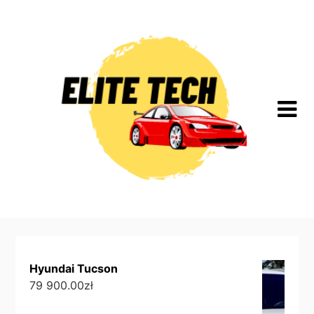
Skip
to
content
Hyundai Tucson
79 900.00
zł