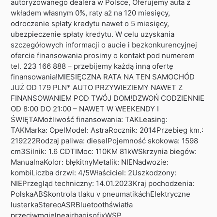
autoryzowanego dealera w Polsce, Oferujemy auta z
wkładem własnym 0%, raty aż na 120 miesięcy,
odroczenie spłaty kredytu nawet o 5 miesięcy,
ubezpieczenie spłaty kredytu. W celu uzyskania
szczegółowych informacji o aucie i bezkonkurencyjnej
ofercie finansowania prosimy o kontakt pod numerem
tel. 223 166 888 – przebijemy każdą inną ofertę
finansowania!MIESIĘCZNA RATA NA TEN SAMOCHÓD
JUŻ OD 179 PLN* AUTO PRZYWIEZIEMY NAWET Z
FINANSOWANIEM POD TWÓJ DOM!DZWOŃ CODZIENNIE
OD 8:00 DO 21:00 – NAWET W WEEKENDY I
ŚWIĘTAMożliwość finansowania: TAKLeasing:
TAKMarka: OpelModel: AstraRocznik: 2014Przebieg km.:
219222Rodzaj paliwa: dieselPojemność skokowa: 1598
cm3Silnik: 1.6 CDTIMoc: 110KM 81kWSkrzynia biegów:
ManualnaKolor: błękitnyMetalik: NIENadwozie:
kombiLiczba drzwi: 4/5Właściciel: 2Uszkodzony:
NIEPrzegląd techniczny: 14.01.2023Kraj pochodzenia:
PolskaABSkontrola tlaku v pneumatikáchElektryczne
lusterkaStereoASRBluetoothświatła
przeciwmgielneairbagisofixWSP.