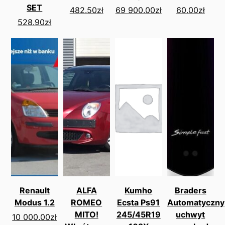
SET
482.50
zł
69 900.00
zł
60.00
zł
528.90
zł
Renault
ALFA
Kumho
Braders
Modus 1.2
ROMEO
Ecsta Ps91
Automatyczny
MITO!
245/45R19
uchwyt
10 000.00
zł