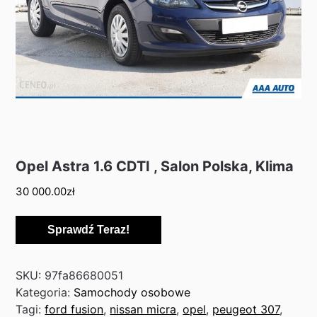
Opel Astra 1.6 CDTI , Salon Polska, Klima
30 000.00
zł
Sprawdź Teraz!
SKU:
97fa86680051
Kategoria:
Samochody osobowe
Tagi:
ford fusion
,
nissan micra
,
opel
,
peugeot 307
,