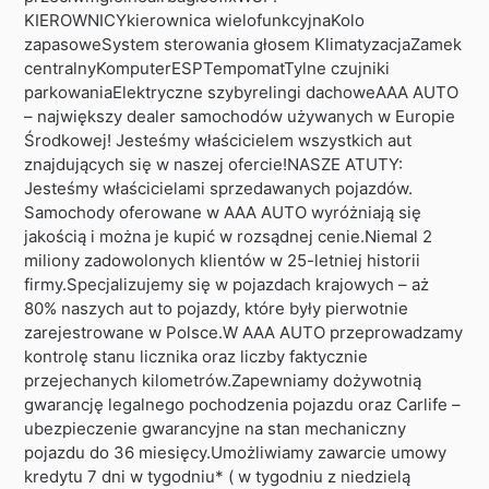
KIEROWNICYkierownica wielofunkcyjnaKolo
zapasoweSystem sterowania głosem KlimatyzacjaZamek
centralnyKomputerESPTempomatTylne czujniki
parkowaniaElektryczne szybyrelingi dachoweAAA AUTO
– największy dealer samochodów używanych w Europie
Środkowej! Jesteśmy właścicielem wszystkich aut
znajdujących się w naszej ofercie!NASZE ATUTY:
Jesteśmy właścicielami sprzedawanych pojazdów.
Samochody oferowane w AAA AUTO wyróżniają się
jakością i można je kupić w rozsądnej cenie.Niemal 2
miliony zadowolonych klientów w 25-letniej historii
firmy.Specjalizujemy się w pojazdach krajowych – aż
80% naszych aut to pojazdy, które były pierwotnie
zarejestrowane w Polsce.W AAA AUTO przeprowadzamy
kontrolę stanu licznika oraz liczby faktycznie
przejechanych kilometrów.Zapewniamy dożywotnią
gwarancję legalnego pochodzenia pojazdu oraz Carlife –
ubezpieczenie gwarancyjne na stan mechaniczny
pojazdu do 36 miesięcy.Umożliwiamy zawarcie umowy
kredytu 7 dni w tygodniu* ( w tygodniu z niedzielą