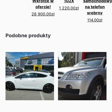
Wkrótce w
102X
samochodowy
ofercie!
na telefon
1 220.00
zł
srebrny
28 900.00
zł
114.00
zł
Podobne produkty