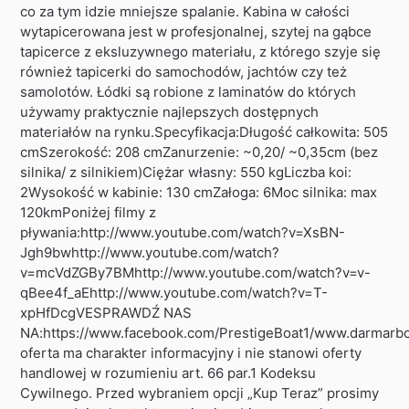
co za tym idzie mniejsze spalanie. Kabina w całości
wytapicerowana jest w profesjonalnej, szytej na gąbce
tapicerce z eksluzywnego materiału, z którego szyje się
również tapicerki do samochodów, jachtów czy też
samolotów. Łódki są robione z laminatów do których
używamy praktycznie najlepszych dostępnych
materiałów na rynku.Specyfikacja:Długość całkowita: 505
cmSzerokość: 208 cmZanurzenie: ~0,20/ ~0,35cm (bez
silnika/ z silnikiem)Ciężar własny: 550 kgLiczba koi:
2Wysokość w kabinie: 130 cmZałoga: 6Moc silnika: max
120kmPoniżej filmy z
pływania:http://www.youtube.com/watch?v=XsBN-
Jgh9bwhttp://www.youtube.com/watch?
v=mcVdZGBy7BMhttp://www.youtube.com/watch?v=v-
qBee4f_aEhttp://www.youtube.com/watch?v=T-
xpHfDcgVESPRAWDŹ NAS
NA:https://www.facebook.com/PrestigeBoat1/www.darmarb
oferta ma charakter informacyjny i nie stanowi oferty
handlowej w rozumieniu art. 66 par.1 Kodeksu
Cywilnego. Przed wybraniem opcji „Kup Teraz” prosimy