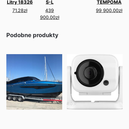
Litry 18326
S-L
TEMPOMA
71.28
zł
439
99 900.00
zł
900.00
zł
Podobne produkty