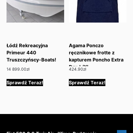
Łódź Rekreacyjna
Agama Ponczo
Primeur 440
ręcznikowe frotte z
Truszczyńscy-Boats!
kapturem Poncho Extra
Dry, L/XL
14 899.00
zł
424.90
zł
Sprawdź Teraz!
Sprawdź Teraz!