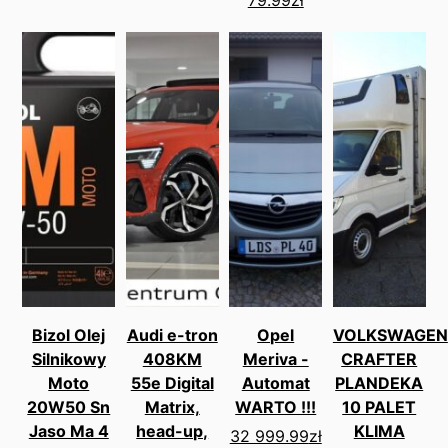
Bizol Olej
Audi e-tron
Opel
VOLKSWAGEN
Silnikowy
408KM
Meriva -
CRAFTER
Moto
55e Digital
Automat
PLANDEKA
20W50 Sn
Matrix,
WARTO !!!
10 PALET
Jaso Ma 4
head-up,
KLIMA
32 999.99
zł