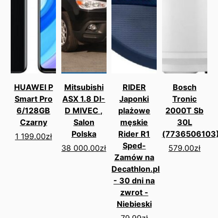
HUAWEI P
Mitsubishi
RIDER
Bosch
Smart Pro
ASX 1.8 DI-
Japonki
Tronic
6/128GB
D MIVEC ,
plażowe
2000T Sb
Czarny
Salon
męskie
30L
Polska
Rider R1
(7736506103
1 199.00
zł
Sped-
38 000.00
zł
579.00
zł
Zamów na
Decathlon.pl
- 30 dni na
zwrot -
Niebieski
79.99
zł