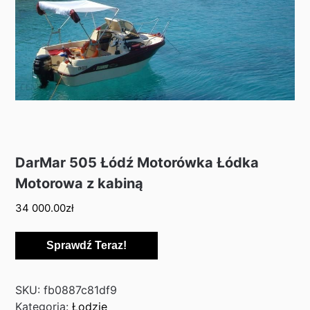
DarMar 505 Łódź Motorówka Łódka
Motorowa z kabiną
34 000.00
zł
Sprawdź Teraz!
SKU:
fb0887c81df9
Kategoria:
Łodzie