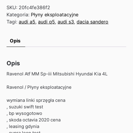
SKU:
20fc4fe386f2
Kategoria:
Płyny eksploatacyjne
Tagi:
audi a5
,
audi q5
,
audi s3
,
dacia sandero
Opis
Opis
Ravenol Atf MM Sp-iii Mitsubishi Hyundai Kia 4L
Ravenol / Płyny eksploatacyjne
wymiana linki sprzęgła cena
, suzuki swift test
, bp wysogotowo
, skoda octavia 2020 cena
, leasing gdynia
, cupra leon test