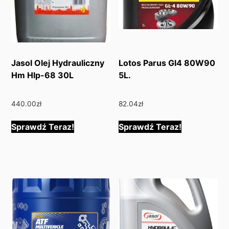
Jasol Olej Hydrauliczny
Lotos Parus Gl4 80W90
Hm Hlp-68 30L
5L.
440.00
zł
82.04
zł
Sprawdź Teraz!
Sprawdź Teraz!