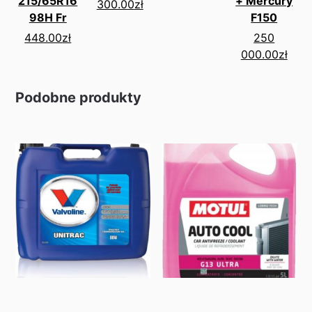
215/65R16
+ Mercury
300.00
zł
98H Fr
F150
448.00
zł
250
000.00
zł
Podobne produkty