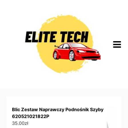
Skip
to
content
Blic Zestaw Naprawczy Podnośnik Szyby
620521021822P
35.00
zł