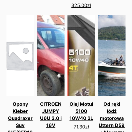
325.00
zł
Opony
CITROEN
Olej Motul
Od ręki
Kleber
JUMPY
5100
łódź
Quadraxer
U6U 2.0 i
10W40 2L
motorowa
Suv
16V
Uttern D59
71.30
zł