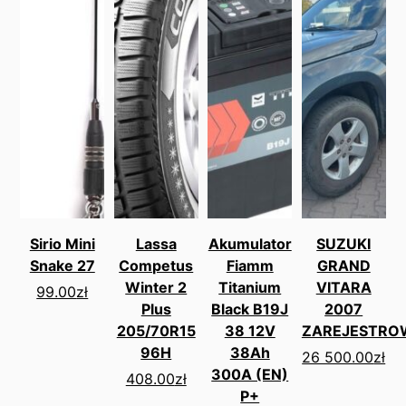
Sirio Mini
Lassa
Akumulator
SUZUKI
Snake 27
Competus
Fiamm
GRAND
Winter 2
Titanium
VITARA
99.00
zł
Plus
Black B19J
2007
205/70R15
38 12V
ZAREJESTRO
96H
38Ah
26 500.00
zł
300A (EN)
408.00
zł
P+