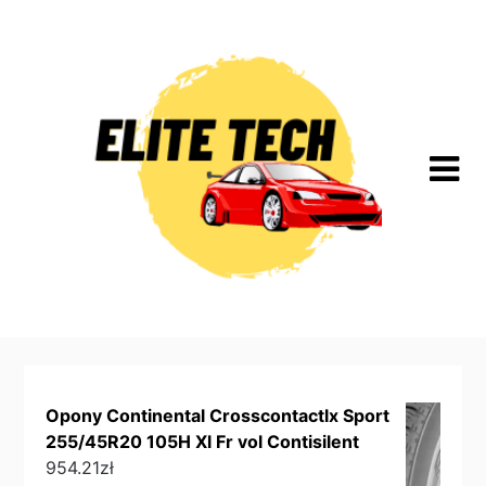
Skip
to
content
Opony Continental Crosscontactlx Sport
255/45R20 105H Xl Fr vol Contisilent
954.21
zł