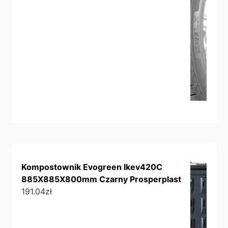
Kompostownik Evogreen Ikev420C
885X885X800mm Czarny Prosperplast
191.04
zł