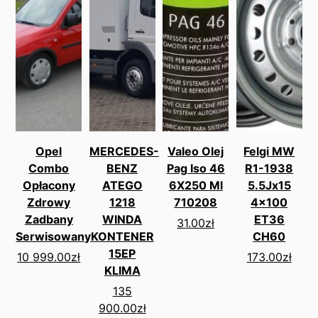
Opel
MERCEDES-
Valeo Olej
Felgi MW
Combo
BENZ
Pag Iso 46
R1-1938
Opłacony
ATEGO
6X250 Ml
5.5Jx15
Zdrowy
1218
710208
4x100
Zadbany
WINDA
ET36
31.00
zł
Serwisowany
KONTENER
CH60
15EP
10 999.00
zł
173.00
zł
KLIMA
135
900.00
zł