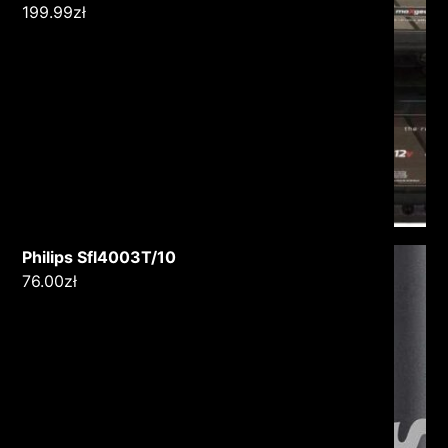
199.99
zł
Philips Sfl4003T/10
76.00
zł