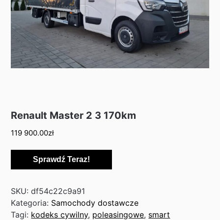
Renault Master 2 3 170km
119 900.00
zł
Sprawdź Teraz!
SKU:
df54c22c9a91
Kategoria:
Samochody dostawcze
Tagi:
kodeks cywilny
,
poleasingowe
,
smart