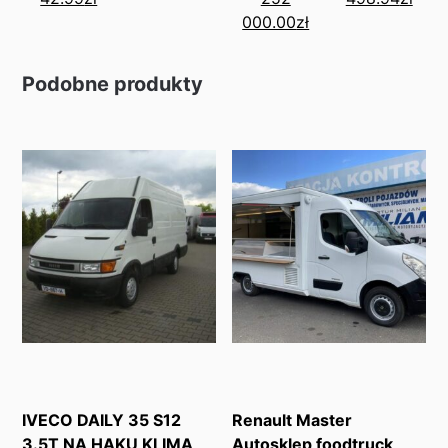
000.00
zł
Podobne produkty
IVECO DAILY 35 S12
Renault Master
3.5T NA HAKU KLIMA
Autosklep foodtruck