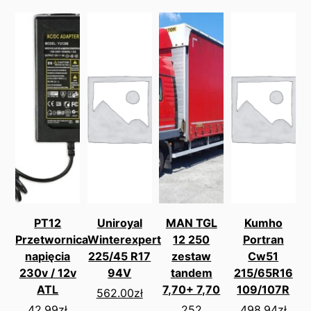
PT12
Uniroyal
MAN TGL
Kumho
Przetwornica
Winterexpert
12 250
Portran
napięcia
225/45 R17
zestaw
Cw51
230v / 12v
94V
tandem
215/65R16
ATL
7,70+ 7,70
109/107R
562.00
zł
42.99
zł
252
498.94
zł