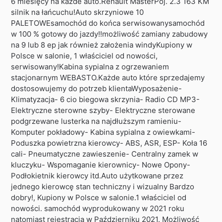
6 miesięcy na każde auto.Renault MasterPoj. 2.3 163 KM
silnik na łańcuchu!Auto skrzyniowe 10
PALETOWEsamochód do końca serwisowanysamochód
w 100 % gotowy do jazdy!!możliwość zamiany zabudowy
na 9 lub 8 ep jak również założenia windyKupiony w
Polsce w salonie, 1 właściciel od nowości,
serwisowany!Kabina sypialna z ogrzewaniem
stacjonarnym WEBASTO.Każde auto które sprzedajemy
dostosowujemy do potrzeb klientaWyposażenie-
Klimatyzacja- 6 cio biegowa skrzynia- Radio CD MP3-
Elektryczne sterowne szyby- Elektryczne sterowane
podgrzewane lusterka na najdłuższym ramieniu-
Komputer pokładowy- Kabina sypialna z owiewkami-
Poduszka powietrzna kierowcy- ABS, ASR, ESP- Koła 16
cali- Pneumatyczne zawieszenie- Centralny zamek w
kluczyku- Wspomaganie kierownicy- Nowe Opony-
Podłokietnik kierowcy itd.Auto użytkowane przez
jednego kierowcę stan techniczny i wizualny Bardzo
dobry!, Kupiony w Polsce w salonie.1 właściciel od
nowości. samochód wyprodukowany w 2021 roku
natomiast rejestracja w Październiku 2021. Możliwość