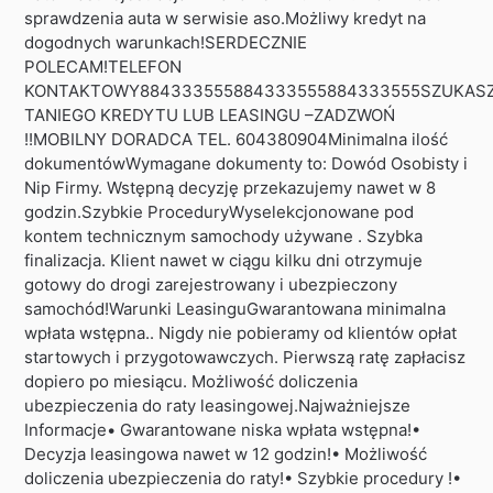
sprawdzenia auta w serwisie aso.Możliwy kredyt na
dogodnych warunkach!SERDECZNIE
POLECAM!TELEFON
KONTAKTOWY884333555884333555884333555SZUKAS
TANIEGO KREDYTU LUB LEASINGU –ZADZWOŃ
!!MOBILNY DORADCA TEL. 604380904Minimalna ilość
dokumentówWymagane dokumenty to: Dowód Osobisty i
Nip Firmy. Wstępną decyzję przekazujemy nawet w 8
godzin.Szybkie ProceduryWyselekcjonowane pod
kontem technicznym samochody używane . Szybka
finalizacja. Klient nawet w ciągu kilku dni otrzymuje
gotowy do drogi zarejestrowany i ubezpieczony
samochód!Warunki LeasinguGwarantowana minimalna
wpłata wstępna.. Nigdy nie pobieramy od klientów opłat
startowych i przygotowawczych. Pierwszą ratę zapłacisz
dopiero po miesiącu. Możliwość doliczenia
ubezpieczenia do raty leasingowej.Najważniejsze
Informacje• Gwarantowane niska wpłata wstępna!•
Decyzja leasingowa nawet w 12 godzin!• Możliwość
doliczenia ubezpieczenia do raty!• Szybkie procedury !•