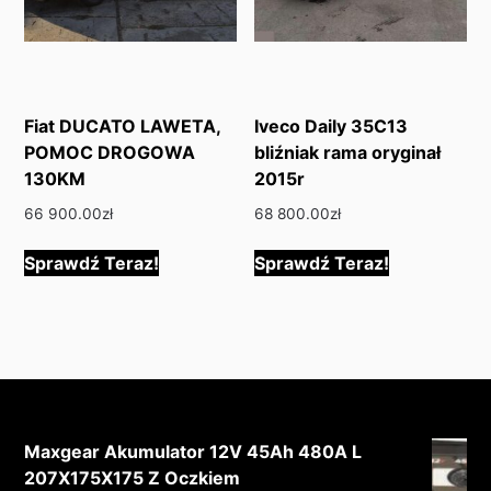
Fiat DUCATO LAWETA,
Iveco Daily 35C13
POMOC DROGOWA
bliźniak rama oryginał
130KM
2015r
66 900.00
zł
68 800.00
zł
Sprawdź Teraz!
Sprawdź Teraz!
Maxgear Akumulator 12V 45Ah 480A L
207X175X175 Z Oczkiem