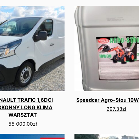
NAULT TRAFIC 1,6DCI
Speedcar Agro-Stou 10
0KONNY LONG KLIMA
297.33
zł
WARSZTAT
55 000.00
zł