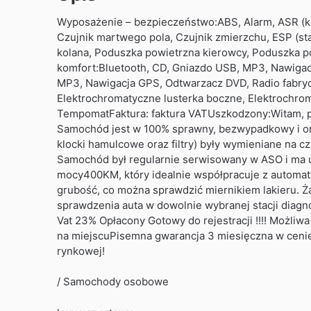
Wyposażenie – bezpieczeństwo:ABS, Alarm, ASR (kont
Czujnik martwego pola, Czujnik zmierzchu, ESP (stab
kolana, Poduszka powietrzna kierowcy, Poduszka p
komfort:Bluetooth, CD, Gniazdo USB, MP3, Nawigac
MP3, Nawigacja GPS, Odtwarzacz DVD, Radio fabryc
Elektrochromatyczne lusterka boczne, Elektrochro
TempomatFaktura: faktura VATUszkodzony:Witam, pr
Samochód jest w 100% sprawny, bezwypadkowy i oryg
klocki hamulcowe oraz filtry) były wymieniane na 
Samochód był regularnie serwisowany w ASO i ma u
mocy400KM, który idealnie współpracuje z automaty
grubość, co można sprawdzić miernikiem lakieru. Ż
sprawdzenia auta w dowolnie wybranej stacji diagn
Vat 23% Opłacony Gotowy do rejestracji !!!! Możliwa
na miejscuPisemna gwarancja 3 miesięczna w cenie 
rynkowej!
/ Samochody osobowe