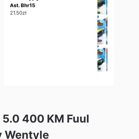
Ast. Bhr15
21.50
zł
5.0 400 KM Fuul
y Wentyle