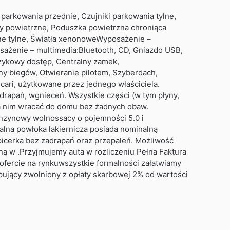
 parkowania przednie, Czujniki parkowania tylne,
tyny powietrzne, Poduszka powietrzna chroniąca
ne tylne, Światła xenonoweWyposażenie –
ażenie – multimedia:Bluetooth, CD, Gniazdo USB,
zykowy dostęp, Centralny zamek,
ny biegów, Otwieranie pilotem, Szyberdach,
ari, użytkowane przez jednego właściciela.
drapań, wgnieceń. Wszystkie części (w tym płyny,
na nim wracać do domu bez żadnych obaw.
nzynowy wolnossacy o pojemności 5.0 i
alna powłoka lakiernicza posiada nominalną
picerka bez zadrapań oraz przepaleń. Możliwość
ną w .Przyjmujemy auta w rozliczeniu Pełna Faktura
j ofercie na rynkuwszystkie formalności załatwiamy
pujący zwolniony z opłaty skarbowej 2% od wartości