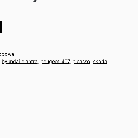
obowe
,
hyundai elantra
,
peugeot 407
,
picasso
,
skoda