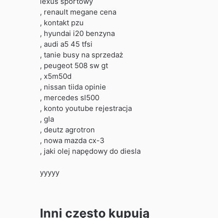
lexus sportowy
, renault megane cena
, kontakt pzu
, hyundai i20 benzyna
, audi a5 45 tfsi
, tanie busy na sprzedaż
, peugeot 508 sw gt
, x5m50d
, nissan tiida opinie
, mercedes sl500
, konto youtube rejestracja
, gla
, deutz agrotron
, nowa mazda cx-3
, jaki olej napędowy do diesla
yyyyy
Inni często kupują