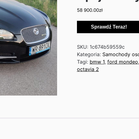
58 900.00
zł
Sprawdź Teraz!
SKU:
1c674b59559c
Kategoria:
Samochody os
Tagi:
bmw 1
,
ford mondeo
octavia 2