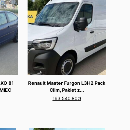
LKO 81
Renault Master Furgon L3H2 Pack
EMIEC
Clim, Pakiet z...
163 540.80
zł