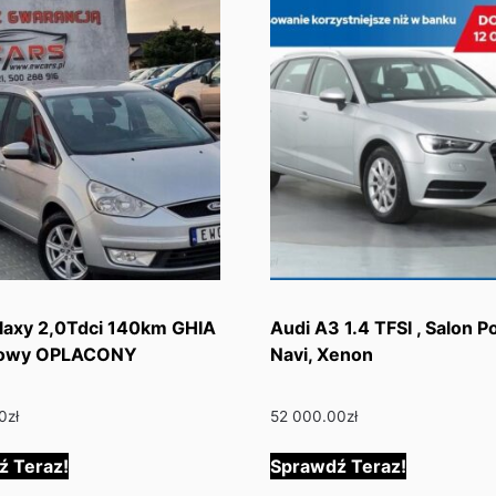
laxy 2,0Tdci 140km GHIA
Audi A3 1.4 TFSI , Salon P
bowy OPLACONY
Navi, Xenon
0
zł
52 000.00
zł
ź Teraz!
Sprawdź Teraz!