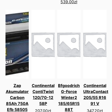
539.00
zł
Zap
Continental
Bfgoodrich
Continental
Akumulator
ContiTwist
G-Force
UltraContact
Carbon
120/70-12
Winter2
205/55 R16
85Ah 750A
58P
185/65R15
91 V
Efb 58505
88T
207.00
zł
347.20
zł