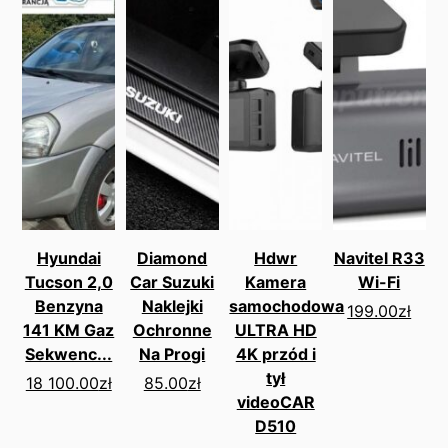
Hyundai
Diamond
Hdwr
Navitel R33
Tucson 2,0
Car Suzuki
Kamera
Wi-Fi
Benzyna
Naklejki
samochodowa
199.00
zł
141 KM Gaz
Ochronne
ULTRA HD
Sekwenc...
Na Progi
4K przód i
tył
18 100.00
zł
85.00
zł
videoCAR
D510