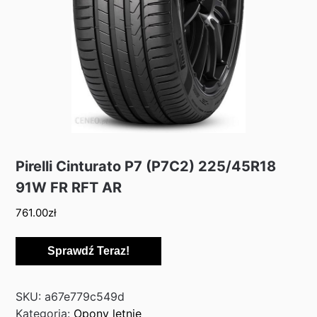
Pirelli Cinturato P7 (P7C2) 225/45R18
91W FR RFT AR
761.00
zł
Sprawdź Teraz!
SKU:
a67e779c549d
Kategoria:
Opony letnie