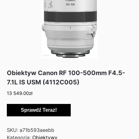
Obiektyw Canon RF 100-500mm F4.5-
7.1L IS USM (4112C005)
13 549.00
zł
Sprawdź Teraz!
SKU:
a71b593aeebb
Kategoria:
Obiektywy