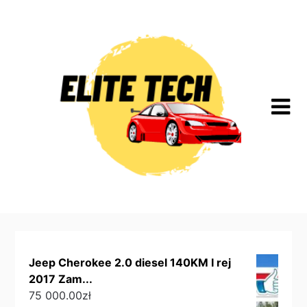
Skip
to
content
Jeep Cherokee 2.0 diesel 140KM I rej
2017 Zam...
75 000.00
zł