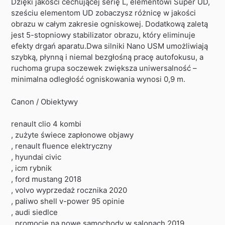
Dzięki jakości cechującej serię L, elementowi Super UD,
sześciu elementom UD zobaczysz różnicę w jakości
obrazu w całym zakresie ogniskowej. Dodatkową zaletą
jest 5-stopniowy stabilizator obrazu, który eliminuje
efekty drgań aparatu.Dwa silniki Nano USM umożliwiają
szybką, płynną i niemal bezgłośną pracę autofokusu, a
ruchoma grupa soczewek zwiększa uniwersalność –
minimalna odległość ogniskowania wynosi 0,9 m.
Canon / Obiektywy
renault clio 4 kombi
, zużyte świece zapłonowe objawy
, renault fluence elektryczny
, hyundai civic
, icm rybnik
, ford mustang 2018
, volvo wyprzedaż rocznika 2020
, paliwo shell v-power 95 opinie
, audi siedlce
, promocje na nowe samochody w salonach 2019