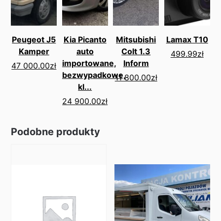
Peugeot J5
Kia Picanto
Mitsubishi
Lamax T10
Kamper
auto
Colt 1.3
499.99
zł
importowane,
Inform
47 000.00
zł
bezwypadkowe,
11 800.00
zł
kl...
24 900.00
zł
Podobne produkty