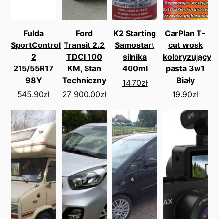
Fulda
Ford
K2 Starting
CarPlan T-
SportControl
Transit 2.2
Samostart
cut wosk
2
TDCI 100
silnika
koloryzujący
215/55R17
KM, Stan
400ml
pasta 3w1
98Y
Techniczny
Biały
14.70
zł
545.90
zł
27 900.00
zł
19.90
zł