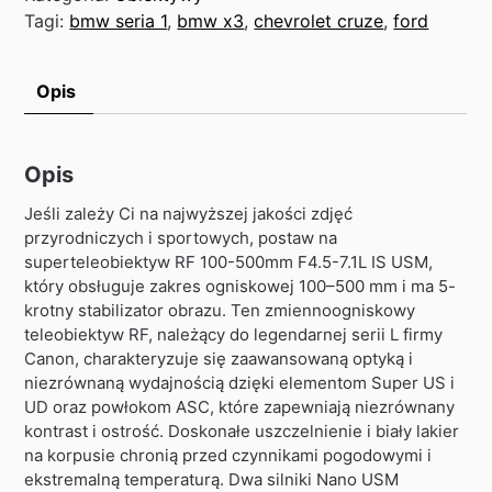
Tagi:
bmw seria 1
,
bmw x3
,
chevrolet cruze
,
ford
Opis
Opis
Jeśli zależy Ci na najwyższej jakości zdjęć
przyrodniczych i sportowych, postaw na
superteleobiektyw RF 100-500mm F4.5-7.1L IS USM,
który obsługuje zakres ogniskowej 100–500 mm i ma 5-
krotny stabilizator obrazu. Ten zmiennoogniskowy
teleobiektyw RF, należący do legendarnej serii L firmy
Canon, charakteryzuje się zaawansowaną optyką i
niezrównaną wydajnością dzięki elementom Super US i
UD oraz powłokom ASC, które zapewniają niezrównany
kontrast i ostrość. Doskonałe uszczelnienie i biały lakier
na korpusie chronią przed czynnikami pogodowymi i
ekstremalną temperaturą. Dwa silniki Nano USM