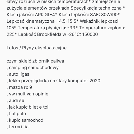
łatwy rozruch w niskich temperaturach* zmniejszenie
zużycia elementów przekładniSpecyfikacja techniczna:*
Klasa jakości API: GL-4* Klasa lepkości SAE: 80W/90*
Lepkość kinematyczna: 14,5-15,5* Wskaźnik lepkości:
105* Temperatura płynięcia: -33* Temperatura zapłonu:
225* Lepkość Brookfielda w -26°C: 150000
Lotos / Płyny eksploatacyjne
czym skleić zbiornik paliwa
, camping samochodowy
, auto ligas
, lekka przeglądarka na stary komputer 2020
, mazda rx 9
, vw multivan opinie
, audi s6
, jak kupic bilet e toll
, fiat polo
, kupic samochod
, ferrari fiat