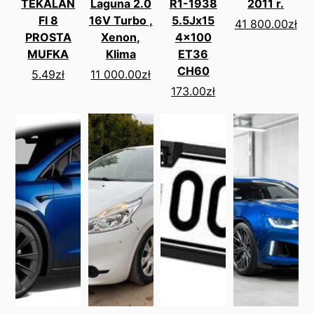
TEKALAN
Laguna 2.0
R1-1938
2011 r.
FI 8
16V Turbo ,
5.5Jx15
41 800.00
zł
PROSTA
Xenon,
4x100
MUFKA
Klima
ET36
CH60
5.49
zł
11 000.00
zł
173.00
zł