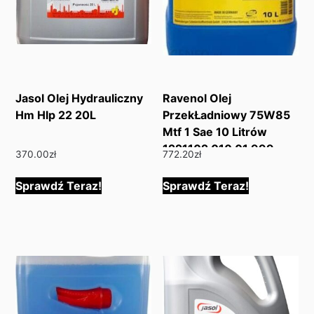
Jasol Olej Hydrauliczny
Ravenol Olej
Hm Hlp 22 20L
PrzekŁadniowy 75W85
Mtf 1 Sae 10 Litrów
1221102 010 01 999
370.00
zł
772.20
zł
Sprawdź Teraz!
Sprawdź Teraz!