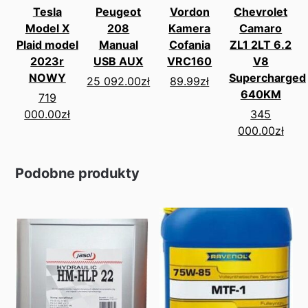
Tesla
Peugeot
Vordon
Chevrolet
Model X
208
Kamera
Camaro
Plaid model
Manual
Cofania
ZL1 2LT 6.2
2023r
USB AUX
VRC160
V8
NOWY
Supercharged
25 092.00
zł
89.99
zł
640KM
719
000.00
zł
345
000.00
zł
Podobne produkty