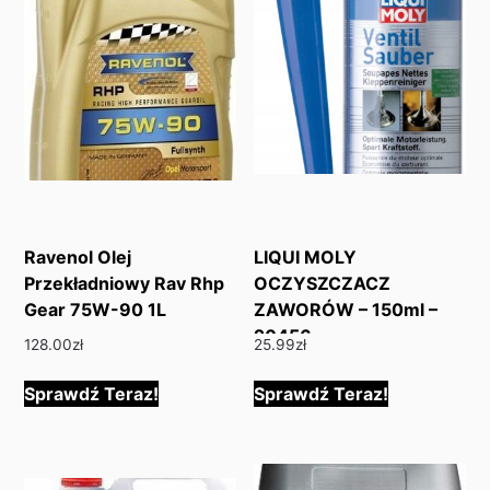
Ravenol Olej
LIQUI MOLY
Przekładniowy Rav Rhp
OCZYSZCZACZ
Gear 75W-90 1L
ZAWORÓW – 150ml –
20456
128.00
zł
25.99
zł
Sprawdź Teraz!
Sprawdź Teraz!