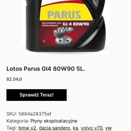
Lotos Parus Gl4 80W90 5L.
82.04
zł
Sprawdź Teraz!
SKU:
5664a28375ef
Kategoria:
Płyny eksploatacyjne
Tagi:
bmw x2
,
dacia sandero
,
ka
,
volvo v70
,
vw