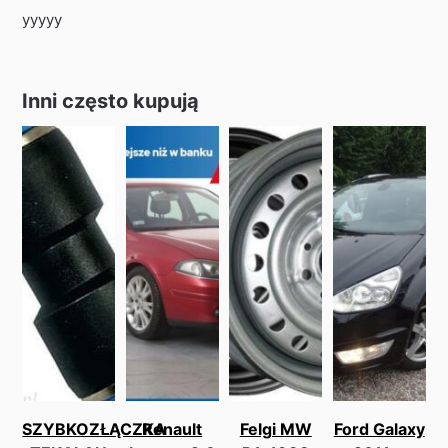
yyyyy
Inni często kupują
SZYBKOZŁĄCZKA
Renault
Felgi MW
Ford Galaxy