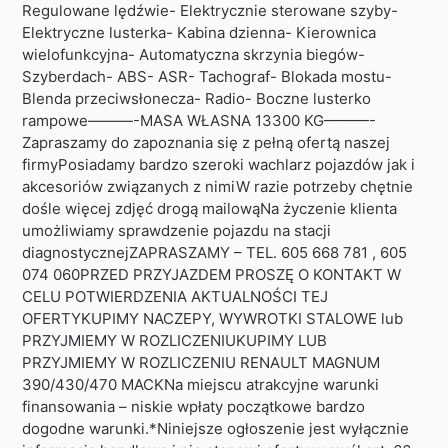
Regulowane lędźwie- Elektrycznie sterowane szyby-
Elektryczne lusterka- Kabina dzienna- Kierownica
wielofunkcyjna- Automatyczna skrzynia biegów-
Szyberdach- ABS- ASR- Tachograf- Blokada mostu-
Blenda przeciwsłonecza- Radio- Boczne lusterko
rampowe———-MASA WŁASNA 13300 KG———-
Zapraszamy do zapoznania się z pełną ofertą naszej
firmyPosiadamy bardzo szeroki wachlarz pojazdów jak i
akcesoriów związanych z nimiW razie potrzeby chętnie
dośle więcej zdjęć drogą mailowąNa życzenie klienta
umożliwiamy sprawdzenie pojazdu na stacji
diagnostycznejZAPRASZAMY – TEL. 605 668 781 , 605
074 060PRZED PRZYJAZDEM PROSZĘ O KONTAKT W
CELU POTWIERDZENIA AKTUALNOŚCI TEJ
OFERTYKUPIMY NACZEPY, WYWROTKI STALOWE lub
PRZYJMIEMY W ROZLICZENIUKUPIMY LUB
PRZYJMIEMY W ROZLICZENIU RENAULT MAGNUM
390/430/470 MACKNa miejscu atrakcyjne warunki
finansowania – niskie wpłaty początkowe bardzo
dogodne warunki.*Niniejsze ogłoszenie jest wyłącznie