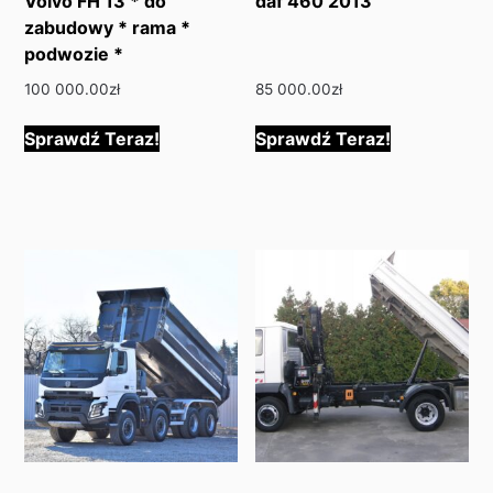
Volvo FH 13 * do
daf 460 2013
zabudowy * rama *
podwozie *
100 000.00
zł
85 000.00
zł
Sprawdź Teraz!
Sprawdź Teraz!