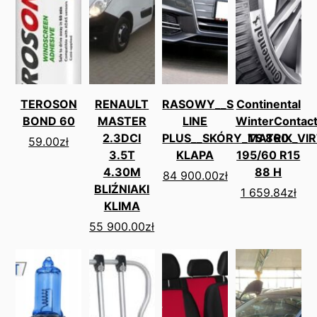
TEROSON
RENAULT
RASOWY__S
Continental
BOND 60
MASTER
LINE
WinterContac
2.3DCI
PLUS__SKÓRY_MATRIX_VI
TS 860
59.00
zł
3.5T
KLAPA
195/60 R15
4.30M
88 H
84 900.00
zł
BLIŹNIAKI
1 659.84
zł
KLIMA
55 900.00
zł