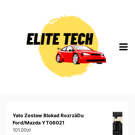
Skip
to
content
Yato Zestaw Blokad RozrzäDu
Ford/Mazda YT06021
101.00
zł