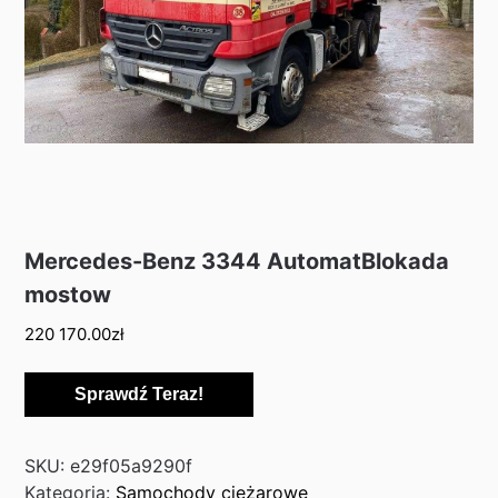
Mercedes-Benz 3344 AutomatBlokada
mostow
220 170.00
zł
Sprawdź Teraz!
SKU:
e29f05a9290f
Kategoria:
Samochody ciężarowe