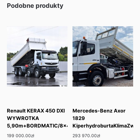
Podobne produkty
Renault KERAX 450 DXI
Mercedes-Benz Axor
WYWROTKA
1829
5,90m+BORDMATIC/8×4
KiperhydroburtaKlimaZw…
199 000.00
zł
293 970.00
zł