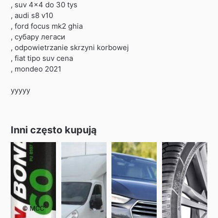
, suv 4×4 do 30 tys
, audi s8 v10
, ford focus mk2 ghia
, субару легаси
, odpowietrzanie skrzyni korbowej
, fiat tipo suv cena
, mondeo 2021
yyyyy
Inni często kupują