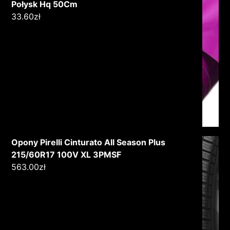
Połysk Hq 50Cm
33.60
zł
Opony Pirelli Cinturato All Season Plus
215/60R17 100V XL 3PMSF
563.00
zł