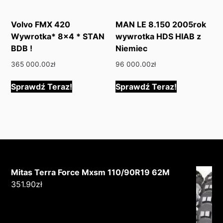
Volvo FMX 420
MAN LE 8.150 2005rok
Wywrotka* 8×4 * STAN
wywrotka HDS HIAB z
BDB !
Niemiec
365 000.00
zł
96 000.00
zł
Sprawdź Teraz!
Sprawdź Teraz!
Mitas Terra Force Mxsm 110/90R19 62M
351.90
zł