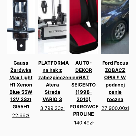
Gauss
PLATFORMA
AUTO-
Ford Focus
Żarówka
na hak z
DEKOR
ZOBACZ
Max Light
zabezpieczeniem
FIAT
OPIS !! W
H1 Xenon
Atera
SEICENTO
podanej
Blue 55W
Strada
(1998-
cenie
12V 2Szt
VARIO 3
2010)
roczna
Gl55H1
POKROWCE
3 799.23
zł
27 900.00
zł
PROLINE
22.66
zł
140.49
zł