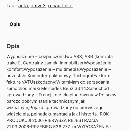
Tagi:
auta
,
bmw 3
,
renault clio
Opis
Opis
Wyposażenie – bezpieczeństwo:ABS, ASR (kontrola
trakcji), Centralny zamek, ImmobilizerWyposażenie –
komfort:Wyposażenie – multimedia:Wyposażenie –
pozostałe:Komputer pokładowy, TachografFaktura:
faktura VATUszkodzony:WitamMam do sprzedania
samochód marki Mercedes Benz 3344.Samochód
sprowadzony z Francji, nie eksploatowany w Polscew
bardzo dobrym stanie technicznym jak i
wizualnym,Pojazd sprowadzony od pierwszego
właściciela, pełnadokumantacja jak i historia.-ROK
PRODUKCJI 2006-PIERWSZA REJESTRACJA
21.03.2006-PRZEBIEG 536 277 kmWYPOSAŻENIE:-