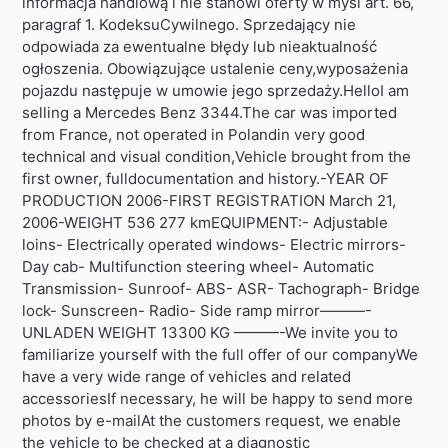
informacja handlową i nie stanowi oferty w myśl art. 66,
paragraf 1. KodeksuCywilnego. Sprzedający nie
odpowiada za ewentualne błędy lub nieaktualność
ogłoszenia. Obowiązujące ustalenie ceny,wyposażenia
pojazdu następuje w umowie jego sprzedaży.HelloI am
selling a Mercedes Benz 3344.The car was imported
from France, not operated in Polandin very good
technical and visual condition,Vehicle brought from the
first owner, fulldocumentation and history.-YEAR OF
PRODUCTION 2006-FIRST REGISTRATION March 21,
2006-WEIGHT 536 277 kmEQUIPMENT:- Adjustable
loins- Electrically operated windows- Electric mirrors-
Day cab- Multifunction steering wheel- Automatic
Transmission- Sunroof- ABS- ASR- Tachograph- Bridge
lock- Sunscreen- Radio- Side ramp mirror———-
UNLADEN WEIGHT 13300 KG ———-We invite you to
familiarize yourself with the full offer of our companyWe
have a very wide range of vehicles and related
accessoriesIf necessary, he will be happy to send more
photos by e-mailAt the customers request, we enable
the vehicle to be checked at a diagnostic