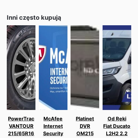
Inni często kupują
PowerTrac
McAfee
Platinet
Od Ręki
VANTOUR
Internet
DVR
Fiat Ducato
215/65R16
Security
OM215
L2H2 2.2