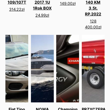
109/107T
2017 1U
140 KM
149.00
zł
1Rok BOX
3,5t.
314.22
zł
RP.2022
24.99
zł
128
400.00
zł
Fiat Tipo
NOWA
Champion
PRZYCZEPA