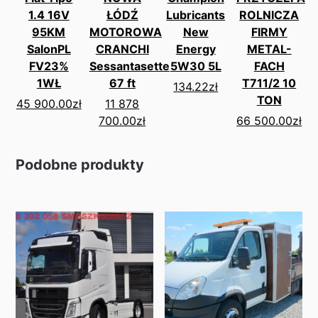
1.4 16V
ŁÓDŹ
Lubricants
ROLNICZA
95KM
MOTOROWA
New
FIRMY
SalonPL
CRANCHI
Energy
METAL-
FV23%
Sessantasette
5W30 5L
FACH
1WŁ
67 ft
T711/2 10
134.22
zł
TON
45 900.00
zł
11 878
700.00
zł
66 500.00
zł
Podobne produkty