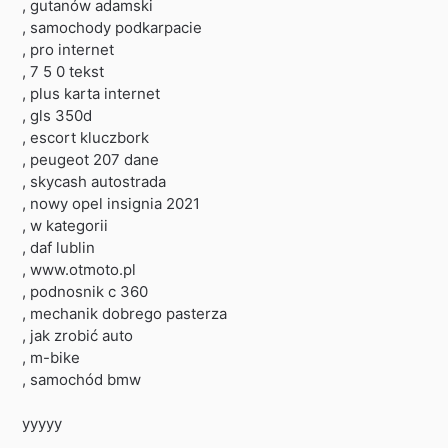
, gutanów adamski
, samochody podkarpacie
, pro internet
, 7 5 0 tekst
, plus karta internet
, gls 350d
, escort kluczbork
, peugeot 207 dane
, skycash autostrada
, nowy opel insignia 2021
, w kategorii
, daf lublin
, www.otmoto.pl
, podnosnik c 360
, mechanik dobrego pasterza
, jak zrobić auto
, m-bike
, samochód bmw
yyyyy