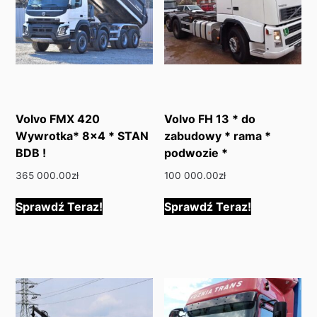
Volvo FMX 420
Volvo FH 13 * do
Wywrotka* 8×4 * STAN
zabudowy * rama *
BDB !
podwozie *
365 000.00
zł
100 000.00
zł
Sprawdź Teraz!
Sprawdź Teraz!