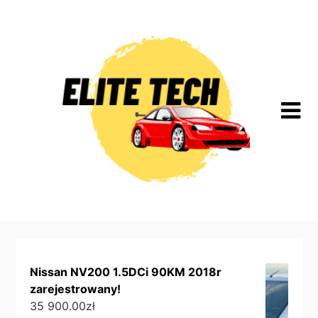
Skip
to
content
Nissan NV200 1.5DCi 90KM 2018r
zarejestrowany!
35 900.00
zł