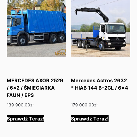
MERCEDES AXOR 2529
Mercedes Actros 2632
/ 6×2 / ŚMIECIARKA
* HIAB 144 B-2CL / 6×4
FAUN / EPS
139 900.00
zł
179 000.00
zł
Sprawdź Teraz!
Sprawdź Teraz!