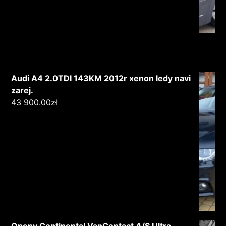
Audi A4 2.0TDI 143KM 2012r xenon ledy navi
zarej.
43 900.00
zł
Opony Continental VanContact A/S Ultra