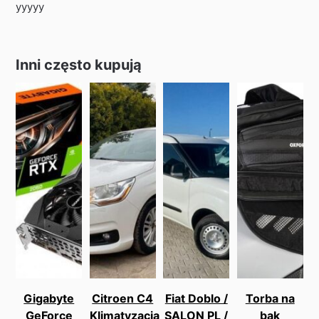
yyyyy
Inni często kupują
Gigabyte
Citroen C4
Fiat Doblo /
Torba na
GeForce
Klimatyzacja
SALON PL /
bak