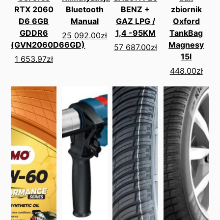
RTX 2060
Bluetooth
BENZ +
zbiornik
D6 6GB
Manual
GAZ LPG /
Oxford
GDDR6
1,4 -95KM
TankBag
25 092.00
zł
(GVN2060D66GD)
Magnesy
57 687.00
zł
15l
1 653.97
zł
448.00
zł