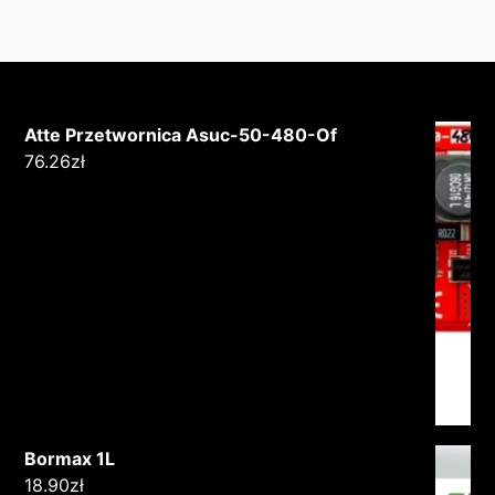
Atte Przetwornica Asuc-50-480-Of
76.26
zł
Bormax 1L
18.90
zł