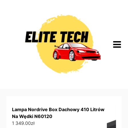
Skip
to
content
Lampa Nordrive Box Dachowy 410 Litrów
Na Wędki N60120
1 349.00
zł