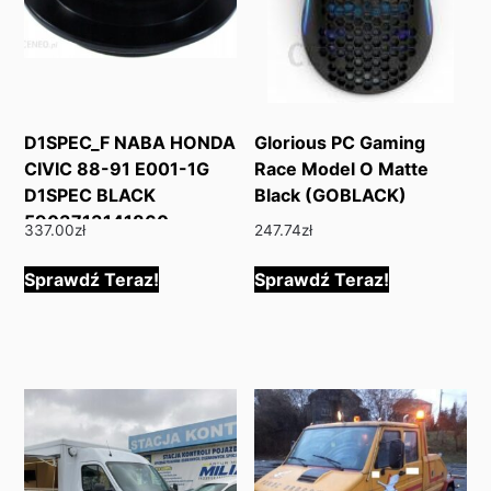
D1SPEC_F NABA HONDA
Glorious PC Gaming
CIVIC 88-91 E001-1G
Race Model O Matte
D1SPEC BLACK
Black (GOBLACK)
5903713141860
337.00
zł
247.74
zł
Sprawdź Teraz!
Sprawdź Teraz!