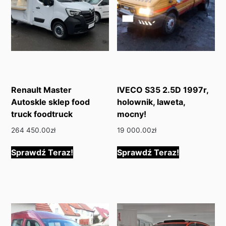
Renault Master
IVECO S35 2.5D 1997r,
Autoskle sklep food
holownik, laweta,
truck foodtruck
mocny!
264 450.00
zł
19 000.00
zł
Sprawdź Teraz!
Sprawdź Teraz!