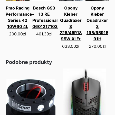
Pmo Racing
Bosch GSB
Opony
Opony
Performance-
13 RE
Kleber
Kleber
Series 42
Professional
Quadraxer
Quadraxer
10W60 4L
0601217103
3
3
225/45R18
195/65R15
200.00
zł
401.39
zł
95W Xl Fr
91H
633.00
zł
270.00
zł
Podobne produkty