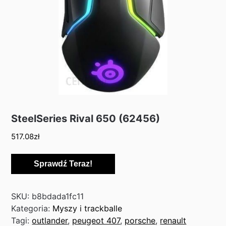
SteelSeries Rival 650 (62456)
517.08
zł
Sprawdź Teraz!
SKU:
b8bdada1fc11
Kategoria:
Myszy i trackballe
Tagi:
outlander
,
peugeot 407
,
porsche
,
renault