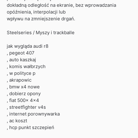
dokładną odległość na ekranie, bez wprowadzania
opóźnienia, interpolacji lub
wpływu na zmniejszenie drgań.
Steelseries / Myszy i trackballe
jak wygląda audi r8
, pegeot 407
, auto kaszkaj
, komis wałbrzych
, w polityce p
, akrapowic
, bmw x4 nowe
, dobierz opony
, fiat 500x 4×4
, streetfighter v4s
, internet porownywarka
, ac koszt
, hcp punkt szczepień