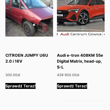
CITROEN JUMPY U6U
Audi e-tron 408KM 55e
2.0 i 16V
Digital Matrix, head-up,
S-L
300.00
zł
439 900.00
zł
Sprawdź Teraz!
Sprawdź Teraz!