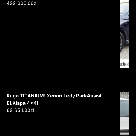
499 000.00
zł
Kuga TITANIUM! Xenon Ledy ParkAssist
El.Klapa 4x4!
89 654.00
zł