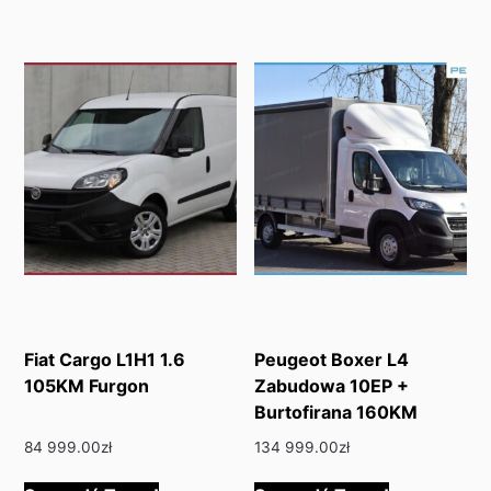
Fiat Cargo L1H1 1.6
Peugeot Boxer L4
105KM Furgon
Zabudowa 10EP +
Burtofirana 160KM
84 999.00
zł
134 999.00
zł