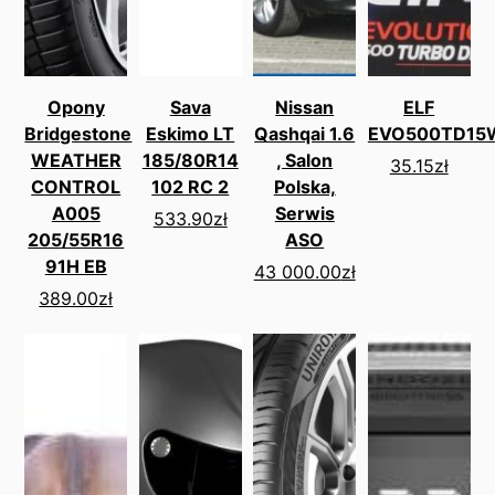
Opony
Sava
Nissan
ELF
Bridgestone
Eskimo LT
Qashqai 1.6
EVO500TD15
WEATHER
185/80R14
, Salon
35.15
zł
CONTROL
102 RC 2
Polska,
A005
Serwis
533.90
zł
205/55R16
ASO
91H EB
43 000.00
zł
389.00
zł