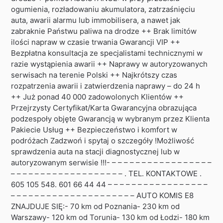
ogumienia, rozładowaniu akumulatora, zatrzaśnięciu
auta, awarii alarmu lub immobilisera, a nawet jak
zabraknie Państwu paliwa na drodze ++ Brak limitów
ilości napraw w czasie trwania Gwarancji VIP ++
Bezpłatna konsultacja ze specjalistami technicznymi w
razie wystąpienia awarii ++ Naprawy w autoryzowanych
serwisach na terenie Polski ++ Najkrótszy czas
rozpatrzenia awarii i zatwierdzenia naprawy – do 24 h
++ Już ponad 40 000 zadowolonych Klientów ++
Przejrzysty Certyfikat/Karta Gwarancyjna obrazująca
podzespoły objęte Gwarancją w wybranym przez Klienta
Pakiecie Usług ++ Bezpieczeństwo i komfort w
podróżach Zadzwoń i spytaj o szczegóły !Możliwość
sprawdzenia auta na stacji diagnostycznej lub w
autoryzowanym serwisie !!!- – – – – – – – – – – – – – – – – –
– – – – – – – – – – – – – – – – – – – . TEL. KONTAKTOWE .
605 105 548. 601 66 44 44 – – – – – – – – – – – – – – – – –
– – – – – – – – – – – – – – – – – – – – – AUTO KOMIS E8
ZNAJDUJE SIĘ:- 70 km od Poznania- 230 km od
Warszawy- 120 km od Torunia- 130 km od Łodzi- 180 km