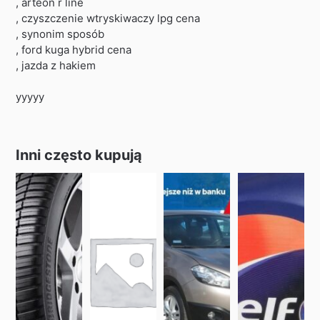
, arteon r line
, czyszczenie wtryskiwaczy lpg cena
, synonim sposób
, ford kuga hybrid cena
, jazda z hakiem
yyyyy
Inni często kupują