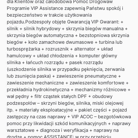
dla Klientów oraz całodobowa Pomoc Drogowaw
Programie VIP Assistance zapewnią Państwu spokój i
bezpieczeństwo w trakcie użytkowania
pojazdu.Podzespoły objęte Gwarancją VIP Gwarant: +
silnik + silnik hybrydowy + skrzynia biegów manualna +
skrzynia biegów automatyczna + bezstopniowa skrzynia
biegów + koło zamachowe dwumasowe + turbina lub
turbosprężarka + rozrusznik + alternator + układ
hamulcowy + układ chłodzenia + komputer główny
silnika + łańcuch rozrządu + pasek rozrządu
(uszkodzenie silnika w przypadku pęknięcia, zerwania
lub zsunięcia paska) + zawieszenie pneumatyczne +
zawieszenie mechaniczne + zawieszenie komfortowe +
przekładnia hydrokinetyczna + mechanizmy różnicowe +
wał pędny + filtr cząstek stałych DPF + obudowy
podzespołów – skrzyni biegów, silnika, miski olejowej
itp. + materiały eksploatacyjne + pakiet części + pojazd
zastępczy na czas naprawy + VIP ACOC – bezgotówkowa
pomoc przy likwidacji szkód komunikacyjnych + naprawy
warsztatowe + diagnoza i weryfikacja + naprawy na
drodze + pomoc ASSISTANCE: w przy przebiciu