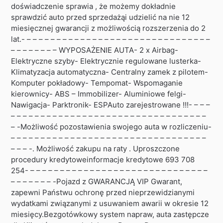
doświadczenie sprawia , że możemy dokładnie
sprawdzić auto przed sprzedażąi udzielić na nie 12
miesięcznej gwarancji z możliwością rozszerzenia do 2
lat.- – – – – – – – – – – – – – – – – – – – – – – – – – – – – – – –
– – – – – – – – WYPOSAŻENIE AUTA- 2 x Airbag-
Elektryczne szyby- Elektrycznie regulowane lusterka-
Klimatyzacja automatyczna- Centralny zamek z pilotem-
Komputer pokładowy- Tempomat- Wspomaganie
kierownicy- ABS – Immobilizer- Aluminiowe felgi-
Nawigacja- Parktronik- ESPAuto zarejestrowane !!!- – – –
– – – – – – – – – – – – – – – – – – – – – – – – – – – – – – – – –
– -Możliwość pozostawienia swojego auta w rozliczeniu-
– – – – – – – – – – – – – – – – – – – – – – – – – – – – – – – – –
– – – -. Możliwość zakupu na raty . Uproszczone
procedury kredytoweinformacje kredytowe 693 708
254- – – – – – – – – – – – – – – – – – – – – – – – – – – – – – –
– – – – – – – -Pojazd z GWARANCJĄ VIP Gwarant,
zapewni Państwu ochronę przed nieprzewidzianymi
wydatkami związanymi z usuwaniem awarii w okresie 12
miesięcy.Bezgotówkowy system napraw, auta zastępcze