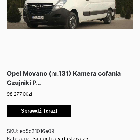
Opel Movano (nr.131) Kamera cofania
Czujniki P…
98 277.00
zł
Sprawdź Teraz!
SKU:
ed5c21016e09
Kategoria:
Samochody dostawcze