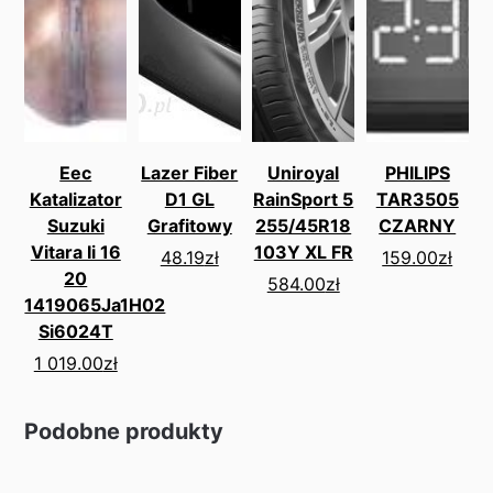
Eec
Lazer Fiber
Uniroyal
PHILIPS
Katalizator
D1 GL
RainSport 5
TAR3505
Suzuki
Grafitowy
255/45R18
CZARNY
Vitara Ii 16
103Y XL FR
48.19
zł
159.00
zł
20
584.00
zł
1419065Ja1H02
Si6024T
1 019.00
zł
Podobne produkty