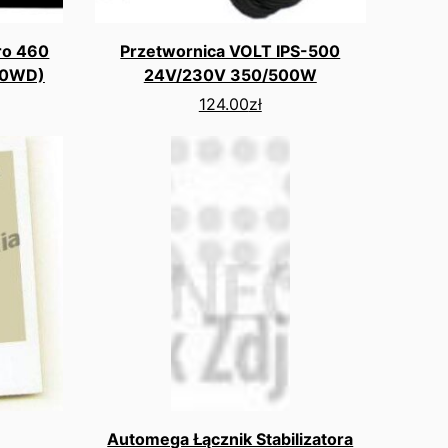
ro 460
Przetwornica VOLT IPS-500
60WD)
24V/230V 350/500W
124.00
zł
Automega Łącznik Stabilizatora