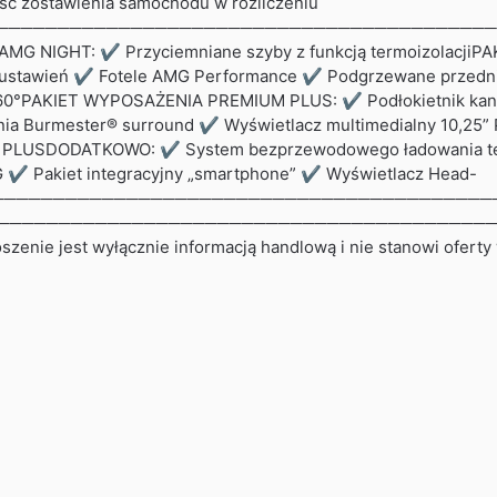
ć zostawienia samochodu w rozliczeniu
───────────────────────────────────────Dodat
T AMG NIGHT: ✔ Przyciemniane szyby z funkcją termoizolac
cią ustawień ✔ Fotele AMG Performance ✔ Podgrzewane prze
0°PAKIET WYPOSAŻENIA PREMIUM PLUS: ✔ Podłokietnik kana
nia Burmester® surround ✔ Wyświetlacz multimedialny 10
C PLUSDODATKOWO: ✔ System bezprzewodowego ładowania tel
G ✔ Pakiet integracyjny „smartphone” ✔ Wyświetlacz Head-
────────────────────────────────────────Odbie
─────────────────────────────────────────────
zenie jest wyłącznie informacją handlową i nie stanowi oferty 