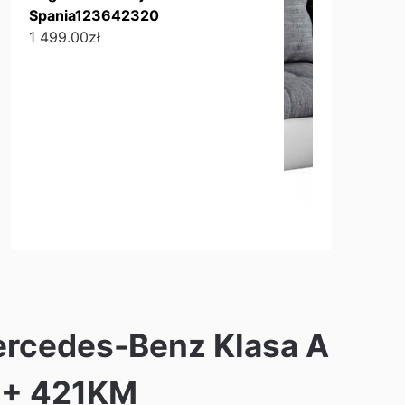
Spania123642320
1 499.00
zł
ercedes-Benz Klasa A
C+ 421KM