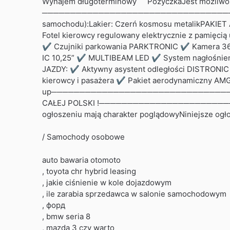
Wynajem długoterminowy
PożyczkaJest możliwoś
────────────────────────────────────
samochodu):Lakier: Czerń kosmosu metalikPAKIE
Fotel kierowcy regulowany elektrycznie z pamię
✔ Czujniki parkowania PARKTRONIC ✔ Kamera 36
IC 10,25” ✔ MULTIBEAM LED ✔ System nagłośnie
JAZDY: ✔ Aktywny asystent odległości DISTRONI
kierowcy i pasażera ✔ Pakiet aerodynamiczny AM
up───────────────────────────────────
CAŁEJ POLSKI !───────────────────────
ogłoszeniu mają charakter poglądowyNiniejsze ogłos
/ Samochody osobowe
auto bawaria otomoto
, toyota chr hybrid leasing
, jakie ciśnienie w kole dojazdowym
, ile zarabia sprzedawca w salonie samochodowym
, форд
, bmw seria 8
, mazda 3 czy warto