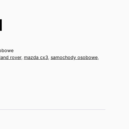
obowe
land rover
,
mazda cx3
,
samochody osobowe
,