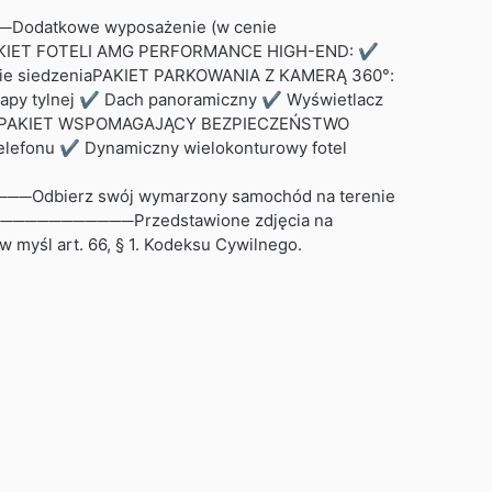
kowe wyposażenie (w cenie
jiPAKIET FOTELI AMG PERFORMANCE HIGH-END: ✔
dnie siedzeniaPAKIET PARKOWANIA Z KAMERĄ 360°:
py tylnej ✔ Dach panoramiczny ✔ Wyświetlacz
,25” PAKIET WSPOMAGAJĄCY BEZPIECZEŃSTWO
efonu ✔ Dynamiczny wielokonturowy fotel
rz swój wymarzony samochód na terenie
───────Przedstawione zdjęcia na
w myśl art. 66, § 1. Kodeksu Cywilnego.