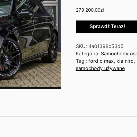
279 200.00
zł
Sprawdź Teraz!
SKU:
4a01398c53d5
Kategoria:
Samochody os
Tagi:
ford c max
,
kia niro
,
samochody używane