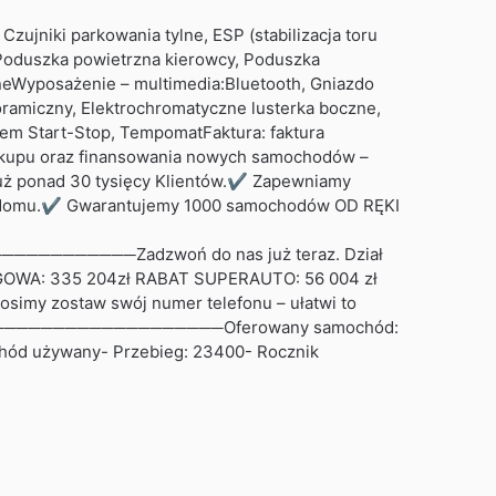
zujniki parkowania tylne, ESP (stabilizacja toru
, Poduszka powietrzna kierowcy, Poduszka
neWyposażenie – multimedia:Bluetooth, Gniazdo
ramiczny, Elektrochromatyczne lusterka boczne,
tem Start-Stop, TempomatFaktura: faktura
akupu oraz finansowania nowych samochodów –
już ponad 30 tysięcy Klientów.✔ Zapewniamy
a z domu.✔ Gwarantujemy 1000 samochodów OD RĘKI
─────Zadzwoń do nas już teraz. Dział
GOWA: 335 204zł RABAT SUPERAUTO: 56 004 zł
simy zostaw swój numer telefonu – ułatwi to
──────────────────Oferowany samochód:
chód używany- Przebieg: 23400- Rocznik