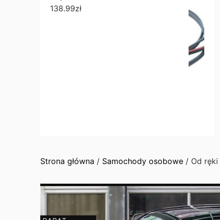
138.99
zł
Strona główna
/
Samochody osobowe
/ Od ręk