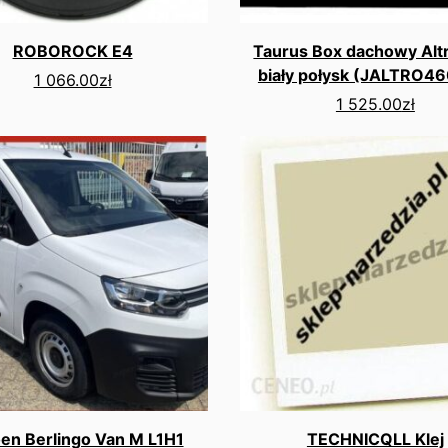
ROBOROCK E4
Taurus Box dachowy Alt
biały połysk (JALTRO4
1 066.00
zł
1 525.00
zł
oen Berlingo Van M L1H1
TECHNICQLL Klej