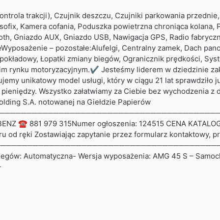
ola trakcji), Czujnik deszczu, Czujniki parkowania przednie, C
 Isofix, Kamera cofania, Poduszka powietrzna chroniąca kolana
oth, Gniazdo AUX, Gniazdo USB, Nawigacja GPS, Radio fabrycz
Wyposażenie – pozostałe:Alufelgi, Centralny zamek, Dach pano
pokładowy, Łopatki zmiany biegów, Ogranicznik prędkości, Sys
kim rynku motoryzacyjnym.✔ Jesteśmy liderem w dziedzinie z
my unikatowy model usługi, który w ciągu 21 lat sprawdziło 
i pieniędzy. Wszystko załatwiamy za Ciebie bez wychodzeni
olding S.A. notowanej na Giełdzie Papierów
───────────────────────────────────────────────
BENZ ☎ 881 979 315Numer ogłoszenia: 124515 CENA KATALO
d ręki Zostawiając zapytanie przez formularz kontaktowy, pro
──────────────────────────────────────────────
a biegów: Automatyczna- Wersja wyposażenia: AMG 45 S – Samo
-