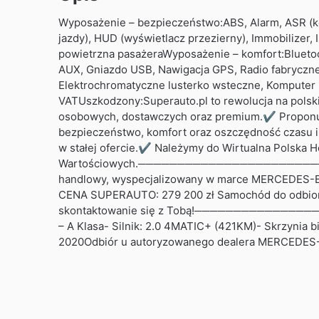
Wyposażenie – bezpieczeństwo:ABS, Alarm, ASR (kontr
jazdy), HUD (wyświetlacz przezierny), Immobilizer,
powietrzna pasażeraWyposażenie – komfort:Blueto
AUX, Gniazdo USB, Nawigacja GPS, Radio fabryczne
Elektrochromatyczne lusterko wsteczne, Komputer 
VATUszkodzony:Superauto.pl to rewolucja na pols
osobowych, dostawczych oraz premium.✔ Proponuje
bezpieczeństwo, komfort oraz oszczędność czasu 
w stałej ofercie.✔ Należymy do Wirtualna Polska H
Wartościowych.───────────────────────
handlowy, wyspecjalizowany w marce MERCEDES-
CENA SUPERAUTO: 279 200 zł Samochód do odbioru o
skontaktowanie się z Tobą!───────────
– A Klasa- Silnik: 2.0 4MATIC+ (421KM)- Skrzyni
2020Odbiór u autoryzowanego dealera MERCEDES