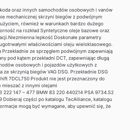
Skoda oraz innych samochodów osobowych i vanów
nie mechanicznej skrzyni biegów z podwójnym
 zużyciem, również w warunkach bardzo dużego
orność na rozkład Syntetyczne oleje bazowe oraz
tacji.Niezmienna lepkość Doskonałe parametry
długotrwałymi właściwościami oleju wieloklasowego.
wa Przekładnie ze sprzęgłem podwójnym zapewniają
wany pod kątem przekładni DCT, zapewniając długą
chodów osobowych i pojazdów użytkowych z
na ze skrzynią biegów VAG DSG. Przekładnie DSG
hift 7DCL750 Produkt nie jest przeznaczony do
 mieszać z innymi olejami
83 222 147 – 477 BMW 83 220 440214 PSA 9734.S2
Dobieraj części po katalogu TecAlliance, katalogu
formacje mogą być wymagane, aby upewnić się, że