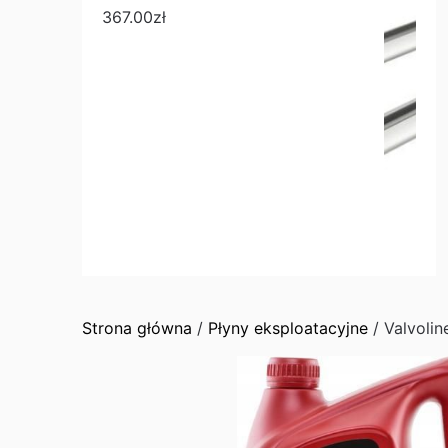
367.00
zł
Strona główna
/
Płyny eksploatacyjne
/ Valvolin