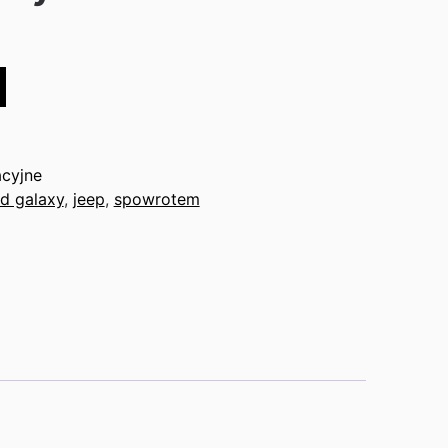
acyjne
rd galaxy
,
jeep
,
spowrotem