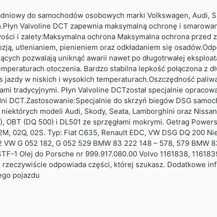
ładniowy do samochodów osobowych marki Volkswagen, Audi, 
.Płyn Valvoline DCT zapewnia maksymalną ochronę i smarowa
wości i zalety:Maksymalna ochrona Maksymalna ochrona przed
zją, utlenianiem, pienieniem oraz odkładaniem się osadów.Odp
ących pozwalają uniknąć awarii nawet po długotrwałej eksploa
temperaturach otoczenia. Bardzo stabilna lepkość połączona z 
s jazdy w niskich i wysokich temperaturach.Oszczędność pali
ami tradycyjnymi. Płyn Valvoline DCTzostał specjalnie opraco
adni DCT.Zastosowanie:Specjalnie do skrzyń biegów DSG samo
niektórych modeli Audi, Skody, Seata, Lamborghini oraz Nissa
), OBT (DQ 500) i DL501 ze sprzęgłami mokrymi. Getrag Powers
M, 02Q, 02S. Typ: Fiat C635, Renault EDC, VW DSG DQ 200 Nie
82 VW G 052 182, G 052 529 BMW 83 222 148 – 578, 579 BMW 
-1 Olej do Porsche nr 999.917.080.00 Volvo 1161838, 1161839 
rzeczywiście odpowiada części, której szukasz. Dodatkowe in
ego pojazdu