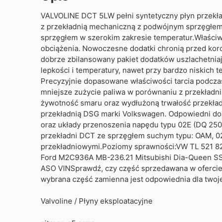
VALVOLINE DCT 5LW pełni syntetyczny płyn przek
z przekładnią mechaniczną z podwójnym sprzęgłem
sprzęgłem w szerokim zakresie temperatur.Właści
obciążenia. Nowoczesne dodatki chronią przed koro
dobrze zbilansowany pakiet dodatków uszlachetniaj
lepkości i temperatury, nawet przy bardzo niskich 
Precyzyjnie dopasowane właściwości tarcia podcza
mniejsze zużycie paliwa w porównaniu z przekładni
żywotność smaru oraz wydłużoną trwałość przekł
przekładnią DSG marki Volkswagen. Odpowiedni do 
oraz układy przenoszenia napędu typu 02E (DQ 250
przekładni DCT ze sprzęgłem suchym typu: OAM, 02
przekładniowymi.Poziomy sprawności:VW TL 521 
Ford M2C936A MB-236.21 Mitsubishi Dia-Queen SSTF
ASO VINSprawdź, czy część sprzedawana w ofercie 
wybrana część zamienna jest odpowiednia dla twoj
Valvoline / Płyny eksploatacyjne