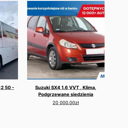
x2 50 -
Suzuki SX4 1.6 VVT , Klima,
Podgrzewane siedzienia
20 000.00
zł