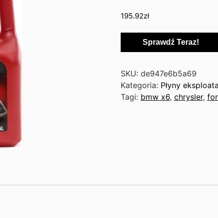
195.92
zł
Sprawdź Teraz!
SKU:
de947e6b5a69
Kategoria:
Płyny eksploat
Tagi:
bmw x6
,
chrysler
,
fo