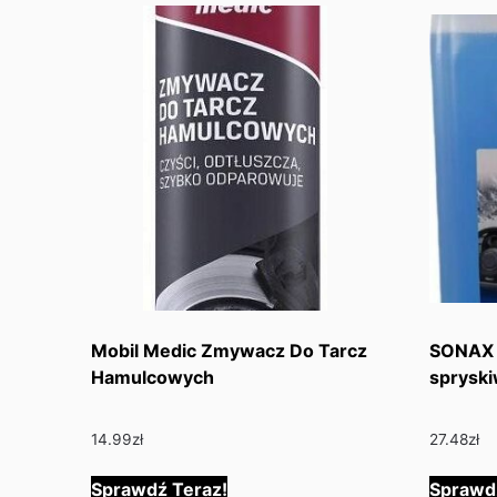
Mobil Medic Zmywacz Do Tarcz
SONAX 
Hamulcowych
sprysk
14.99
zł
27.48
zł
Sprawdź Teraz!
Sprawd