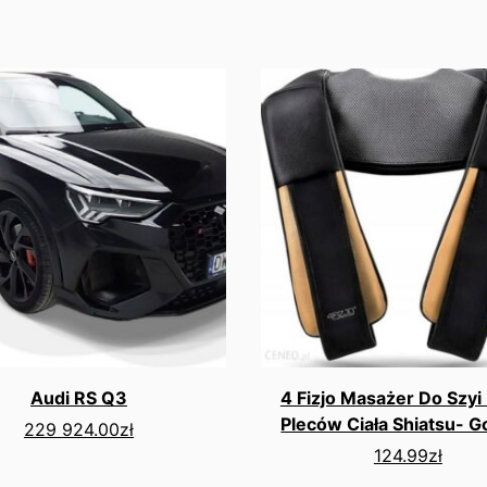
Audi RS Q3
4 Fizjo Masażer Do Szyi
Pleców Ciała Shiatsu- 
229 924.00
zł
124.99
zł