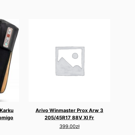
 Karku
Arivo Winmaster Prox Arw 3
Gomigo
205/45R17 88V Xl Fr
399.00
zł