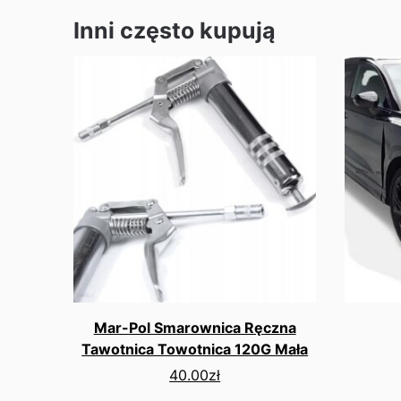
Inni często kupują
Mar-Pol Smarownica Ręczna
Tawotnica Towotnica 120G Mała
40.00
zł