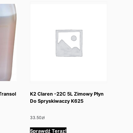
Transol
K2 Claren -22C 5L Zimowy Płyn
Do Spryskiwaczy K625
33.50
zł
Sprawdź Teraz!