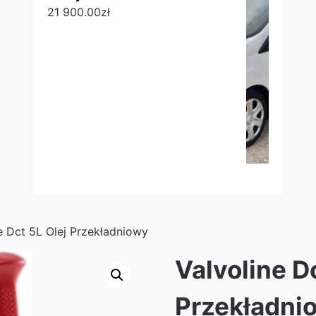
21 900.00
zł
e Dct 5L Olej Przekładniowy
Valvoline D
Przekładni