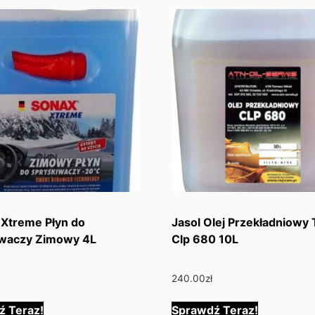
Xtreme Płyn do
Jasol Olej Przekładniowy 
iwaczy Zimowy 4L
Clp 680 10L
240.00
zł
ź Teraz!
Sprawdź Teraz!