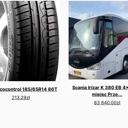
Scania Irizar K 380 EB 4
Ecocontrol 185/65R14 86T
miejsc Prze...
213.29
zł
83 640.00
zł