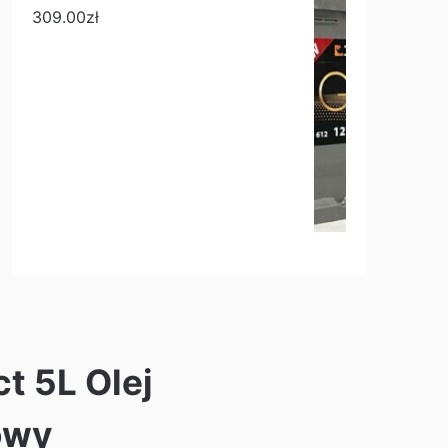
309.00
zł
ct 5L Olej
owy