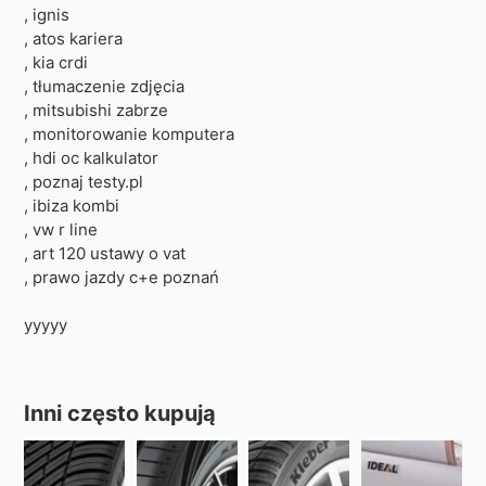
, ignis
, atos kariera
, kia crdi
, tłumaczenie zdjęcia
, mitsubishi zabrze
, monitorowanie komputera
, hdi oc kalkulator
, poznaj testy.pl
, ibiza kombi
, vw r line
, art 120 ustawy o vat
, prawo jazdy c+e poznań
yyyyy
Inni często kupują