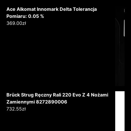
Ace Alkomat Innomark Delta Tolerancja
Pomiaru: 0.05 %
369.00
zł
Brück Strug Ręczny Rali 220 Evo Z 4 Nożami
Zamiennymi 8272890006
732.55
zł