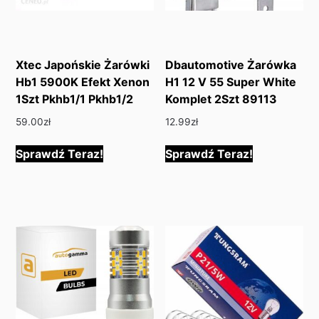
Xtec Japońskie Żarówki
Dbautomotive Żarówka
Hb1 5900K Efekt Xenon
H1 12 V 55 Super White
1Szt Pkhb1/1 Pkhb1/2
Komplet 2Szt 89113
59.00
zł
12.99
zł
Sprawdź Teraz!
Sprawdź Teraz!