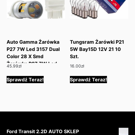
Auto Gamma Żarówka
Tungsram Żarówki P21
P27 7W Led 3157 Dual
5W Bay15D 12V 21 10
Color 28 X Smd
Szt.
Żarówka P27 7W Led
45.99
zł
16.00
zł
3157 Dual Color 28 X
Smd
Sprawdź Teraz!
Sprawdź Teraz!
Ford Transit 2.2D AUTO SKLEP