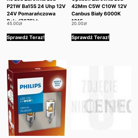
P21W Ba15S 24 Uhp 12V
42Mm C5W C10W 12V
24V Pomarańczowa
Canbus Biały 6000K
Rsled767Ehb
1315
45.00
zł
20.00
zł
Sprawdź Teraz!
Sprawdź Teraz!