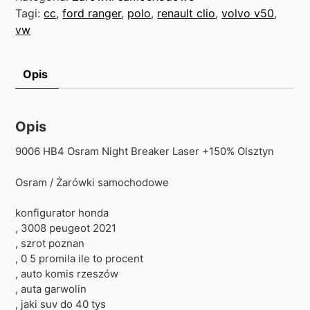
Tagi:
cc
,
ford ranger
,
polo
,
renault clio
,
volvo v50
,
vw
Opis
Opis
9006 HB4 Osram Night Breaker Laser +150% Olsztyn
Osram / Żarówki samochodowe
konfigurator honda
, 3008 peugeot 2021
, szrot poznan
, 0 5 promila ile to procent
, auto komis rzeszów
, auta garwolin
, jaki suv do 40 tys