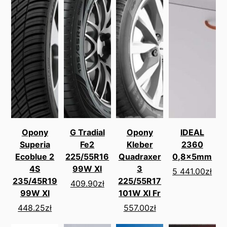
Opony
G Tradial
Opony
IDEAL
Superia
Fe2
Kleber
2360
Ecoblue 2
225/55R16
Quadraxer
0,8x5mm
4S
99W Xl
3
5 441.00
zł
235/45R19
225/55R17
409.90
zł
99W Xl
101W Xl Fr
448.25
zł
557.00
zł