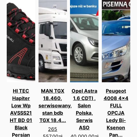
HI TEC
MAN TGX
Opel Astra
Peugeot
Hapiter
18.460,
1.6 CDTI ,
4008 4x4
Low Wp
serwisowany,
Salon
FULL
AVSSS21
stan bdb
Polska,
OPCJA
HT BD 01
TGX 18.4...
Serwis
Ledy Bi-
Black
ASO
Ksenon
265
Persian
Pan...
557.00
zł
40 000.00
zł