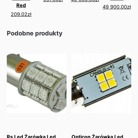
Red
49 900.00
zł
209.02
zł
Podobne produkty
Rs Led Żarówka Led
Opticon Żarówka Led