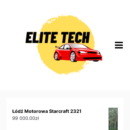
Skip
to
content
Łódź Motorowa Starcraft 2321
99 000.00
zł