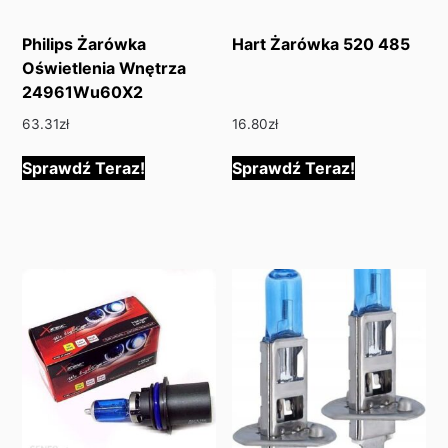
Philips Żarówka
Hart Żarówka 520 485
Oświetlenia Wnętrza
24961Wu60X2
63.31
zł
16.80
zł
Sprawdź Teraz!
Sprawdź Teraz!