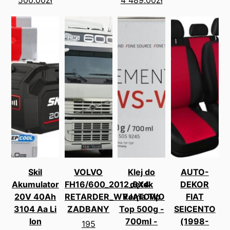
500.00
zł
4 489.00
zł
Skil
VOLVO
Klej do
AUTO-
Akumulator
FH16/600_2012_6X4
dętek
DEKOR
20V 40Ah
RETARDER_WYJĄTOWO
Rema Tip
FIAT
3104 Aa Li
ZADBANY
Top 500g -
SEICENTO
Ion
700ml -
(1998-
195