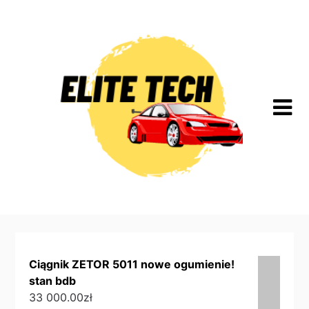
Skip
to
content
Ciągnik ZETOR 5011 nowe ogumienie!
stan bdb
33 000.00
zł