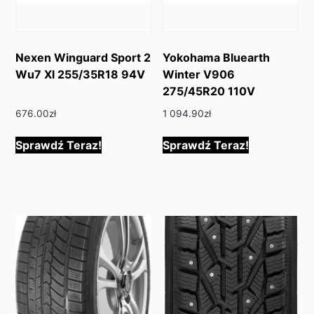
Nexen Winguard Sport 2
Yokohama Bluearth
Wu7 Xl 255/35R18 94V
Winter V906
275/45R20 110V
676.00
zł
1 094.90
zł
Sprawdź Teraz!
Sprawdź Teraz!