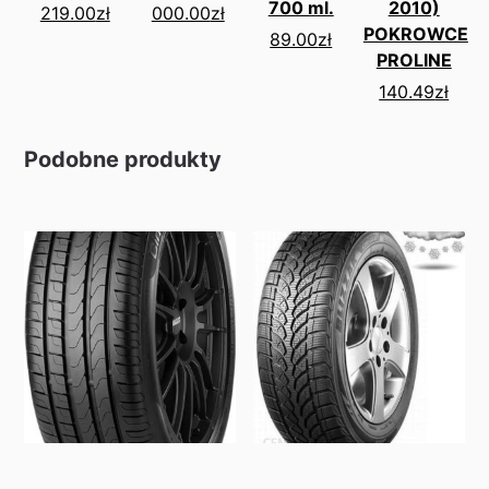
700 ml.
2010)
219.00
zł
000.00
zł
POKROWCE
89.00
zł
PROLINE
140.49
zł
Podobne produkty