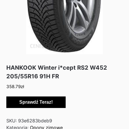
HANKOOK Winter i*cept RS2 W452
205/55R16 91H FR
358.79
zł
Sprawdź Teraz!
SKU:
93e6283bdeb9
Kategoria:
Opony zimowe