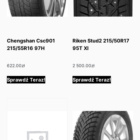
Chengshan Csc901
Riken Stud2 215/50R17
215/55R16 97H
95T Xl
622.00
zł
2 500.00
zł
Sprawdź Teraz!
Sprawdź Teraz!