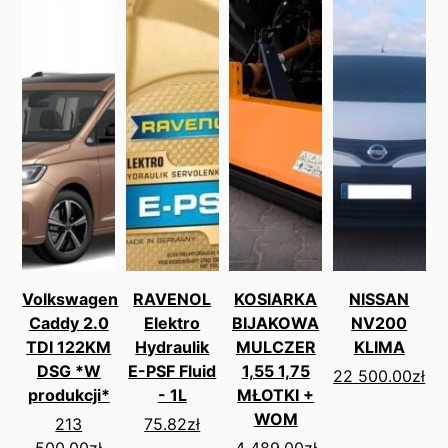
Volkswagen
RAVENOL
KOSIARKA
NISSAN
Caddy 2.0
Elektro
BIJAKOWA
NV200
TDI 122KM
Hydraulik
MULCZER
KLIMA
DSG *W
E-PSF Fluid
1,55 1,75
22 500.00
zł
produkcji*
- 1L
MŁOTKI +
WOM
213
75.82
zł