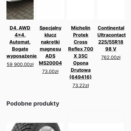
D4, AWD
Specjalny
Michelin
Continental
4x4,
klucz
Protek
Ultracontact
Automat,
nakrętki
Cross
225/55R18
Bogate
magnesu
Reflex 700
98 V
wyposażenie
ADS
X 35C
762.00
zł
MS20004
Opona
59 900.00
zł
Drutowa
73.00
zł
(649416)
73.22
zł
Podobne produkty