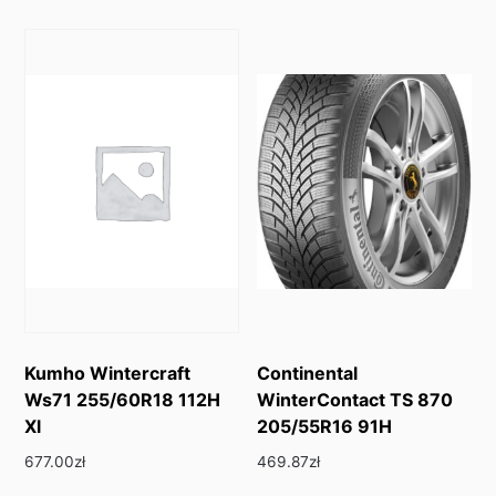
Kumho Wintercraft
Continental
Ws71 255/60R18 112H
WinterContact TS 870
Xl
205/55R16 91H
677.00
zł
469.87
zł