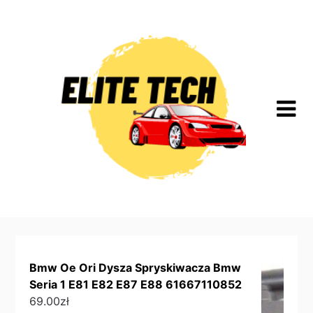
Skip
to
content
Bmw Oe Ori Dysza Spryskiwacza Bmw
Seria 1 E81 E82 E87 E88 61667110852
69.00
zł