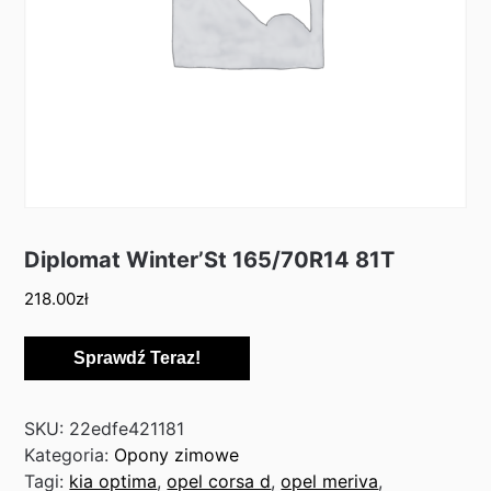
Diplomat Winter’St 165/70R14 81T
218.00
zł
Sprawdź Teraz!
SKU:
22edfe421181
Kategoria:
Opony zimowe
Tagi:
kia optima
,
opel corsa d
,
opel meriva
,