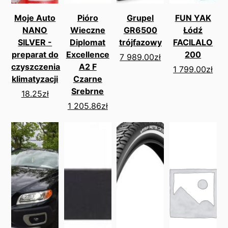
Moje Auto
Pióro
Grupel
FUN YAK
NANO
Wieczne
GR6500
Łódź
SILVER -
Diplomat
trójfazowy
FACILALO
preparat do
Excellence
200
7 989.00
zł
czyszczenia
A2 F
1 799.00
zł
klimatyzacji
Czarne
Srebrne
18.25
zł
1 205.86
zł