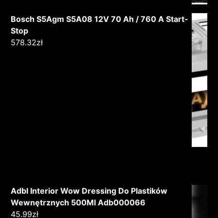
Bosch S5Agm S5A08 12V 70 Ah / 760 A Start-
Stop
578.32
zł
Adbl Interior Wow Dressing Do Plastików
Wewnętrznych 500Ml Adb000066
45.99
zł