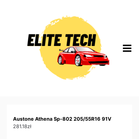
Skip
to
content
Austone Athena Sp-802 205/55R16 91V
281.18
zł