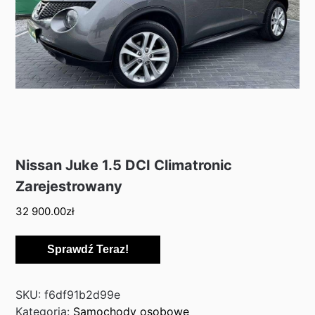
Nissan Juke 1.5 DCI Climatronic
Zarejestrowany
32 900.00
zł
Sprawdź Teraz!
SKU:
f6df91b2d99e
Kategoria:
Samochody osobowe