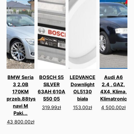
BMW Seria
BOSCH S5
LEDVANCE
Audi A6
3 2.0B
SILVER
Downlight
2.4 , GAZ,
170KM
63AH 610A
OL5130
4X4, Klima,
przeb.88tys
S50 05
biała
Klimatronic
navi M
319.99
zł
153.00
zł
4 500.00
zł
Paki...
43 800.00
zł