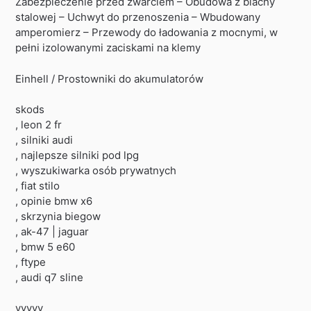
Zabezpieczenie przed zwarciem – Obudowa z blachy
stalowej – Uchwyt do przenoszenia – Wbudowany
amperomierz – Przewody do ładowania z mocnymi, w
pełni izolowanymi zaciskami na klemy
Einhell / Prostowniki do akumulatorów
skods
, leon 2 fr
, silniki audi
, najlepsze silniki pod lpg
, wyszukiwarka osób prywatnych
, fiat stilo
, opinie bmw x6
, skrzynia biegow
, ak-47 | jaguar
, bmw 5 e60
, ftype
, audi q7 sline
yyyyy