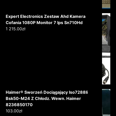
Expert Electronics Zestaw Ahd Kamera
Cofania 1080P Monitor 7 Ips Sn710Hd
1 215.00
zł
Haimer® Sworzeń Dociągający Iso7288Ii
Bsk50-M24 Z Chłodz. Wewn. Haimer
8236850170
103.00
zł