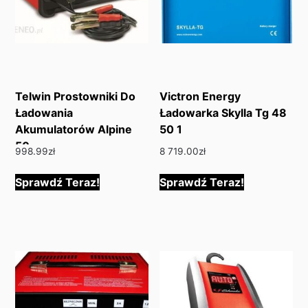
Telwin Prostowniki Do
Victron Energy
Ładowania
Ładowarka Skylla Tg 48
Akumulatorów Alpine
50 1
50
998.99
zł
8 719.00
zł
Sprawdź Teraz!
Sprawdź Teraz!