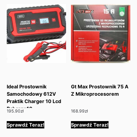
Ideal Prostownik
Gt Max Prostownik 75 A
Samochodowy 612V
Z Mikroprocesorem
Praktik Charger 10 Lcd
Pcharge10
195.90
zł
168.99
zł
Sprawdź Teraz!
Sprawdź Teraz!