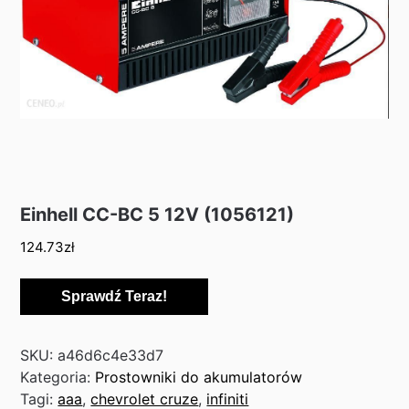
Einhell CC-BC 5 12V (1056121)
124.73
zł
Sprawdź Teraz!
SKU:
a46d6c4e33d7
Kategoria:
Prostowniki do akumulatorów
Tagi:
aaa
,
chevrolet cruze
,
infiniti