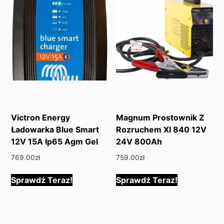
Victron Energy
Magnum Prostownik Z
Ładowarka Blue Smart
Rozruchem Xl 840 12V
12V 15A Ip65 Agm Gel
24V 800Ah
769.00
zł
759.00
zł
Sprawdź Teraz!
Sprawdź Teraz!