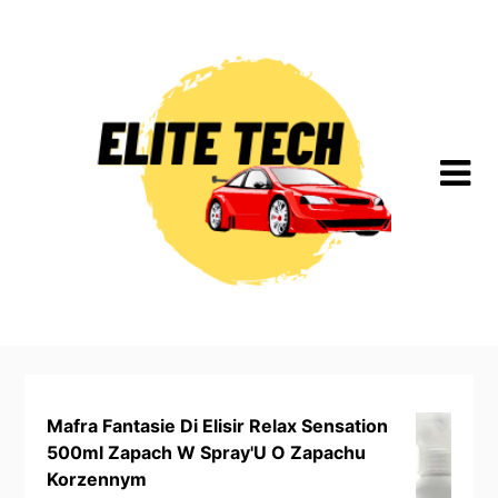
Skip
to
content
Mafra Fantasie Di Elisir Relax Sensation
500ml Zapach W Spray'U O Zapachu
Korzennym