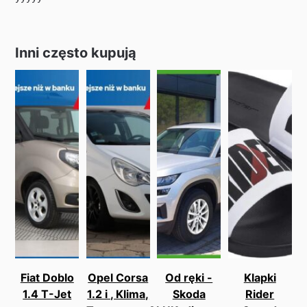
Inni często kupują
Fiat Doblo
Opel Corsa
Od ręki -
Klapki
1.4 T-Jet
1.2 i , Klima,
Skoda
Rider