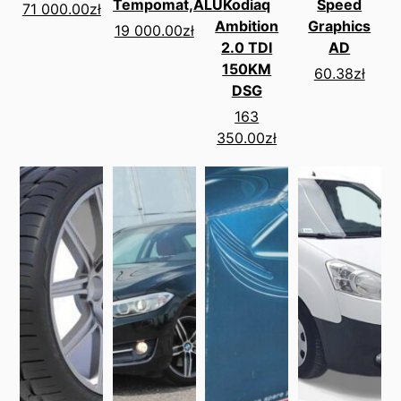
Tempomat,ALU
Kodiaq
Speed
71 000.00
zł
Ambition
Graphics
19 000.00
zł
2.0 TDI
AD
150KM
60.38
zł
DSG
163
350.00
zł