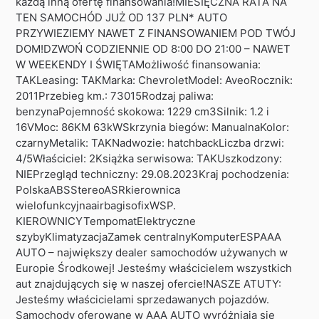
każdą inną ofertę finansowania!MIESIĘCZNA RATA NA
TEN SAMOCHÓD JUŻ OD 137 PLN* AUTO
PRZYWIEZIEMY NAWET Z FINANSOWANIEM POD TWÓJ
DOM!DZWOŃ CODZIENNIE OD 8:00 DO 21:00 – NAWET
W WEEKENDY I ŚWIĘTAMożliwość finansowania:
TAKLeasing: TAKMarka: ChevroletModel: AveoRocznik:
2011Przebieg km.: 73015Rodzaj paliwa:
benzynaPojemność skokowa: 1229 cm3Silnik: 1.2 i
16VMoc: 86KM 63kWSkrzynia biegów: ManualnaKolor:
czarnyMetalik: TAKNadwozie: hatchbackLiczba drzwi:
4/5Właściciel: 2Książka serwisowa: TAKUszkodzony:
NIEPrzegląd techniczny: 29.08.2023Kraj pochodzenia:
PolskaABSStereoASRkierownica
wielofunkcyjnaairbagisofixWSP.
KIEROWNICYTempomatElektryczne
szybyKlimatyzacjaZamek centralnyKomputerESPAAA
AUTO – największy dealer samochodów używanych w
Europie Środkowej! Jesteśmy właścicielem wszystkich
aut znajdujących się w naszej ofercie!NASZE ATUTY:
Jesteśmy właścicielami sprzedawanych pojazdów.
Samochody oferowane w AAA AUTO wyróżniają się