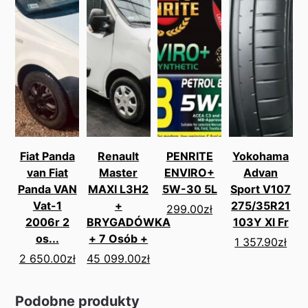
Fiat Panda
Renault
PENRITE
Yokohama
van Fiat
Master
ENVIRO+
Advan
Panda VAN
MAXI L3H2
5W-30 5L
Sport V107
Vat-1
+
275/35R21
299.00
zł
2006r 2
BRYGADÓWKA
103Y Xl Fr
os...
+ 7 Osób +
1 357.90
zł
2 650.00
zł
45 099.00
zł
Podobne produkty