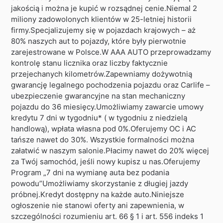
jakością i można je kupić w rozsądnej cenie.Niemal 2
miliony zadowolonych klientów w 25-letniej historii
firmy.Specjalizujemy się w pojazdach krajowych – aż
80% naszych aut to pojazdy, które były pierwotnie
zarejestrowane w Polsce.W AAA AUTO przeprowadzamy
kontrolę stanu licznika oraz liczby faktycznie
przejechanych kilometrów.Zapewniamy dożywotnią
gwarancję legalnego pochodzenia pojazdu oraz Carlife –
ubezpieczenie gwarancyjne na stan mechaniczny
pojazdu do 36 miesięcy.Umożliwiamy zawarcie umowy
kredytu 7 dni w tygodniu* ( w tygodniu z niedzielą
handlową), wpłata własna pod 0%.Oferujemy OC i AC
tańsze nawet do 30%. Wszystkie formalności można
załatwić w naszym salonie.Płacimy nawet do 20% więcej
za Twój samochód, jeśli nowy kupisz u nas.Oferujemy
Program „7 dni na wymianę auta bez podania
powodu”Umożliwiamy skorzystanie z długiej jazdy
próbnej.Kredyt dostępny na każde auto.Niniejsze
ogłoszenie nie stanowi oferty ani zapewnienia, w
szczególności rozumieniu art. 66 § 1 i art. 556 indeks 1