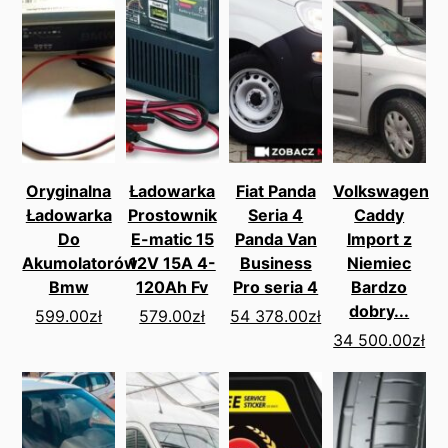
Oryginalna
Ładowarka
Fiat Panda
Volkswagen
Ładowarka
Prostownik
Seria 4
Caddy
Do
E-matic 15
Panda Van
Import z
Akumolatorów
12V 15A 4-
Business
Niemiec
Bmw
120Ah Fv
Pro seria 4
Bardzo
dobry...
599.00
zł
579.00
zł
54 378.00
zł
34 500.00
zł