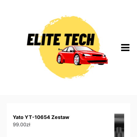
Skip
to
content
Yato YT-10654 Zestaw
99.00
zł