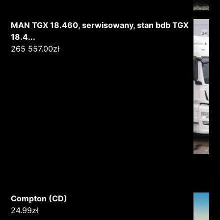
MAN TGX 18.460, serwisowany, stan bdb TGX
18.4...
265 557.00
zł
Compton (CD)
24.99
zł