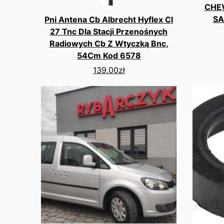
CHEV
SA
Pni Antena Cb Albrecht Hyflex Cl
27 Tnc Dla Stacji Przenośnych
Radiowych Cb Z Wtyczką Bnc,
54Cm Kod 6578
139.00
zł