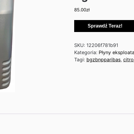
85.00
zł
Sprawdź Teraz!
SKU:
12206f781b91
Kategoria:
Płyny eksploat
Tagi:
bgzbnpparibas
,
citr