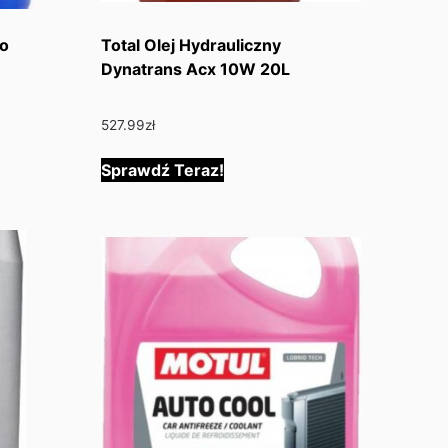
Do
Total Olej Hydrauliczny
Dynatrans Acx 10W 20L
527.99
zł
Sprawdź Teraz!