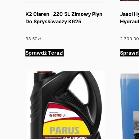
K2 Claren -22C 5L Zimowy Płyn
Jasol H
Do Spryskiwaczy K625
Hydraul
33.50
zł
2 300.0
Sprawdź Teraz!
Sprawd