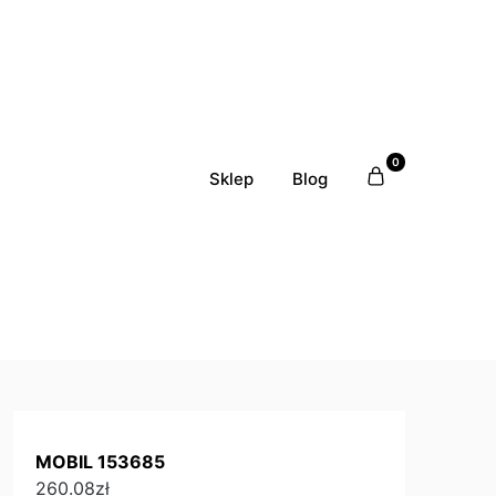
0
Sklep
Blog
MOBIL 153685
260.08
zł