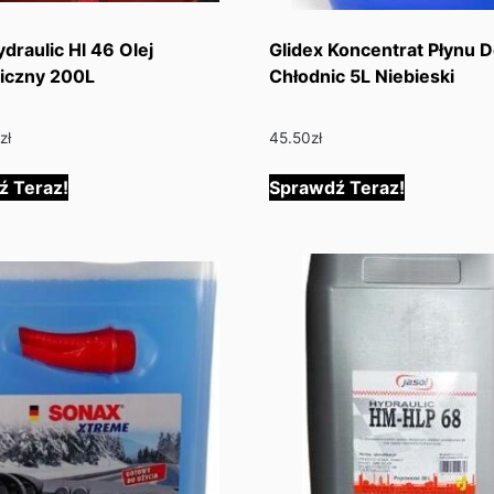
ydraulic Hl 46 Olej
Glidex Koncentrat Płynu 
iczny 200L
Chłodnic 5L Niebieski
0
zł
45.50
zł
ź Teraz!
Sprawdź Teraz!