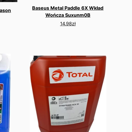
Baseus Metal Paddle 6X Wkład
eason
Wończa Suxunm0B
14.98
zł