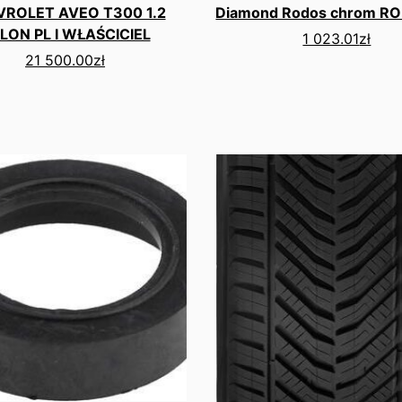
ROLET AVEO T300 1.2
Diamond Rodos chrom RO
LON PL I WŁAŚCICIEL
1 023.01
zł
21 500.00
zł