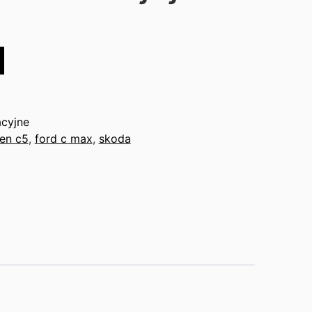
acyjne
oen c5
,
ford c max
,
skoda