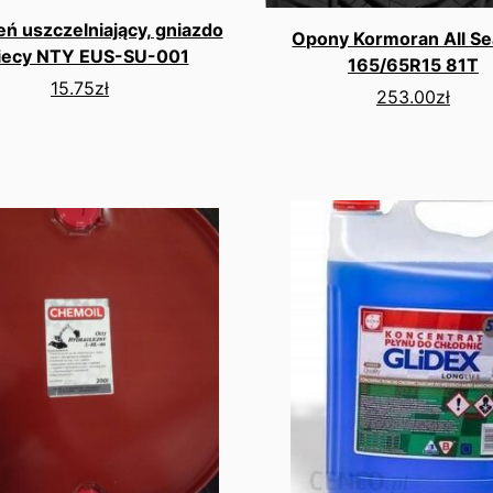
eń uszczelniający, gniazdo
Opony Kormoran All S
iecy NTY EUS-SU-001
165/65R15 81T
15.75
zł
253.00
zł