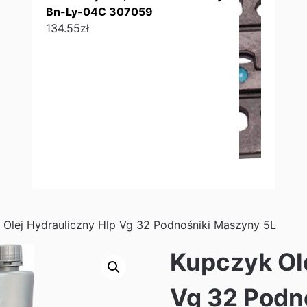
Bn-Ly-04C 307059
134.55
zł
 Olej Hydrauliczny Hlp Vg 32 Podnośniki Maszyny 5L
Kupczyk Ole
Vg 32 Podn