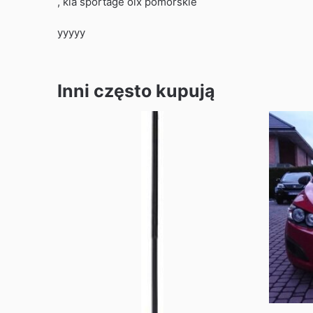
, kia sportage olx pomorskie
yyyyy
Inni często kupują