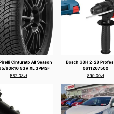
irelli Cinturato All Season
Bosch GBH 2-28 Profes
195/60R16 93V XL 3PMSF
0611267500
562.03
zł
899.00
zł