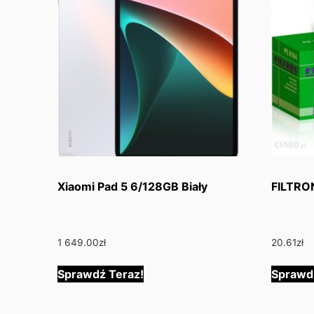
Xiaomi Pad 5 6/128GB Biały
FILTRON
1 649.00
zł
20.61
zł
Sprawdź Teraz!
Sprawd