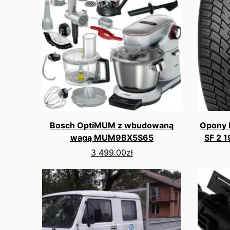
Bosch OptiMUM z wbudowaną
Opony P
wagą MUM9BX5S65
SF 2 
3 499.00
zł