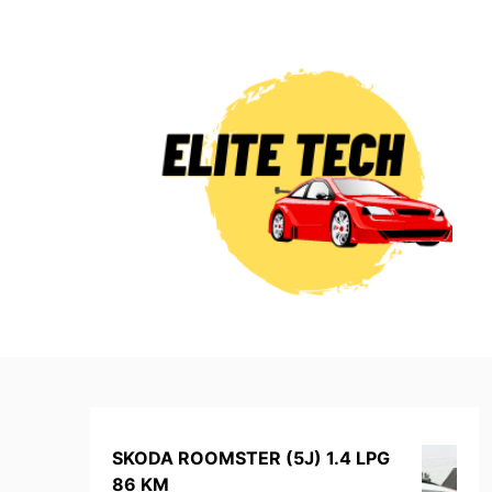
Skip
to
content
SKODA ROOMSTER (5J) 1.4 LPG
86 KM