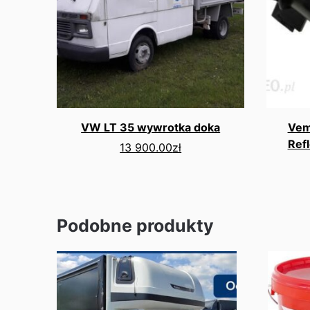
VW LT 35 wywrotka doka
Vem
Ref
13 900.00
zł
Podobne produkty