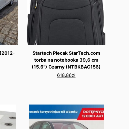
 (2012-
Startech Plecak StarTech.com
torba na notebooka 39,6 cm
(15.6") Czarny (NTBKBAG156)
618.86
zł