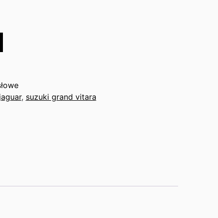
słowe
jaguar
,
suzuki grand vitara