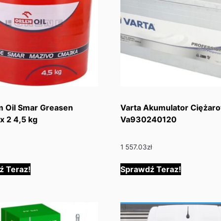
m Oil Smar Greasen
Varta Akumulator Ciężar
 2 4,5 kg
Va930240120
1 557.03
zł
ź Teraz!
Sprawdź Teraz!