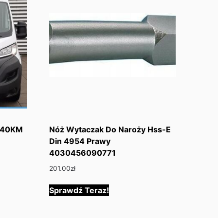
 140KM
Nóż Wytaczak Do Naroży Hss-E
Din 4954 Prawy
4030456090771
201.00
zł
Sprawdź Teraz!