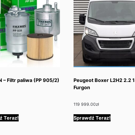
 – Filtr paliwa (PP 905/2)
Peugeot Boxer L2H2 2.2
Furgon
119 999.00
zł
ź Teraz!
Sprawdź Teraz!