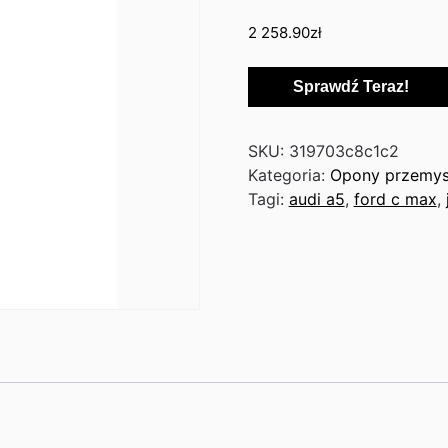
2 258.90
zł
Sprawdź Teraz!
SKU:
319703c8c1c2
Kategoria:
Opony przemy
Tagi:
audi a5
,
ford c max
,