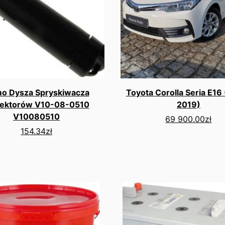
o Dysza Spryskiwacza
Toyota Corolla Seria E16
lektorów V10-08-0510
2019)
V10080510
69 900.00
zł
154.34
zł