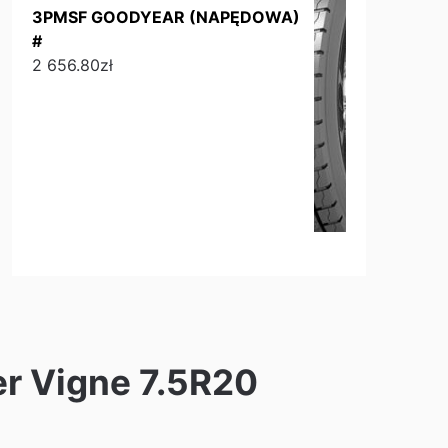
3PMSF GOODYEAR (NAPĘDOWA)
#
2 656.80
zł
er Vigne 7.5R20