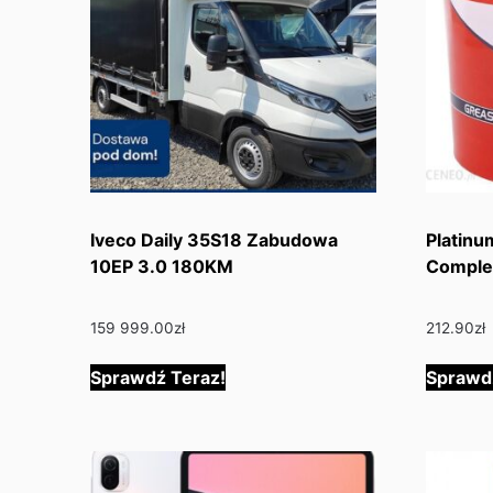
Iveco Daily 35S18 Zabudowa
Platinu
10EP 3.0 180KM
Complex
159 999.00
zł
212.90
zł
Sprawdź Teraz!
Sprawd