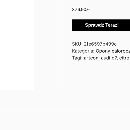
376.90
zł
Sprawdź Teraz!
SKU:
2fe6597b499c
Kategoria:
Opony całoroc
Tagi:
arteon
,
audi q7
,
citr