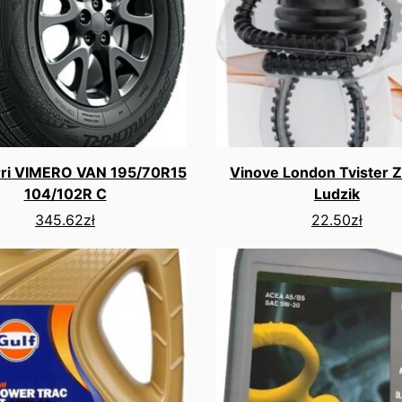
rri VIMERO VAN 195/70R15
Vinove London Tvister 
104/102R C
Ludzik
345.62
zł
22.50
zł