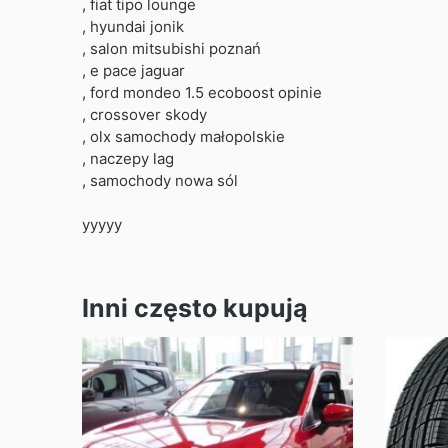
, fiat tipo lounge
, hyundai jonik
, salon mitsubishi poznań
, e pace jaguar
, ford mondeo 1.5 ecoboost opinie
, crossover skody
, olx samochody małopolskie
, naczepy lag
, samochody nowa sól
yyyyy
Inni często kupują