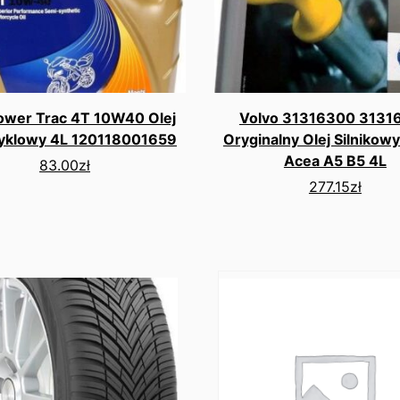
ower Trac 4T 10W40 Olej
Volvo 31316300 3131
yklowy 4L 120118001659
Oryginalny Olej Silniko
Acea A5 B5 4L
83.00
zł
277.15
zł