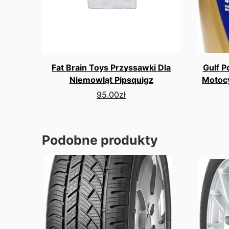
Fat Brain Toys Przyssawki Dla
Gulf P
Niemowląt Pipsquigz
Motoc
95.00
zł
Podobne produkty