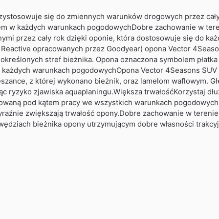
zystosowuje się do zmiennych warunków drogowych przez cały
em w każdych warunkach pogodowychDobre zachowanie w teren
nymi przez cały rok dzięki oponie, która dostosowuje się do k
 Reactive opracowanych przez Goodyear) opona Vector 4Season
kreślonych stref bieżnika. Opona oznaczona symbolem płatka 
każdych warunkach pogodowychOpona Vector 4Seasons SUV of
szance, z której wykonano bieżnik, oraz lamelom waflowym. Gł
ąc ryzyko zjawiska aquaplaningu.Większa trwałośćKorzystaj dł
aną pod kątem pracy we wszystkich warunkach pogodowych ora
wyraźnie zwiększają trwałość opony.Dobre zachowanie w teren
wędziach bieżnika opony utrzymującym dobre własności trakcyj