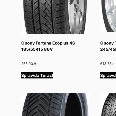
Opony Fortuna Ecoplus 4S
Opony 
185/55R15 86V
245/45
255.00
zł
613.85
zł
Sprawdź Teraz!
Sprawd