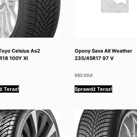
Toyo Celsius As2
Opony Sava All Weather
R18 100Y Xl
235/45R17 97 V
683.00
zł
ź Teraz!
Sprawdź Teraz!