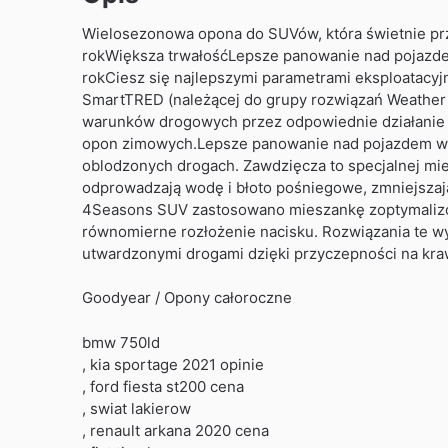
Wielosezonowa opona do SUVów, która świetnie pr
rokWiększa trwałośćLepsze panowanie nad pojazd
rokCiesz się najlepszymi parametrami eksploatacyj
SmartTRED (należącej do grupy rozwiązań Weather
warunków drogowych przez odpowiednie działanie o
opon zimowych.Lepsze panowanie nad pojazdem w 
oblodzonych drogach. Zawdzięcza to specjalnej mie
odprowadzają wodę i błoto pośniegowe, zmniejszaj
4Seasons SUV zastosowano mieszankę zoptymalizow
równomierne rozłożenie nacisku. Rozwiązania te 
utwardzonymi drogami dzięki przyczepności na kra
Goodyear / Opony całoroczne
bmw 750ld
, kia sportage 2021 opinie
, ford fiesta st200 cena
, swiat lakierow
, renault arkana 2020 cena