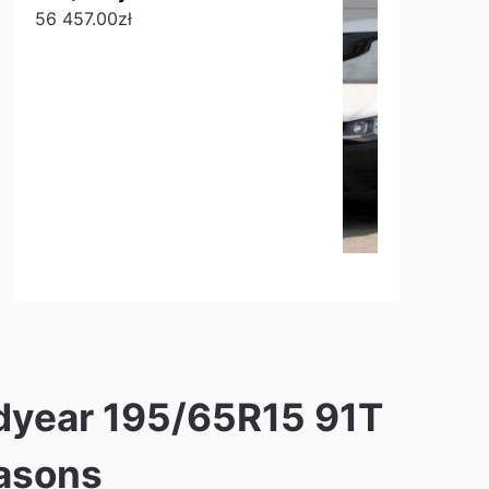
56 457.00
zł
year 195/65R15 91T
asons