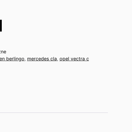
zne
oen berlingo
,
mercedes cla
,
opel vectra c