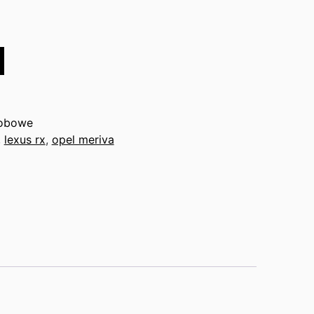
obowe
,
lexus rx
,
opel meriva