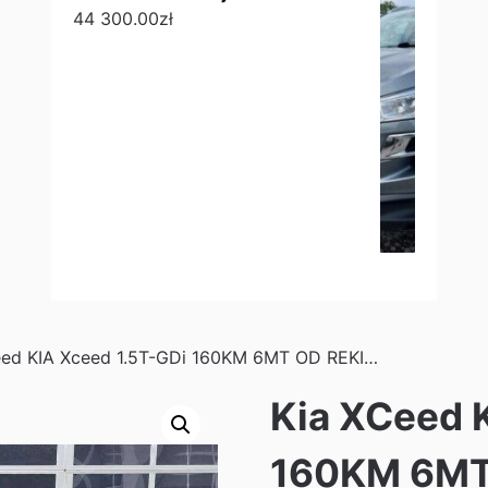
44 300.00
zł
eed KIA Xceed 1.5T-GDi 160KM 6MT OD REKI…
Kia XCeed 
160KM 6MT