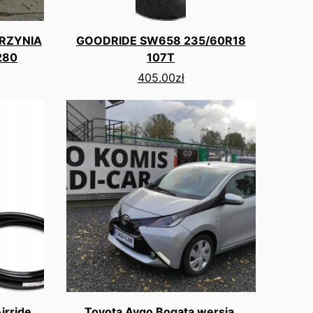
KRZYNIA
GOODRIDE SW658 235/60R18
280
107T
405.00
zł
irride
Toyota Aygo Bogata wersja.