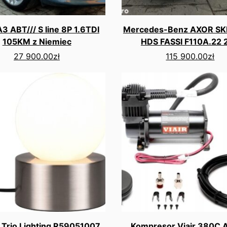
3 ABT/// S line 8P 1.6TDI
Mercedes-Benz AXOR S
105KM z Niemiec
HDS FASSI F110A.22 
27 900.00
zł
115 900.00
zł
Trio Lighting R59051007
Kompresor Viair 380C A