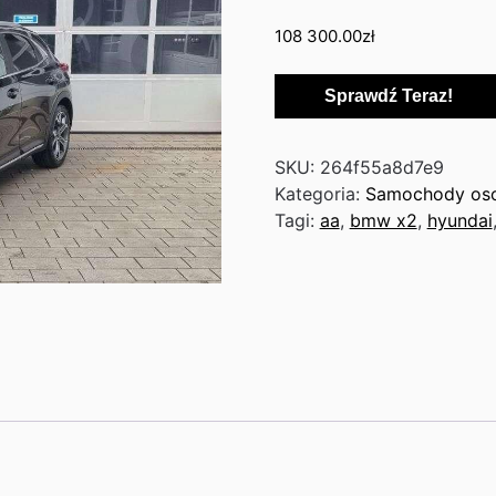
108 300.00
zł
Sprawdź Teraz!
SKU:
264f55a8d7e9
Kategoria:
Samochody os
Tagi:
aa
,
bmw x2
,
hyundai