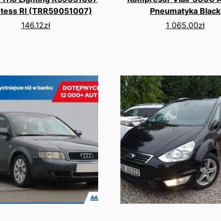
tess Rl (TRR59051007)
Pneumatyka Black
146.12
zł
1 065.00
zł