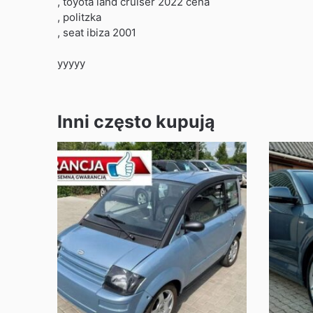
, toyota land cruiser 2022 cena
, politzka
, seat ibiza 2001
yyyyy
Inni często kupują