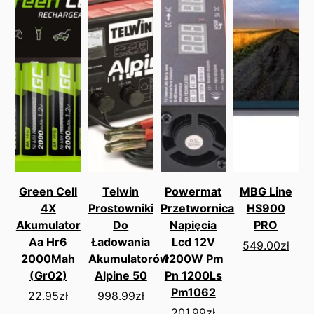
Green Cell
Telwin
Powermat
MBG Line
4X
Prostowniki
Przetwornica
HS900
Akumulator
Do
Napięcia
PRO
Aa Hr6
Ładowania
Lcd 12V
549.00
zł
2000Mah
Akumulatorów
1200W Pm
(Gr02)
Alpine 50
Pn 1200Ls
Pm1062
22.95
zł
998.99
zł
201.99
zł