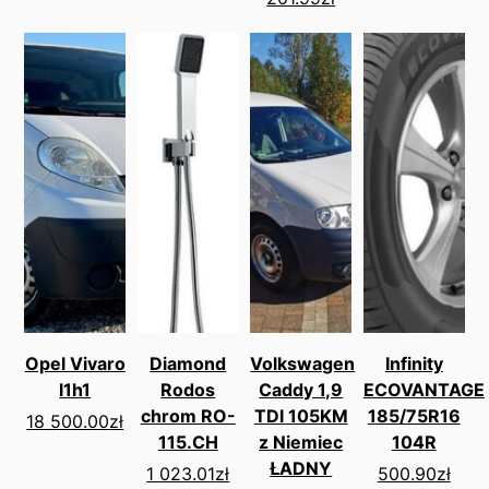
Opel Vivaro
Diamond
Volkswagen
Infinity
l1h1
Rodos
Caddy 1,9
ECOVANTAGE
chrom RO-
TDI 105KM
185/75R16
18 500.00
zł
115.CH
z Niemiec
104R
ŁADNY
1 023.01
zł
500.90
zł