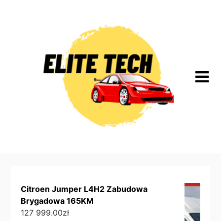
Skip
to
content
Citroen Jumper L4H2 Zabudowa
Brygadowa 165KM
127 999.00
zł