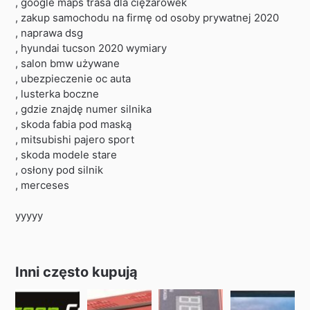
, google maps trasa dla ciężarówek
, zakup samochodu na firmę od osoby prywatnej 2020
, naprawa dsg
, hyundai tucson 2020 wymiary
, salon bmw używane
, ubezpieczenie oc auta
, lusterka boczne
, gdzie znajdę numer silnika
, skoda fabia pod maską
, mitsubishi pajero sport
, skoda modele stare
, osłony pod silnik
, merceses
yyyyy
Inni często kupują