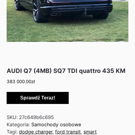
AUDI Q7 (4MB) SQ7 TDI quattro 435 KM
383 000.00
zł
Sprawdź Teraz!
SKU:
27c649b6c695
Kategoria:
Samochody osobowe
Tagi:
dodge charger
,
ford transit
,
smart