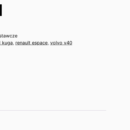
stawcze
d kuga
,
renault espace
,
volvo v40