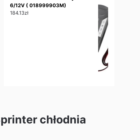
6/12V ( 018999903M)
184.13
zł
printer chłodnia