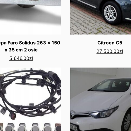
pa Faro Solidus 263 x 150
Citroen C5
x 35 cm 2 osie
27 500.00
zł
5 646.00
zł