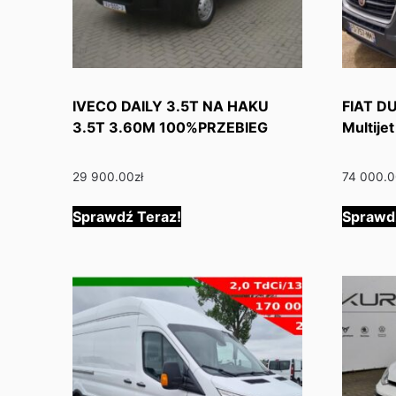
IVECO DAILY 3.5T NA HAKU
FIAT D
3.5T 3.60M 100%PRZEBIEG
Multijet
29 900.00
zł
74 000.
Sprawdź Teraz!
Sprawd