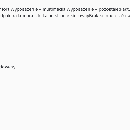
ort:Wyposażenie – multimedia:Wyposażenie – pozostałe:Fakt
adpalona komora silnika po stronie kierowcyBrak komputeraN
ładowany