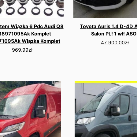
tem Wiązka 6 Pdc Audi Q8
Toyota Auris 1.4 D-4D 
8971095Ak Komplet
Salon PL! 1 wł! ASO
1095Ak Wiązka Komplet
47 900.00
zł
969.99
zł