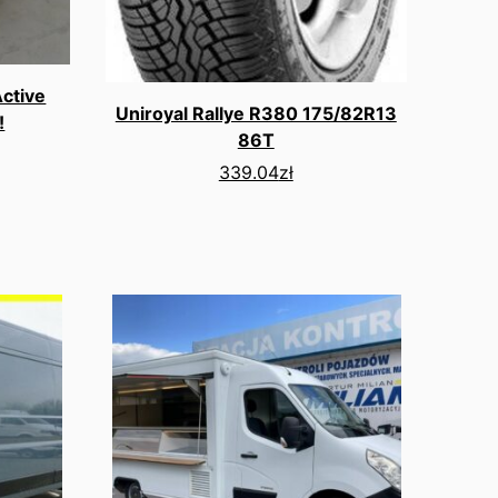
Active
Uniroyal Rallye R380 175/82R13
!
86T
339.04
zł