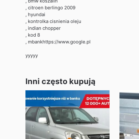
, bmw koszalin
, citroen berlingo 2009
, hyundai
, kontrolka cisnienia oleju
, indian chopper
, kod 8
, mbankhttps://www.google.pl
yyyyy
Inni często kupują