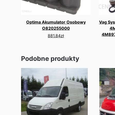
Optima Akumulator Osobowy
Vag Sys
O820255000
4M
4M897
881.84
zł
Podobne produkty