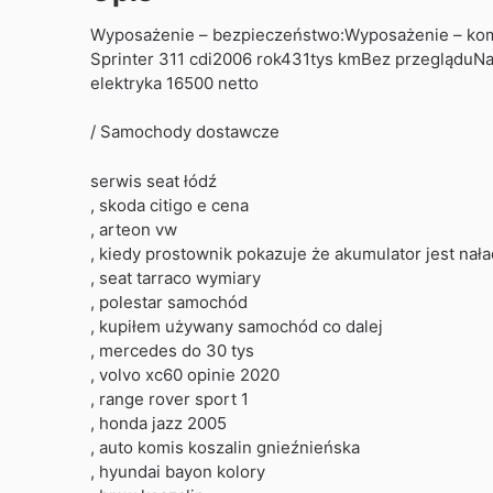
Wyposażenie – bezpieczeństwo:Wyposażenie – komf
Sprinter 311 cdi2006 rok431tys kmBez przegląduN
elektryka 16500 netto
/ Samochody dostawcze
serwis seat łódź
, skoda citigo e cena
, arteon vw
, kiedy prostownik pokazuje że akumulator jest na
, seat tarraco wymiary
, polestar samochód
, kupiłem używany samochód co dalej
, mercedes do 30 tys
, volvo xc60 opinie 2020
, range rover sport 1
, honda jazz 2005
, auto komis koszalin gnieźnieńska
, hyundai bayon kolory