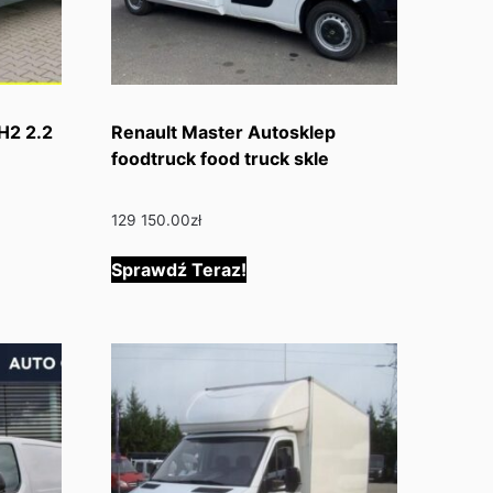
H2 2.2
Renault Master Autosklep
foodtruck food truck skle
129 150.00
zł
Sprawdź Teraz!