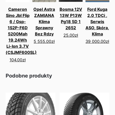
Cameron
Opel Astra
Bosma 12V
Ford Kuga
Sino Jbl Flip
ZAMIANA
13W P13W
2.0 TDCi ,
6 / Gsp-
Klima
Pg18 5D 1
Serwis
1S2P-F6D
Sprawny
2652
ASO, Skóra,
5200Mah
Bez Rdzy
Klima
25.00
zł
19.24Wh
5 555.00
zł
39 000.00
zł
Li-Ion 3.7V
(CSJMF600SL)
104.00
zł
Podobne produkty