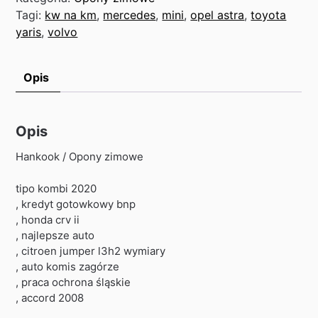
Tagi:
kw na km
,
mercedes
,
mini
,
opel astra
,
toyota
yaris
,
volvo
Opis
Opis
Hankook / Opony zimowe
tipo kombi 2020
, kredyt gotowkowy bnp
, honda crv ii
, najlepsze auto
, citroen jumper l3h2 wymiary
, auto komis zagórze
, praca ochrona śląskie
, accord 2008