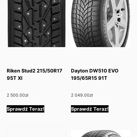
Riken Stud2 215/50R17
Dayton DW510 EVO
95T Xl
195/65R15 91T
2 500.00
zł
2 049.00
zł
Sprawdź Teraz!
Sprawdź Teraz!