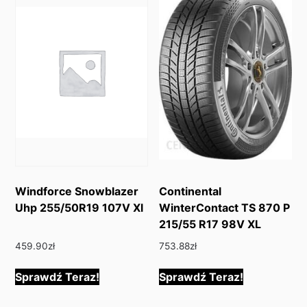
Windforce Snowblazer
Continental
Uhp 255/50R19 107V Xl
WinterContact TS 870 P
215/55 R17 98V XL
459.90
zł
753.88
zł
Sprawdź Teraz!
Sprawdź Teraz!