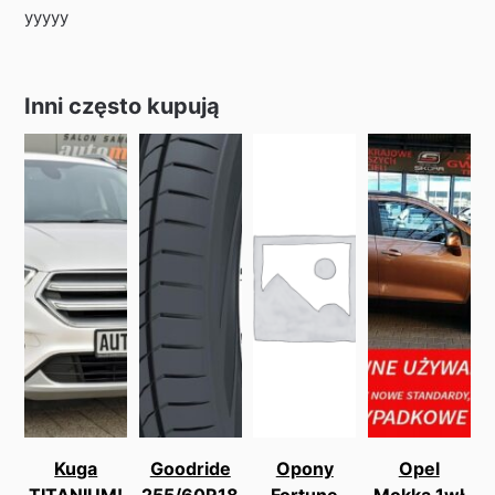
yyyyy
Inni często kupują
Kuga
Goodride
Opony
Opel