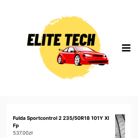
Skip
to
content
Fulda Sportcontrol 2 235/50R18 101Y Xl
Fp
537.00
zł