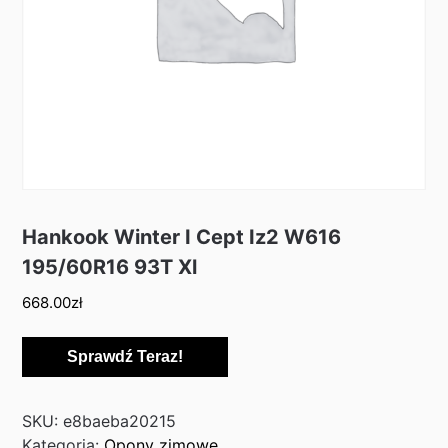
Hankook Winter I Cept Iz2 W616
195/60R16 93T Xl
668.00
zł
Sprawdź Teraz!
SKU:
e8baeba20215
Kategoria:
Opony zimowe