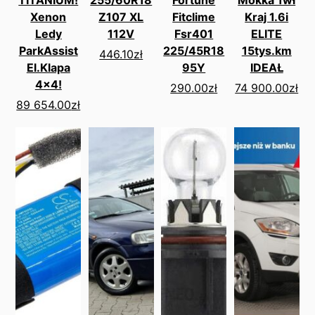
TITANIUM!
255/60R18
Fortune
Mokka 1wł
Xenon
Z107 XL
Fitclime
Kraj 1.6i
Ledy
112V
Fsr401
ELITE
ParkAssist
225/45R18
15tys.km
446.10
zł
El.Klapa
95Y
IDEAŁ
4x4!
290.00
zł
74 900.00
zł
89 654.00
zł