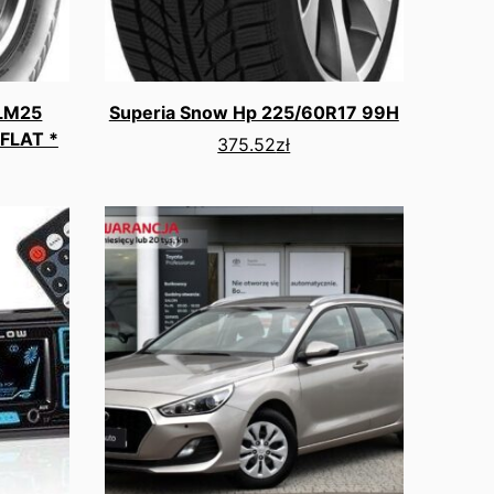
 LM25
Superia Snow Hp 225/60R17 99H
FLAT *
375.52
zł