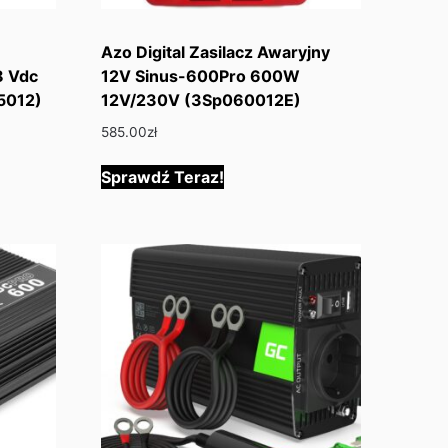
Azo Digital Zasilacz Awaryjny
8 Vdc
12V Sinus-600Pro 600W
5012)
12V/230V (3Sp060012E)
585.00
zł
Sprawdź Teraz!