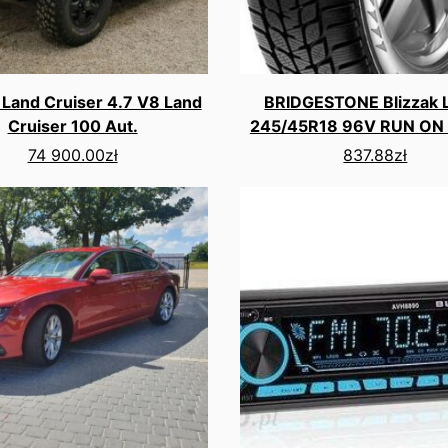
 Land Cruiser 4.7 V8 Land
BRIDGESTONE Blizzak
Cruiser 100 Aut.
245/45R18 96V RUN ON 
74 900.00
zł
837.88
zł