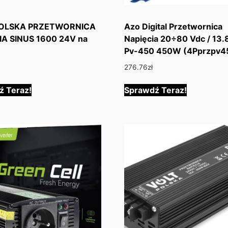
POLSKA PRZETWORNICA
Azo Digital Przetwornica
IA SINUS 1600 24V na
Napięcia 20÷80 Vdc / 13.
Pv-450 450W (4Pprzpv4
276.76
zł
ź Teraz!
Sprawdź Teraz!