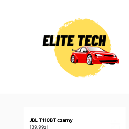
Skip
to
content
JBL T110BT czarny
139.99
zł