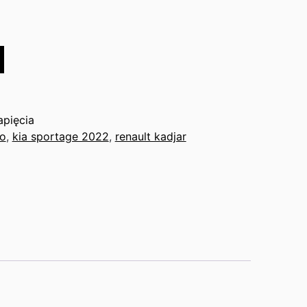
apięcia
to
,
kia sportage 2022
,
renault kadjar