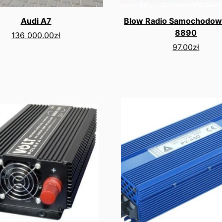
Audi A7
Blow Radio Samochodow
8890
136 000.00
zł
97.00
zł