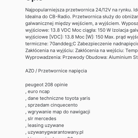
Najpopularniejsza przetwornica 24/12V na rynku. Id
Idealna do CB-Radio. Przetwornica służy do obniża
galwanicznej między wejściem, a wyjściem. Wypos
wyjściowe: 13.8 VDC Moc ciągła: 150 W Izolacja g
wyjściowe [VDC]: 13.8 Moc [W]: 150 Max. prąd wyjś
termiczne: 70anddeg;C Zabezpieczenie nadnapięciowe
Zakłócenia na wyjściu: Zakłócenia na wejściu: Te
Wyprowadzenia: Przewody Obudowa: Aluminium Sto
AZO / Przetwornice napięcia
peugeot 208 opinie
, euro ncap
, dane techniczne toyota yaris
, sprzedam cinquecento
, wgrywanie map do nawigacji
, slr mercedes
, leasing uzywane
, uzywanygwarantowany.pl