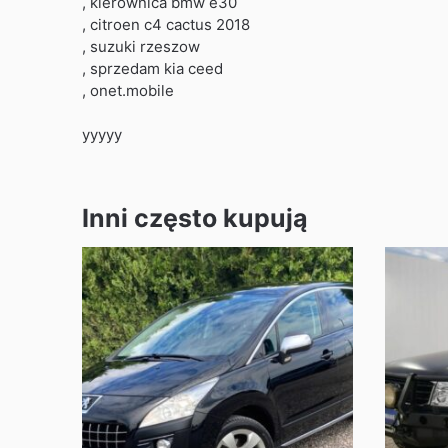
, kierownica bmw e30
, citroen c4 cactus 2018
, suzuki rzeszow
, sprzedam kia ceed
, onet.mobile
yyyyy
Inni często kupują