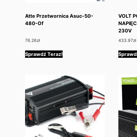
Atte Przetwornica Asuc-50-
VOLT 
480-Of
NAPIĘC
230V
76.26
zł
433.97
zł
Sprawdź Teraz!
Sprawd