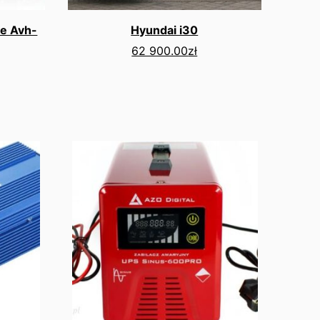
e Avh-
Hyundai i30
62 900.00
zł