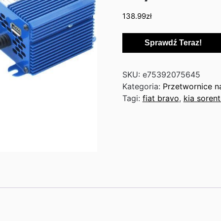
138.99
zł
Sprawdź Teraz!
SKU:
e75392075645
Kategoria:
Przetwornice n
Tagi:
fiat bravo
,
kia soren