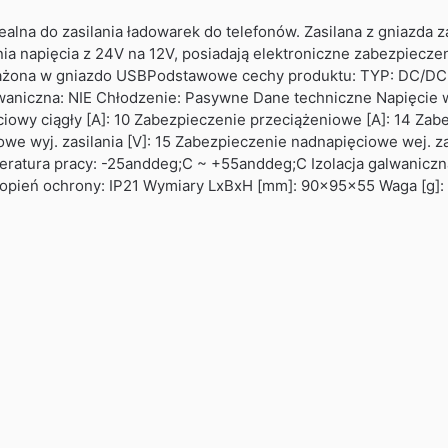
ealna do zasilania ładowarek do telefonów. Zasilana z gniazda 
nia napięcia z 24V na 12V, posiadają elektroniczne zabezpiecz
ażona w gniazdo USBPodstawowe cechy produktu: TYP: DC/DC N
alwaniczna: NIE Chłodzenie: Pasywne Dane techniczne Napięcie
ciowy ciągły [A]: 10 Zabezpieczenie przeciążeniowe [A]: 14 Za
 wyj. zasilania [V]: 15 Zabezpieczenie nadnapięciowe wej. zas
mperatura pracy: -25anddeg;C ~ +55anddeg;C Izolacja galwanic
pień ochrony: IP21 Wymiary LxBxH [mm]: 90x95x55 Waga [g]