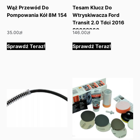
Wąż Przewód Do
Tesam Klucz Do
Pompowania Kół 8M 154
Wtryskiwacza Ford
Transit 2.0 Tdci 2016
S0002860
35.00
zł
146.00
zł
Sprawdź Teraz!
Sprawdź Teraz!