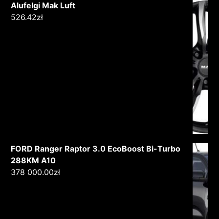
Alufelgi Mak Luft
526.42
zł
FORD Ranger Raptor 3.0 EcoBoost Bi-Turbo
288KM A10
378 000.00
zł