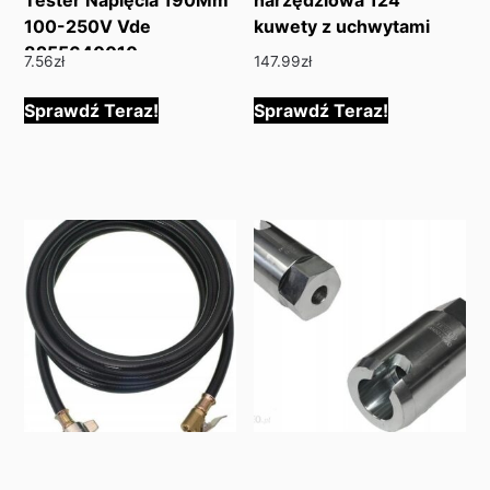
100-250V Vde
kuwety z uchwytami
8255640010
7.56
zł
147.99
zł
Sprawdź Teraz!
Sprawdź Teraz!