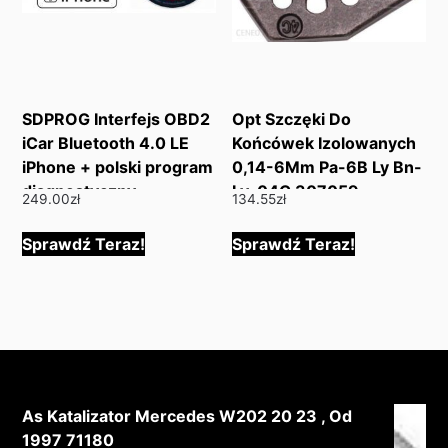
SDPROG Interfejs OBD2
Opt Szczęki Do
iCar Bluetooth 4.0 LE
Końcówek Izolowanych
iPhone + polski program
0,14-6Mm Pa-6B Ly Bn-
diagnostyczny
Ly-04C 307059
249.00
zł
134.55
zł
Sprawdź Teraz!
Sprawdź Teraz!
As Katalizator Mercedes W202 20 23 , Od
1997 71180