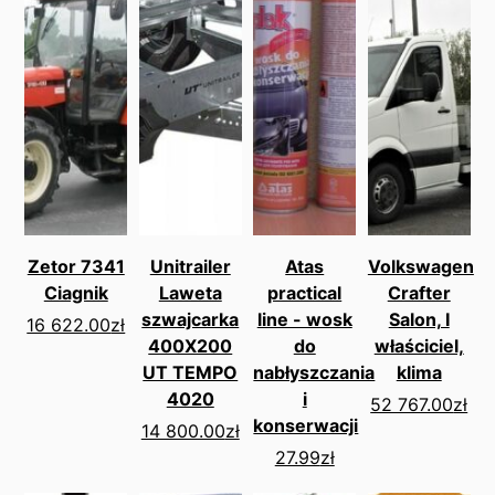
Zetor 7341
Unitrailer
Atas
Volkswagen
Ciagnik
Laweta
practical
Crafter
szwajcarka
line - wosk
Salon, I
16 622.00
zł
400X200
do
właściciel,
UT TEMPO
nabłyszczania
klima
4020
i
52 767.00
zł
konserwacji
14 800.00
zł
27.99
zł