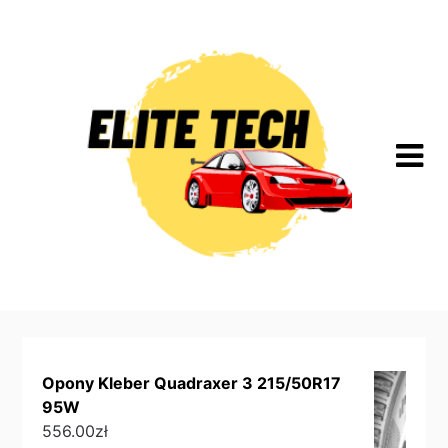
Skip
to
content
Opony Kleber Quadraxer 3 215/50R17
95W
556.00
zł