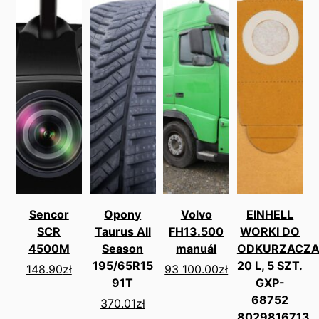
Sencor
Opony
Volvo
EINHELL
SCR
Taurus All
FH13.500
WORKI DO
4500M
Season
manuál
ODKURZACZ
195/65R15
20 L, 5 SZT.
148.90
zł
93 100.00
zł
91T
GXP-
68752
370.01
zł
8029816713