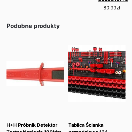
80.99
zł
Podobne produkty
H+H Próbnik Detektor
Tablica Ścianka
Tester Napięcia 190Mm
narzędziowa 124