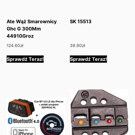
Ate Wąż Smarownicy
SK 15513
Ghc G 300Mm
44910Groz
124.60
zł
39.90
zł
Sprawdź Teraz!
Sprawdź Teraz!