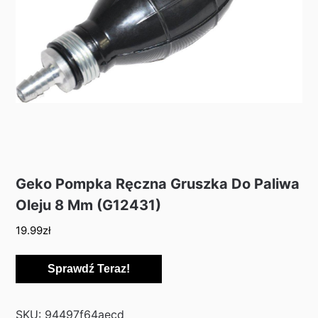
Geko Pompka Ręczna Gruszka Do Paliwa
Oleju 8 Mm (G12431)
19.99
zł
Sprawdź Teraz!
SKU:
94497f64aecd