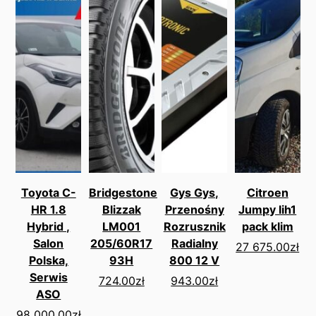
Toyota C-
Bridgestone
Gys Gys,
Citroen
HR 1.8
Blizzak
Przenośny
Jumpy lih1
Hybrid ,
LM001
Rozrusznik
pack klim
Salon
205/60R17
Radialny
27 675.00
zł
Polska,
93H
800 12 V
Serwis
724.00
zł
943.00
zł
ASO
98 000.00
zł