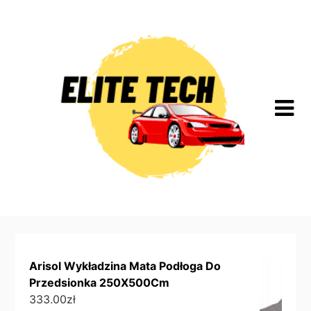
Skip
to
content
Arisol Wykładzina Mata Podłoga Do
Przedsionka 250X500Cm
333.00
zł