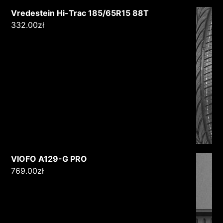
Vredestein Hi-Trac 185/65R15 88T
332.00
zł
VIOFO A129-G PRO
769.00
zł