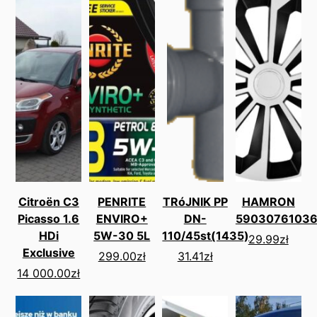
Citroën C3
PENRITE
TRóJNIK PP
HAMRON
Picasso 1.6
ENVIRO+
DN-
59030761036
HDi
5W-30 5L
110/45st(1435)
29.99
zł
Exclusive
299.00
zł
31.41
zł
14 000.00
zł