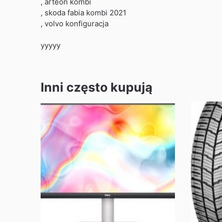
, arteon kombi
, skoda fabia kombi 2021
, volvo konfiguracja
yyyyy
Inni często kupują