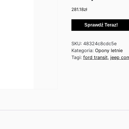
281.18
zł
Sprawdź Teraz!
SKU:
48324c8cdc5e
Kategoria:
Opony letnie
Tagi:
ford transit
,
jeep co