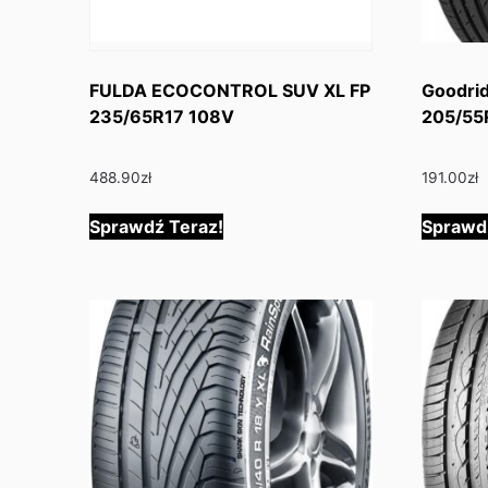
FULDA ECOCONTROL SUV XL FP
Goodri
235/65R17 108V
205/55
488.90
zł
191.00
zł
Sprawdź Teraz!
Sprawd