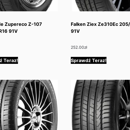
de Zupereco Z-107
Falken Ziex Ze310Ec 205
R16 91V
91V
252.00
zł
ź Teraz!
Sprawdź Teraz!