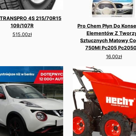
 TRANSPRO 4S 215/70R15
109/107R
Pro Chem Płyn Do Konse
Elementów Z Tworz
515.00
zł
Sztucznych Matowy Co
750Ml Pc205 Pc205
16.00
zł