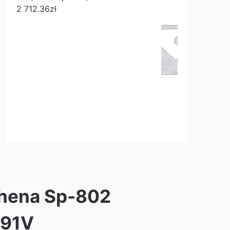
2 712.36
zł
hena Sp-802
 91V