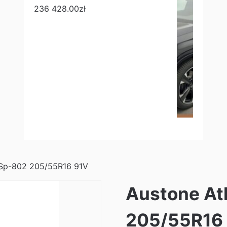
236 428.00
zł
 Sp-802 205/55R16 91V
Austone At
205/55R16