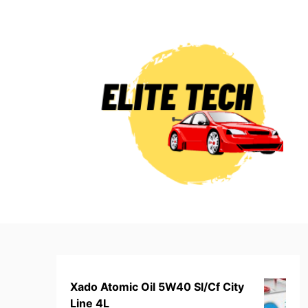
Skip
to
content
Xado Atomic Oil 5W40 Sl/Cf City
Line 4L