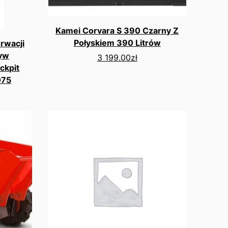
Kamei Corvara S 390 Czarny Z
Połyskiem 390 Litrów
rwacji
yw
3 199.00
zł
ckpit
075