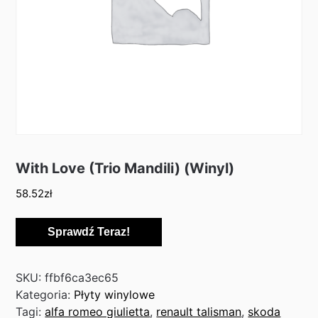
With Love (Trio Mandili) (Winyl)
58.52
zł
Sprawdź Teraz!
SKU:
ffbf6ca3ec65
Kategoria:
Płyty winylowe
Tagi:
alfa romeo giulietta
,
renault talisman
,
skoda