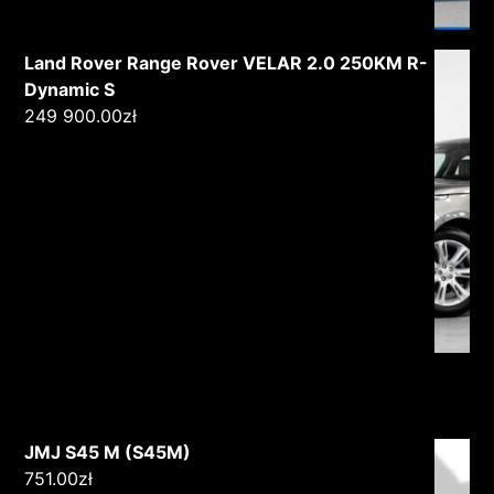
Land Rover Range Rover VELAR 2.0 250KM R-
Dynamic S
249 900.00
zł
JMJ S45 M (S45M)
751.00
zł