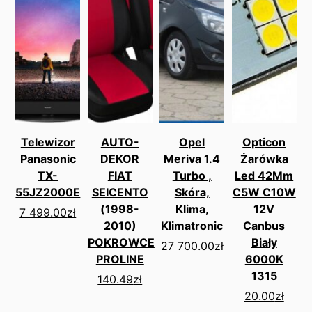
Telewizor
AUTO-
Opel
Opticon
Panasonic
DEKOR
Meriva 1.4
Żarówka
TX-
FIAT
Turbo ,
Led 42Mm
55JZ2000E
SEICENTO
Skóra,
C5W C10W
(1998-
Klima,
12V
7 499.00
zł
2010)
Klimatronic
Canbus
POKROWCE
Biały
27 700.00
zł
PROLINE
6000K
1315
140.49
zł
20.00
zł