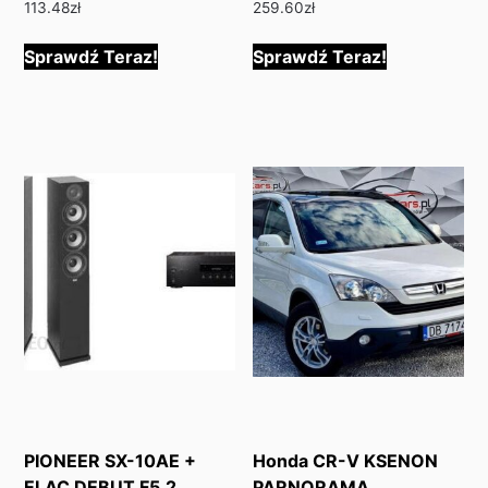
113.48
zł
259.60
zł
Sprawdź Teraz!
Sprawdź Teraz!
PIONEER SX-10AE +
Honda CR-V KSENON
ELAC DEBUT F5.2
PARNORAMA