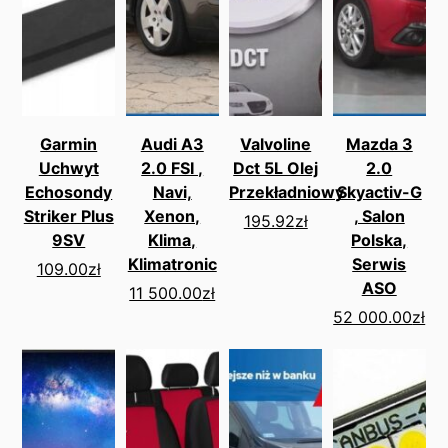
Garmin
Audi A3
Valvoline
Mazda 3
Uchwyt
2.0 FSI ,
Dct 5L Olej
2.0
Echosondy
Navi,
Przekładniowy
Skyactiv-G
Striker Plus
Xenon,
, Salon
195.92
zł
9SV
Klima,
Polska,
Klimatronic
Serwis
109.00
zł
ASO
11 500.00
zł
52 000.00
zł