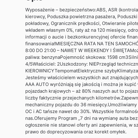
Wyposażenie – bezpieczeństwo:ABS, ASR (kontrola tr
kierowcy, Poduszka powietrzna pasażera, Podusz
pokładowy, Ogranicznik prędkości, Otwieranie pilo
wkładem własnym 0%, raty aż na 120 miesięcy, odro
informacji o aucie i bezkonkurencyjnej ofercie fin
finansowania!MIESIĘCZNA RATA NA TEN SAMOC
8:00 DO 21:00 – NAWET W WEEKENDY I ŚWIĘTAMożli
paliwa: benzynaPojemność skokowa: 1598 cm3Silnik
4/5Właściciel: 2Uszkodzony: NIEPrzegląd technicz
KIEROWNICYTempomatElektryczne szybyKlimatyzac
Jesteśmy właścicielem wszystkich aut znajdujący
AAA AUTO wyróżniają się jakością i można je kupić 
pojazdach krajowych – aż 80% naszych aut to pojaz
liczby faktycznie przejechanych kilometrów.Zapew
mechaniczny pojazdu do 36 miesięcy.Umożliwiamy z
OC i AC tańsze nawet do 30%. Wszystkie formalnośc
nas.Oferujemy Program „7 dni na wymianę auta bez
ogłoszenie nie stanowi oferty ani zapewnienia, w s
prawo do doprecyzowania oraz korekt omyłek.