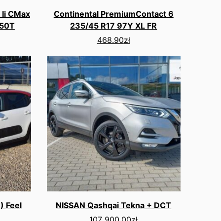
 Ii CMax
Continental PremiumContact 6
050T
235/45 R17 97Y XL FR
468.90
zł
) Feel
NISSAN Qashqai Tekna + DCT
107 900.00
zł