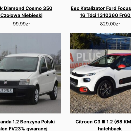
ck Diamond Cosmo 350
Eec Katalizator Ford Focus
Czołowa Niebieski
16 Tdci 1310360 Fr6
99.99
zł
829.00
zł
Panda 1.2 Benzyna Polski
Citroen C3 III 1.2 (68 KM
alon FV23% gwarancj
hatchback