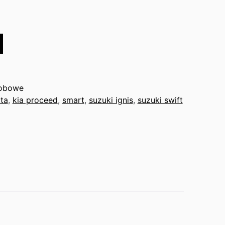
obowe
tta
,
kia proceed
,
smart
,
suzuki ignis
,
suzuki swift