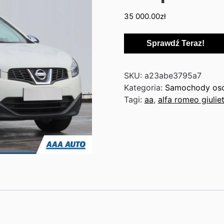
35 000.00
zł
Sprawdź Teraz!
SKU:
a23abe3795a7
Kategoria:
Samochody os
Tagi:
aa
,
alfa romeo giulie