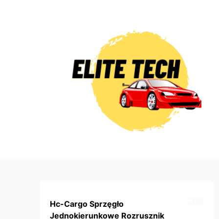
Skip
to
content
Hc-Cargo Sprzęgło
Jednokierunkowe Rozrusznik