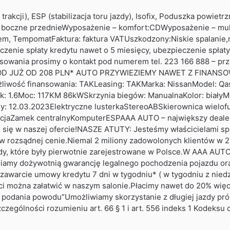
akcji), ESP (stabilizacja toru jazdy), Isofix, Poduszka powiet
ki boczne przednieWyposażenie – komfort:CDWyposażenie – mu
tem, TempomatFaktura: faktura VATUszkodzony:Niskie spalanie,m
czenie spłaty kredytu nawet o 5 miesięcy, ubezpieczenie spłat
ansowania prosimy o kontakt pod numerem tel. 223 166 888 – pr
HÓD JUŻ OD 208 PLN* AUTO PRZYWIEZIEMY NAWET Z FINAN
wość finansowania: TAKLeasing: TAKMarka: NissanModel: Qas
: 1.6Moc: 117KM 86kWSkrzynia biegów: ManualnaKolor: białyMe
ny: 12.03.2023Elektryczne lusterkaStereoABSkierownica wiel
jaZamek centralnyKomputerESPAAA AUTO – największy deale
ch się w naszej ofercie!NASZE ATUTY: Jesteśmy właścicielami
w rozsądnej cenie.Niemal 2 miliony zadowolonych klientów w 25-
dy, które były pierwotnie zarejestrowane w Polsce.W AAA AUTO
niamy dożywotnią gwarancję legalnego pochodzenia pojazdu ora
awarcie umowy kredytu 7 dni w tygodniu* ( w tygodniu z niedz
i można załatwić w naszym salonie.Płacimy nawet do 20% więce
 podania powodu”Umożliwiamy skorzystanie z długiej jazdy pró
zczególności rozumieniu art. 66 § 1 i art. 556 indeks 1 Kodeks