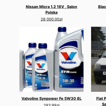
Nissan Micra 1.2 16V , Salon
Bla
Polska
28 000.00
zł
Valvoline Synpower Fe 5W30 8L
Fiat 
S
283.99
zł