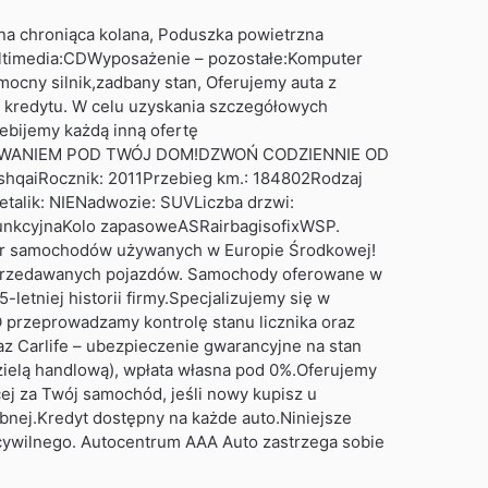
rzna chroniąca kolana, Poduszka powietrzna
ltimedia:CDWyposażenie – pozostałe:Komputer
ocny silnik,zadbany stan, Oferujemy auta z
y kredytu. W celu uzyskania szczegółowych
zebijemy każdą inną ofertę
SOWANIEM POD TWÓJ DOM!DZWOŃ CODZIENNIE OD
hqaiRocznik: 2011Przebieg km.: 184802Rodzaj
talik: NIENadwozie: SUVLiczba drzwi:
ofunkcyjnaKolo zapasoweASRairbagisofixWSP.
r samochodów używanych w Europie Środkowej!
 sprzedawanych pojazdów. Samochody oferowane w
letniej historii firmy.Specjalizujemy się w
 przeprowadzamy kontrolę stanu licznika oraz
z Carlife – ubezpieczenie gwarancyjne na stan
ielą handlową), wpłata własna pod 0%.Oferujemy
j za Twój samochód, jeśli nowy kupisz u
bnej.Kredyt dostępny na każde auto.Niniejsze
u cywilnego. Autocentrum AAA Auto zastrzega sobie