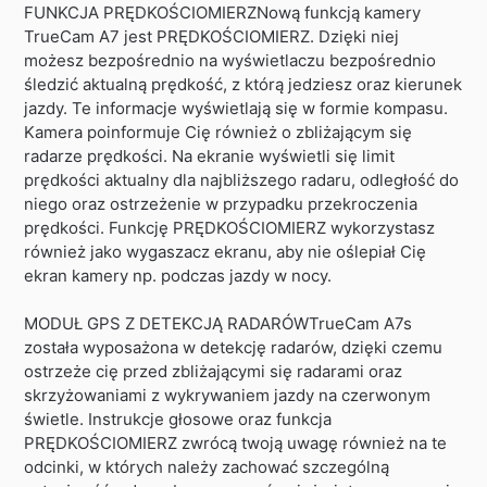
FUNKCJA PRĘDKOŚCIOMIERZNową funkcją kamery
TrueCam A7 jest PRĘDKOŚCIOMIERZ. Dzięki niej
możesz bezpośrednio na wyświetlaczu bezpośrednio
śledzić aktualną prędkość, z którą jedziesz oraz kierunek
jazdy. Te informacje wyświetlają się w formie kompasu.
Kamera poinformuje Cię również o zbliżającym się
radarze prędkości. Na ekranie wyświetli się limit
prędkości aktualny dla najbliższego radaru, odległość do
niego oraz ostrzeżenie w przypadku przekroczenia
prędkości. Funkcję PRĘDKOŚCIOMIERZ wykorzystasz
również jako wygaszacz ekranu, aby nie oślepiał Cię
ekran kamery np. podczas jazdy w nocy.
MODUŁ GPS Z DETEKCJĄ RADARÓWTrueCam A7s
została wyposażona w detekcję radarów, dzięki czemu
ostrzeże cię przed zbliżającymi się radarami oraz
skrzyżowaniami z wykrywaniem jazdy na czerwonym
świetle. Instrukcje głosowe oraz funkcja
PRĘDKOŚCIOMIERZ zwrócą twoją uwagę również na te
odcinki, w których należy zachować szczególną