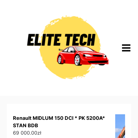
Skip
to
content
Renault MIDLUM 150 DCI * PK 5200A*
STAN BDB
69 000.00
zł