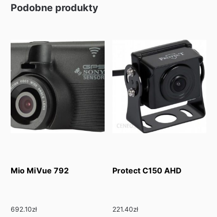
Podobne produkty
Mio MiVue 792
Protect C150 AHD
692.10
zł
221.40
zł