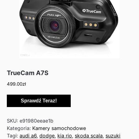
TrueCam A7S
499.00
zł
Sprawdź Teraz!
SKU:
e91980eeae1b
Kategoria:
Kamery samochodowe
Tagi:
audi a6
,
dodge
,
kia rio
,
skoda scala
,
suzuki