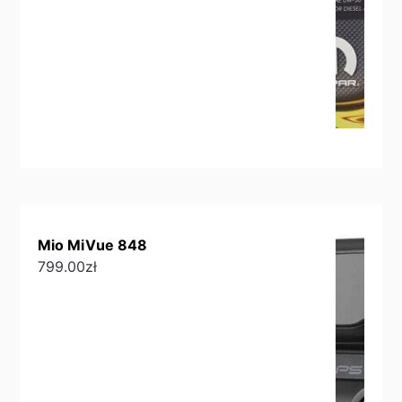
Mio MiVue 848
799.00
zł