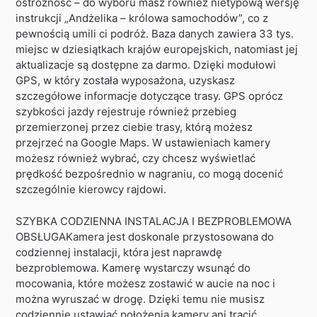
ostrożność – do wyboru masz również nietypową wersję
instrukcji „Andżelika – królowa samochodów”, co z
pewnością umili ci podróż. Baza danych zawiera 33 tys.
miejsc w dziesiątkach krajów europejskich, natomiast jej
aktualizacje są dostępne za darmo. Dzięki modułowi
GPS, w który została wyposażona, uzyskasz
szczegółowe informacje dotyczące trasy. GPS oprócz
szybkości jazdy rejestruje również przebieg
przemierzonej przez ciebie trasy, którą możesz
przejrzeć na Google Maps. W ustawieniach kamery
możesz również wybrać, czy chcesz wyświetlać
prędkość bezpośrednio w nagraniu, co mogą docenić
szczególnie kierowcy rajdowi.
SZYBKA CODZIENNA INSTALACJA I BEZPROBLEMOWA
OBSŁUGAKamera jest doskonale przystosowana do
codziennej instalacji, która jest naprawdę
bezproblemowa. Kamerę wystarczy wsunąć do
mocowania, które możesz zostawić w aucie na noc i
można wyruszać w drogę. Dzięki temu nie musisz
codziennie ustawiać położenia kamery ani tracić