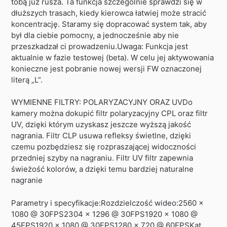
tobą już rusza. Ta funkcja szczególnie sprawdzi się w
dłuższych trasach, kiedy kierowca łatwiej może stracić
koncentrację. Staramy się dopracować system tak, aby
był dla ciebie pomocny, a jednocześnie aby nie
przeszkadzał ci prowadzeniu.Uwaga: Funkcja jest
aktualnie w fazie testowej (beta). W celu jej aktywowania
konieczne jest pobranie nowej wersji FW oznaczonej
literą „L”.
WYMIENNE FILTRY: POLARYZACYJNY ORAZ UVDo
kamery można dokupić filtr polaryzacyjny CPL oraz filtr
UV, dzięki którym uzyskasz jeszcze wyższą jakość
nagrania. Filtr CLP usuwa refleksy świetlne, dzięki
czemu pozbędziesz się rozpraszającej widoczności
przedniej szyby na nagraniu. Filtr UV filtr zapewnia
świeżość kolorów, a dzięki temu bardziej naturalne
nagranie
Parametry i specyfikacje:Rozdzielczość wideo:2560 x
1080 @ 30FPS2304 x 1296 @ 30FPS1920 x 1080 @
45FPS1920 x 1080 @ 30FPS1280 x 720 @ 60FPSKąt