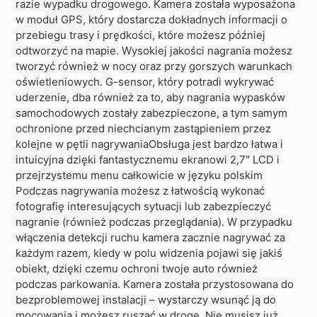
razie wypadku drogowego. Kamera została wyposażona
w moduł GPS, który dostarcza dokładnych informacji o
przebiegu trasy i prędkości, które możesz później
odtworzyć na mapie. Wysokiej jakości nagrania możesz
tworzyć również w nocy oraz przy gorszych warunkach
oświetleniowych. G-sensor, który potradi wykrywać
uderzenie, dba również za to, aby nagrania wypasków
samochodowych zostały zabezpieczone, a tym samym
ochronione przed niechcianym zastąpieniem przez
kolejne w pętli nagrywaniaObsługa jest bardzo łatwa i
intuicyjna dzięki fantastycznemu ekranowi 2,7″ LCD i
przejrzystemu menu całkowicie w języku polskim
Podczas nagrywania możesz z łatwością wykonać
fotografię interesujących sytuacji lub zabezpieczyć
nagranie (również podczas przeglądania). W przypadku
włączenia detekcji ruchu kamera zacznie nagrywać za
każdym razem, kiedy w polu widzenia pojawi się jakiś
obiekt, dzięki czemu ochroni twoje auto również
podczas parkowania. Kamera została przystosowana do
bezproblemowej instalacji – wystarczy wsunąć ją do
mocowania i możesz ruszać w drogę. Nie musisz już