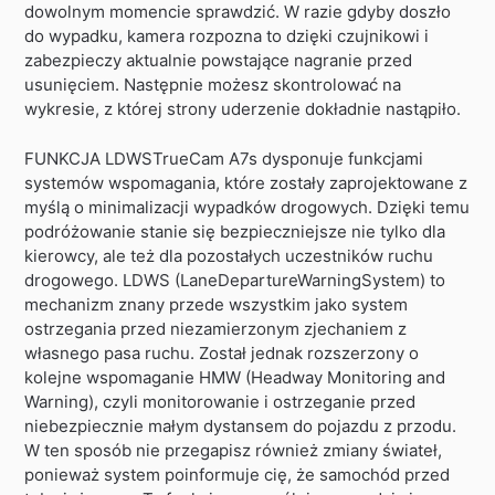
dowolnym momencie sprawdzić. W razie gdyby doszło
do wypadku, kamera rozpozna to dzięki czujnikowi i
zabezpieczy aktualnie powstające nagranie przed
usunięciem. Następnie możesz skontrolować na
wykresie, z której strony uderzenie dokładnie nastąpiło.
FUNKCJA LDWSTrueCam A7s dysponuje funkcjami
systemów wspomagania, które zostały zaprojektowane z
myślą o minimalizacji wypadków drogowych. Dzięki temu
podróżowanie stanie się bezpieczniejsze nie tylko dla
kierowcy, ale też dla pozostałych uczestników ruchu
drogowego. LDWS (LaneDepartureWarningSystem) to
mechanizm znany przede wszystkim jako system
ostrzegania przed niezamierzonym zjechaniem z
własnego pasa ruchu. Został jednak rozszerzony o
kolejne wspomaganie HMW (Headway Monitoring and
Warning), czyli monitorowanie i ostrzeganie przed
niebezpiecznie małym dystansem do pojazdu z przodu.
W ten sposób nie przegapisz również zmiany świateł,
ponieważ system poinformuje cię, że samochód przed