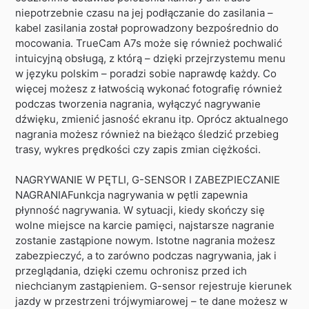
niepotrzebnie czasu na jej podłączanie do zasilania –
kabel zasilania został poprowadzony bezpośrednio do
mocowania. TrueCam A7s może się również pochwalić
intuicyjną obsługą, z którą – dzięki przejrzystemu menu
w języku polskim – poradzi sobie naprawdę każdy. Co
więcej możesz z łatwością wykonać fotografię również
podczas tworzenia nagrania, wyłączyć nagrywanie
dźwięku, zmienić jasność ekranu itp. Oprócz aktualnego
nagrania możesz również na bieżąco śledzić przebieg
trasy, wykres prędkości czy zapis zmian ciężkości.
NAGRYWANIE W PĘTLI, G-SENSOR I ZABEZPIECZANIE
NAGRANIAFunkcja nagrywania w pętli zapewnia
płynność nagrywania. W sytuacji, kiedy skończy się
wolne miejsce na karcie pamięci, najstarsze nagranie
zostanie zastąpione nowym. Istotne nagrania możesz
zabezpieczyć, a to zarówno podczas nagrywania, jak i
przeglądania, dzięki czemu ochronisz przed ich
niechcianym zastąpieniem. G-­sensor rejestruje kierunek
jazdy w przestrzeni trójwymiarowej – te dane możesz w