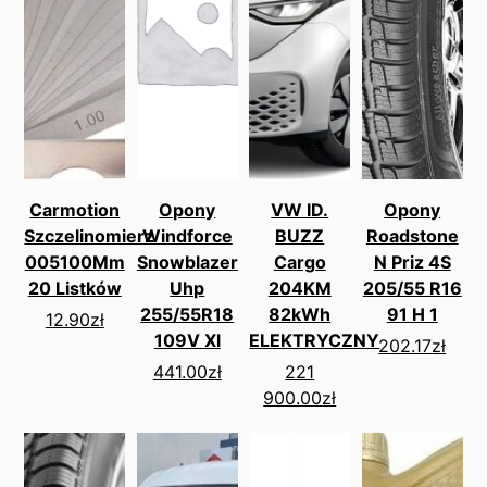
Carmotion
Opony
VW ID.
Opony
Szczelinomierz
Windforce
BUZZ
Roadstone
005100Mm
Snowblazer
Cargo
N Priz 4S
20 Listków
Uhp
204KM
205/55 R16
255/55R18
82kWh
91 H 1
12.90
zł
109V Xl
ELEKTRYCZNY
202.17
zł
441.00
zł
221
900.00
zł