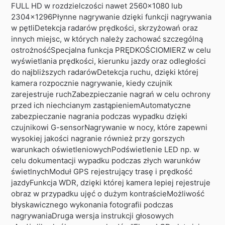
FULL HD w rozdzielczości nawet 2560×1080 lub
2304x1296Płynne nagrywanie dzięki funkcji nagrywania
w pętliDetekcja radarów prędkości, skrzyżowań oraz
innych miejsc, w których należy zachować szczególną
ostrożnośćSpecjalna funkcja PRĘDKOŚCIOMIERZ w celu
wyświetlania prędkości, kierunku jazdy oraz odległości
do najbliższych radarówDetekcja ruchu, dzięki której
kamera rozpocznie nagrywanie, kiedy czujnik
zarejestruje ruchZabezpieczanie nagrań w celu ochrony
przed ich niechcianym zastąpieniemAutomatyczne
zabezpieczanie nagrania podczas wypadku dzięki
czujnikowi G-sensorNagrywanie w nocy, które zapewni
wysokiej jakości nagranie również przy gorszych
warunkach oświetleniowychPodświetlenie LED np. w
celu dokumentacji wypadku podczas złych warunków
świetlnychModuł GPS rejestrujący trasę i prędkość
jazdyFunkcja WDR, dzięki której kamera lepiej rejestruje
obraz w przypadku ujęć o dużym kontraścieMożliwość
błyskawicznego wykonania fotografii podczas
nagrywaniaDruga wersja instrukcji głosowych