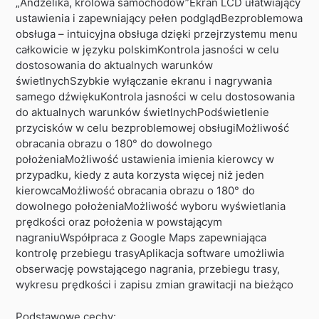
„Andżelika, królowa samochodów”Ekran LCD ułatwiający
ustawienia i zapewniający pełen podglądBezproblemowa
obsługa – intuicyjna obsługa dzięki przejrzystemu menu
całkowicie w języku polskimKontrola jasności w celu
dostosowania do aktualnych warunków
świetlnychSzybkie wyłączanie ekranu i nagrywania
samego dźwiękuKontrola jasności w celu dostosowania
do aktualnych warunków świetlnychPodświetlenie
przycisków w celu bezproblemowej obsługiMożliwość
obracania obrazu o 180° do dowolnego
położeniaMożliwość ustawienia imienia kierowcy w
przypadku, kiedy z auta korzysta więcej niż jeden
kierowcaMożliwość obracania obrazu o 180° do
dowolnego położeniaMożliwość wyboru wyświetlania
prędkości oraz położenia w powstającym
nagraniuWspółpraca z Google Maps zapewniająca
kontrolę przebiegu trasyAplikacja software umożliwia
obserwację powstającego nagrania, przebiegu trasy,
wykresu prędkości i zapisu zmian grawitacji na bieżąco
Podstawowe cechy: