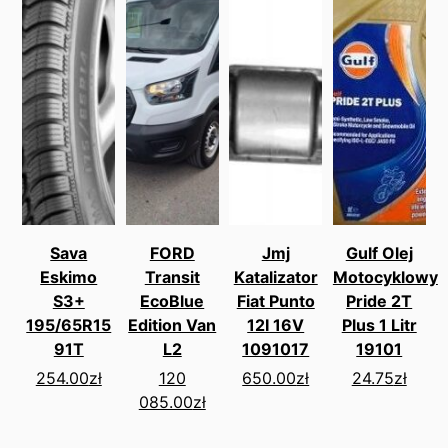
Sava
FORD
Jmj
Gulf Olej
Eskimo
Transit
Katalizator
Motocyklowy
S3+
EcoBlue
Fiat Punto
Pride 2T
195/65R15
Edition Van
12I 16V
Plus 1 Litr
91T
L2
1091017
19101
254.00
zł
120
650.00
zł
24.75
zł
085.00
zł