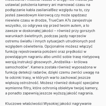
ustawiać położenia kamery ani marnować czasu na
podłączanie kabla zasilania!Bez względu na to, czy
jesteś zawodowym kierowcą czy może spędzasz
niewiele czasu w drodze, TrueCam A7s zarejestruje
wszystko, co odgrywa się przed twoim autem, a to
zawsze w doskonałej jakości – również przy gorszych
warunkach świetlnych, podczas jazdy naprzeciw
ostremu światłu i innych sytuacjach utrudnionych pod
względem oświetlenia. Opcjonalnie możesz włączyć
funkcję rejestrowania położeni oraz prędkości w
powstającym nagraniu albo umilić sobie trasę nietypową
wersją instrukcji głosowych „Andżelika – królowa
samochodów”. Kamera została również wyposażona w
funkcję detekcji radarów, dzięki czemu zwróci uwagę na
te odcinki trasy, w których warto zachować jeszcze
większą ostrożność. Możesz również dokupić specjalne
wymienne filtry, które ochronią obiektyw twojej kamery,
a ponadto zapewnią jeszcze wyższą jakość nagrania.
Kluczowe właściwości:Wysokiej jakości nagrywanie