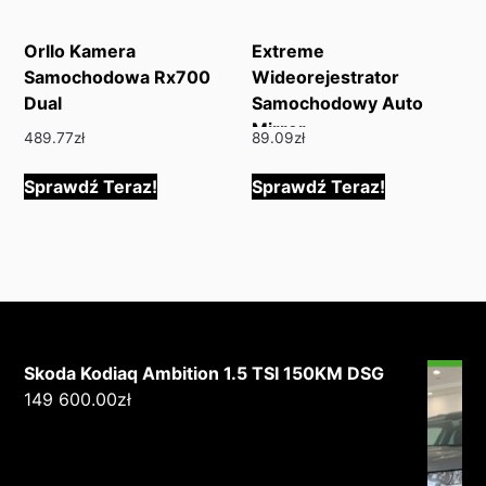
Orllo Kamera
Extreme
Samochodowa Rx700
Wideorejestrator
Dual
Samochodowy Auto
Mirror
489.77
zł
89.09
zł
Sprawdź Teraz!
Sprawdź Teraz!
Skoda Kodiaq Ambition 1.5 TSI 150KM DSG
149 600.00
zł