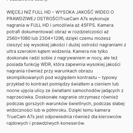
WIĘCEJ NIŻ FULL HD – WYSOKA JAKOŚĆ WIDEO O
PRAWDZIWEJ OSTROŚCITrueCam A7s wykonuje
nagrania w FULL HD i umożliwia aż 45FPS. Kamera
potrafi dokumentować obraz w rozdzielczości aż
2560×1080 lub 2304×1296, dzięki czemu możesz
cieszyć się wysokiej jakości i dużej ostrości nagraniami z
ultra szerokim kątem widzenia. Kamera nie tylko
doskonale radzi sobie z nagrywaniem w nocy, ale też
posiada funkcję WDR, która zapewnia wysokiej jakości
nagrania również przy warunkach obrazu
skomplikowanych pod względem kontrastu – typowy
przykład to kontrast pomiędzy światłem a cieniem lub
nocne ujęcia ulicy ze światlami samochodów jadących z
naprzeciwka. Doskonałe nagranie otrzymasz również
podczas gorszych warunków świetlnych, podczas słabej
widoczności lub w półmroku. Dzięki temu kamera
TrueCam A7s jest odpowiednia również dla kierowców
rajdowych i prawdziwych koneserów.