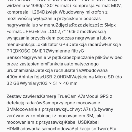
widzenia w 1080p:130°Format i kompresja:Format MOV,
kompresja H.264Dźwięk:Wbudowany mikrofon z
możliwością wyłączania przyciskiem podczas
nagrywania lub w menuZdjęcia:Rozdzielczość: 5Mpx
Format: JPEGEkran LCD:2,7″ 16:9 z możliwością
wyłączania przyciskiem podczas nagrywania lub w
menuFunkcja:Lokalizator GPSDetekcja radarówFunkcja
PRĘDKOŚCIOMIERZWymienne filtryG-
SensorNagrywanie w pętliZabezpieczanie plików wideo
przez zastąpieniemFunkcja automatycznego
uruchamianiaDetekcja ruchuBateria:Wbudowana
400mAhInterfejs:USB 2.0HDMIWejście na Micro SD (do
32 GB)Wymiary:103 x 51 x 40 mm
Zestaw zawiera:Kamerę TrueCam A7sModuł GPS z
detekcją radarówSamoprzylepne mocowanie
3MMocowanie s przyssawkąUchwyt A7s ((używany
zarówno w kombinacji z mocowaniem 3M, jak i
mocowaniem z przyssawką)Kabel USBKabel
HDMIŁadowarka samochodowaAplikacja softwareEtui