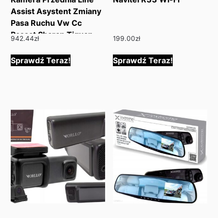
Assist Asystent Zmiany
Pasa Ruchu Vw Cc
Passat Sharan Tiguan
942.44
zł
199.00
zł
Touran Audi Q3 Rsq3
Seat Alhambra
Sprawdź Teraz!
Sprawdź Teraz!
3Aa980654D