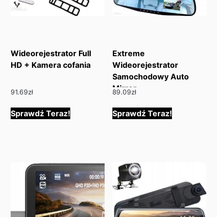
Wideorejestrator Full
Extreme
HD + Kamera cofania
Wideorejestrator
Samochodowy Auto
Mirror
91.69
zł
89.09
zł
Sprawdź Teraz!
Sprawdź Teraz!