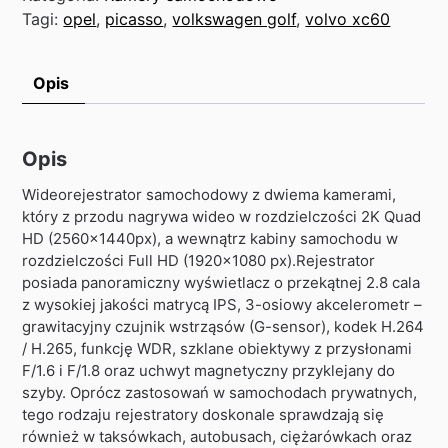
Tagi:
opel
,
picasso
,
volkswagen golf
,
volvo xc60
Opis
Opis
Wideorejestrator samochodowy z dwiema kamerami,
który z przodu nagrywa wideo w rozdzielczości 2K Quad
HD (2560x1440px), a wewnątrz kabiny samochodu w
rozdzielczości Full HD (1920×1080 px).Rejestrator
posiada panoramiczny wyświetlacz o przekątnej 2.8 cala
z wysokiej jakości matrycą IPS, 3-osiowy akcelerometr –
grawitacyjny czujnik wstrząsów (G-sensor), kodek H.264
/ H.265, funkcję WDR, szklane obiektywy z przysłonami
F/1.6 i F/1.8 oraz uchwyt magnetyczny przyklejany do
szyby. Oprócz zastosowań w samochodach prywatnych,
tego rodzaju rejestratory doskonale sprawdzają się
również w taksówkach, autobusach, ciężarówkach oraz