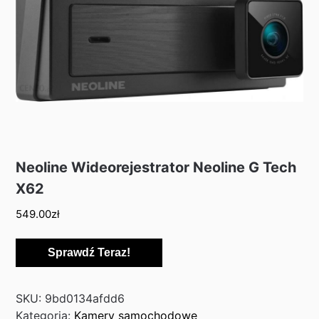
Neoline Wideorejestrator Neoline G Tech
X62
549.00
zł
Sprawdź Teraz!
SKU:
9bd0134afdd6
Kategoria:
Kamery samochodowe