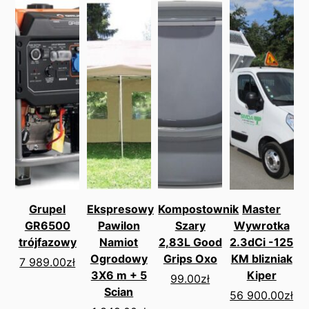
Grupel
Ekspresowy
Kompostownik
Master
GR6500
Pawilon
Szary
Wywrotka
trójfazowy
Namiot
2,83L Good
2.3dCi -125
Ogrodowy
Grips Oxo
KM blizniak
7 989.00
zł
3X6 m + 5
Kiper
99.00
zł
Scian
56 900.00
zł