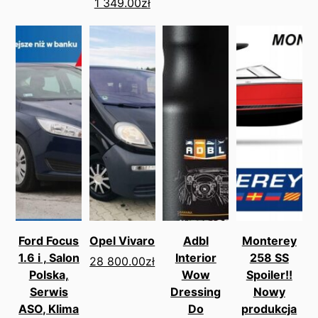
1 349.00
zł
Ford Focus
Opel Vivaro
Adbl
Monterey
1.6 i , Salon
Interior
258 SS
28 800.00
zł
Polska,
Wow
Spoiler!!
Serwis
Dressing
Nowy
ASO, Klima
Do
produkcja