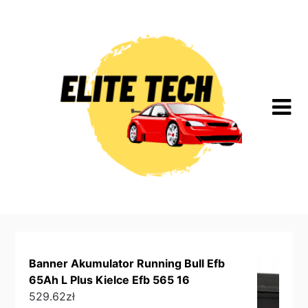
Skip
to
content
Banner Akumulator Running Bull Efb
65Ah L Plus Kielce Efb 565 16
529.62
zł