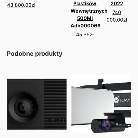
Plastików
2022
43 800.00
zł
Wewnętrznych
740
500Ml
000.00
zł
Adb000066
45.99
zł
Podobne produkty