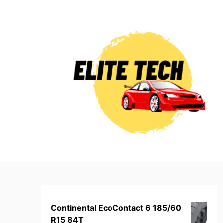
Skip
to
content
Continental EcoContact 6 185/60
R15 84T