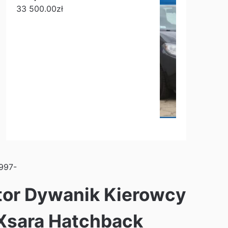
33 500.00
zł
1997-
tor Dywanik Kierowcy
 Xsara Hatchback