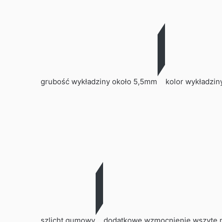
grubość wykładziny około 5,5mm
kolor wykładzin
szlicht gumowy
dodatkowe wzmocnienie wszyte 