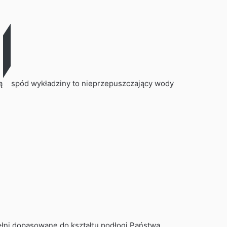
ą
spód wykładziny to nieprzepuszczający wody
łni dopasowane do kształtu podłogi Państwa