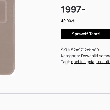
1997-
40.00
zł
Sprawdź Teraz!
SKU:
52a9712cbb89
Kategoria:
Dywaniki sam
Tagi:
opel insignia
,
renault