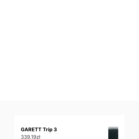
GARETT Trip 3
339.19
zł