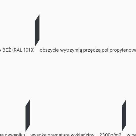
y BEŻ (RAL 1019)
obszycie wytrzymłą przędzą polipropylenow
na dywaniku
wysoka gramatura wykładziny – 2300g/m2
w pe