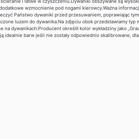
 ścieranie i łatwe w czyszczeniu.Dywaniki obszywane są wysok
 dodatkowe wzmocnienie pod nogami kierowcy.Ważna informacj
ieczyć Państwo dywaniki przed przesuwaniem, poprawiając ty
czone luzem do dywanika.Na zdjęciu obok przedstawiamy typ m
na dywanikach:Producent określił kolor wykładziny jako „Graub
ą idealnie barw jeśli nie zostały odpowiednio skalibrowane, dl