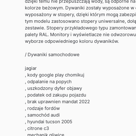
dzięki temu nie przepuszczają wody, są odporne na
kolorze beżowym. Dywaniki zostały wyposażone w
wyposażony w stopery, dzięki którym mogą zabezp
tym modelu zastosowano stopery uniwersalne, dołą
zestawie. Stopery przykładowego typu zamontowane 
palety RAL. Monitory i wyświetlacze nie odwzorowuj
wyborze odpowiedniego koloru dywaników.
/ Dywaniki samochodowe
jagiar
, kody google play chomikuj
, odpalanie na popych
, uszkodzony dyfer objawy
, podatek od zakupu pojazdu
, brak uprawnien mandat 2022
, rodzaje fordów
, samochód audi
, hyundai tucson 2005
, citrone c3
, mechanik gliwice